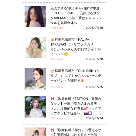
美人すぎる“歌うキャバ嬢”♡中洲
「CLUB ESCAPE」乃南はるサン
がABEMAに出演！夢はドレスレン
タルを九州全体へ
278 view
2026/07/28
👑群馬県高崎市『HALIFA
TAKASAKI （ハリファタカサ
キ）』ゆいさん8月1日ファイナル
イベント😢
109 view
2026/07/28
🎂群馬県高崎市『Club Rilib（リ
リブ）』 にてもかさんのバースデ
ーイベントを開催ꔛ🎉ˎˊ˗
138 view
2026/07/25
🎀【歌舞伎町『EDITION』東條み
なサン】一瞬で惹き込まれる美し
さと、圧倒的な存在感💞ピックア
ップグラビア撮影レポ📸💟
104 view
2026/07/24
🎀【歌舞伎町『華灯』白雪えるサ
ン】透明感あふれる甘さと色気—