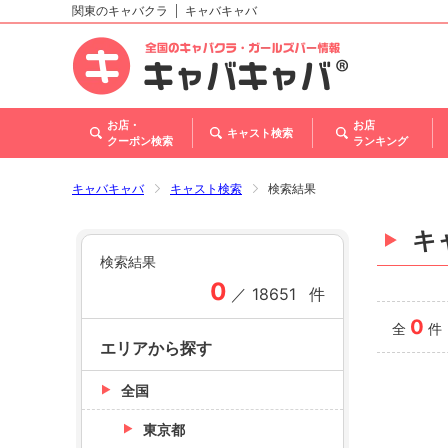
関東のキャバクラ
キャバキャバ
北海道
東北
関東
甲信越・北陸
東海
関西
中国
四国
九州・沖縄
トップ
お店・
お店
キャスト検索
クーポン検索
ランキング
キャバキャバ
キャスト検索
検索結果
キ
検索結果
0
／
18651
件
0
全
件
エリアから探す
全国
東京都