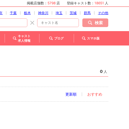
掲載店舗数：
5798
店
登録キャスト数：
18651
人
京
千葉
栃木
神奈川
埼玉
茨城
群馬
その他
検索
キャスト
ブログ
スマホ版
求人情報
0
人
更新順
おすすめ