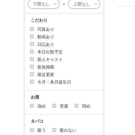
～
こだわり
写真あり
動画あり
日記あり
本日出勤予定
新人キャスト
新規掲載
最近更新
今月・来月誕生日
お酒
強め
普通
弱め
タバコ
吸う
吸わない