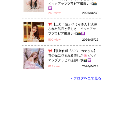
ピックアップグラビア撮影レポ📸
💟
260 view
2026/06/30
🎀【上野『蓮』ゆうかさん】洗練
された気品と美しさ—ピックアッ
プグラビア撮影レポ📸💟
500 view
2026/05/22
🎀【歌舞伎町『ARC』カナさん】
春の光に包まれる美しさ🌸ピック
アップグラビア撮影レポ📸💟
613 view
2026/04/28
>
ブログを全て見る