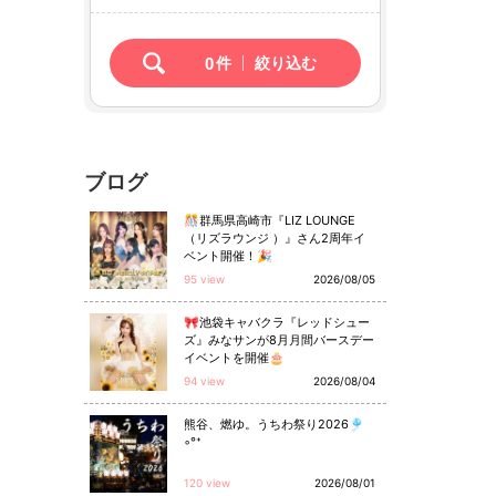
0
件
絞り込む
ブログ
🎊群馬県高崎市『LIZ LOUNGE
（リズラウンジ ）』さん2周年イ
ベント開催！🎉
95 view
2026/08/05
🎀池袋キャバクラ『レッドシュー
ズ』みなサンが8月月間バースデー
イベントを開催🎂
94 view
2026/08/04
熊谷、燃ゆ。うちわ祭り2026🎐
◦°⁺
120 view
2026/08/01