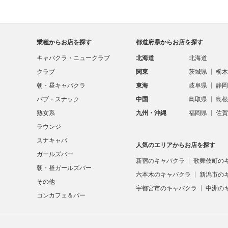
業種からお店を探す
都道府県からお店を探す
キャバクラ・ニュークラブ
北海道
北海道
クラブ
関東
茨城県
栃木
朝・昼キャバクラ
東海
岐阜県
静岡
パブ・スナック
中国
鳥取県
島根
熟女系
九州・沖縄
福岡県
佐賀
ラウンジ
スナキャバ
人気のエリアからお店を探す
ガールズバー
新宿のキャバクラ
歌舞伎町の
朝・昼ガールズバー
六本木のキャバクラ
新潟市の
その他
宇都宮市のキャバクラ
中洲の
コンカフェ＆バー