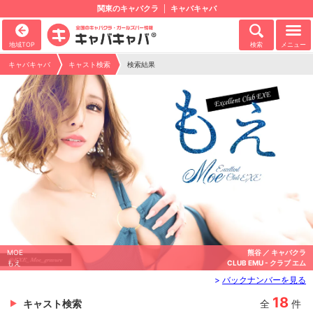
関東のキャバクラ
キャバキャバ
地域TOP
検索
メニュー
キャバキャバ
キャスト検索
検索結果
MOE
熊谷 ／ キャバクラ
もえ
CLUB EMU - クラブ エム
>
バックナンバーを見る
18
キャスト検索
全
件