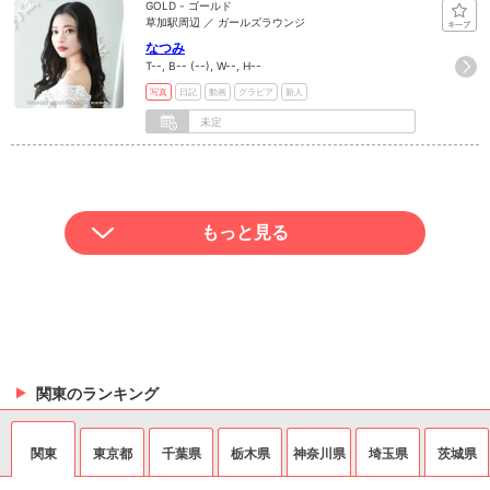
GOLD - ゴールド
草加駅周辺 ／ ガールズラウンジ
なつみ
T--, B-- (--), W--, H--
写真
日記
動画
グラビア
新人
未定
もっと見る
関東のランキング
関東
東京都
千葉県
栃木県
神奈川県
埼玉県
茨城県