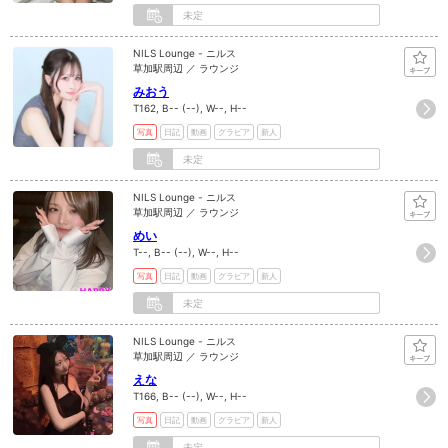
未定
NILS Lounge - ニルス
草加駅周辺 ／ ラウンジ
みおう
T162, B-- (--), W--, H--
写真
日記
動画
グラビア
新人
未定
NILS Lounge - ニルス
草加駅周辺 ／ ラウンジ
めい
T--, B-- (--), W--, H--
写真
日記
動画
グラビア
新人
未定
NILS Lounge - ニルス
草加駅周辺 ／ ラウンジ
えな
T166, B-- (--), W--, H--
写真
日記
動画
グラビア
新人
未定