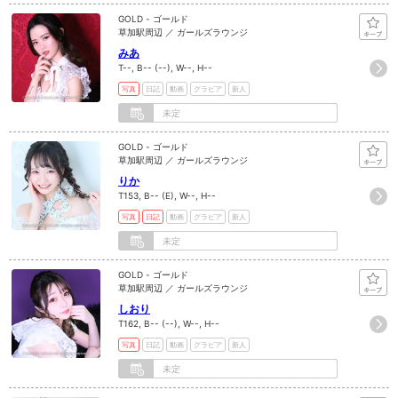
GOLD - ゴールド
草加駅周辺 ／ ガールズラウンジ
みあ
T--, B-- (--), W--, H--
写真
日記
動画
グラビア
新人
未定
GOLD - ゴールド
草加駅周辺 ／ ガールズラウンジ
りか
T153, B-- (E), W--, H--
写真
日記
動画
グラビア
新人
未定
GOLD - ゴールド
草加駅周辺 ／ ガールズラウンジ
しおり
T162, B-- (--), W--, H--
写真
日記
動画
グラビア
新人
未定