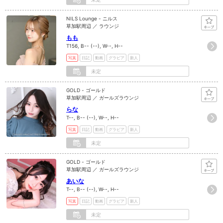
NILS Lounge - ニルス
草加駅周辺 ／ ラウンジ
もも
T156, B-- (--), W--, H--
写真
日記
動画
グラビア
新人
未定
GOLD - ゴールド
草加駅周辺 ／ ガールズラウンジ
らな
T--, B-- (--), W--, H--
写真
日記
動画
グラビア
新人
未定
GOLD - ゴールド
草加駅周辺 ／ ガールズラウンジ
あいな
T--, B-- (--), W--, H--
写真
日記
動画
グラビア
新人
未定