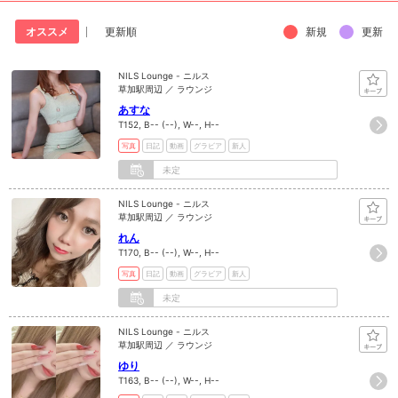
新規
更新
オススメ
更新順
NILS Lounge - ニルス
草加駅周辺 ／ ラウンジ
あすな
T152, B-- (--), W--, H--
写真
日記
動画
グラビア
新人
未定
NILS Lounge - ニルス
草加駅周辺 ／ ラウンジ
れん
T170, B-- (--), W--, H--
写真
日記
動画
グラビア
新人
未定
NILS Lounge - ニルス
草加駅周辺 ／ ラウンジ
ゆり
T163, B-- (--), W--, H--