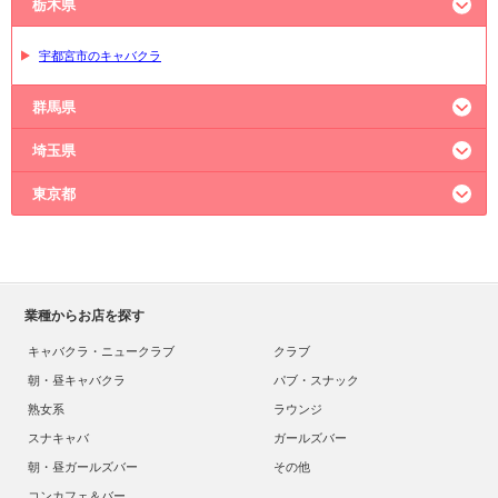
栃木県
宇都宮市のキャバクラ
群馬県
埼玉県
高崎市のキャバクラ
太田市のキャバクラ
東京都
大宮のキャバクラ
熊谷市のキャバクラ
川越市のキャバクラ
新宿のキャバクラ
六本木のキャバクラ
上野のキャバクラ
池袋のキャバクラ
業種からお店を探す
神田のキャバクラ
キャバクラ・ニュークラブ
クラブ
朝・昼キャバクラ
パブ・スナック
熟女系
ラウンジ
スナキャバ
ガールズバー
朝・昼ガールズバー
その他
コンカフェ＆バー