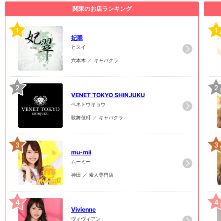
関東のお店ランキング
1
1
妃翠
ヒスイ
六本木 ／ キャバクラ
2
2
VENET TOKYO SHINJUKU
ベネトウキョウ
歌舞伎町 ／ キャバクラ
3
3
mu-mii
ムーミー
神田 ／ 素人専門店
4
4
Vivienne
ヴィヴィアン