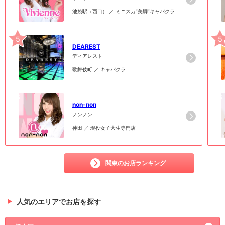
池袋駅（西口） ／ ミニスカ”美脚”キャバクラ
5
5
DEAREST
ディアレスト
歌舞伎町 ／ キャバクラ
6
6
non-non
ノンノン
神田 ／ 現役女子大生専門店
関東のお店ランキング
人気のエリアでお店を探す