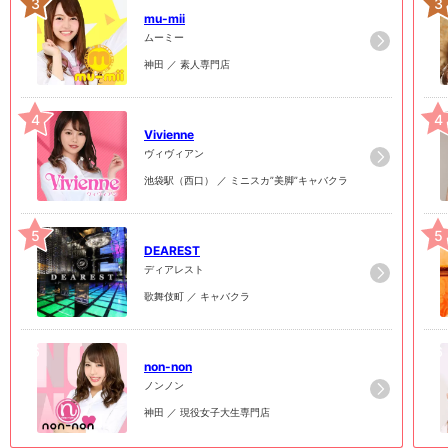
3
3
mu-mii
ムーミー
神田 ／ 素人専門店
4
4
Vivienne
ヴィヴィアン
池袋駅（西口） ／ ミニスカ”美脚”キャバクラ
5
5
DEAREST
ディアレスト
歌舞伎町 ／ キャバクラ
6
6
non-non
ノンノン
神田 ／ 現役女子大生専門店