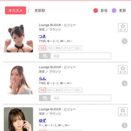
新規
更新
オススメ
更新順
Lounge BIJOUX - ビジュー
深谷 ／ ラウンジ
つき
T155, B-- (--), W--, H--
写真
日記
動画
グラビア
新人
未定
Lounge BIJOUX - ビジュー
深谷 ／ ラウンジ
らん
T167, B-- (--), W--, H--
写真
日記
動画
グラビア
新人
未定
Lounge BIJOUX - ビジュー
深谷 ／ ラウンジ
ゆず
T--, B-- (--), W--, H--