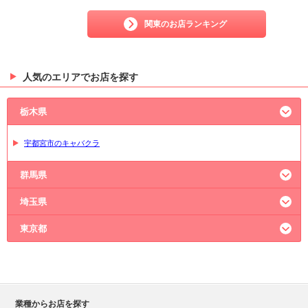
関東のお店ランキング
人気のエリアでお店を探す
栃木県
宇都宮市のキャバクラ
群馬県
埼玉県
高崎市のキャバクラ
太田市のキャバクラ
東京都
大宮のキャバクラ
熊谷市のキャバクラ
川越市のキャバクラ
新宿のキャバクラ
六本木のキャバクラ
上野のキャバクラ
池袋のキャバクラ
業種からお店を探す
神田のキャバクラ