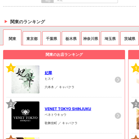
関東のランキング
関東
東京都
千葉県
栃木県
神奈川県
埼玉県
茨城県
関東のお店ランキング
1
1
妃翠
ヒスイ
六本木 ／ キャバクラ
2
2
VENET TOKYO SHINJUKU
ベネトウキョウ
歌舞伎町 ／ キャバクラ