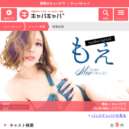
関東のキャバクラ
キャバキャバ
地域TOP
検索
メニュー
キャバキャバ
キャスト検索
検索結果
MOE
熊谷 ／ キャバクラ
もえ
CLUB EMU - クラブ エム
>
バックナンバーを見る
9
キャスト検索
全
件