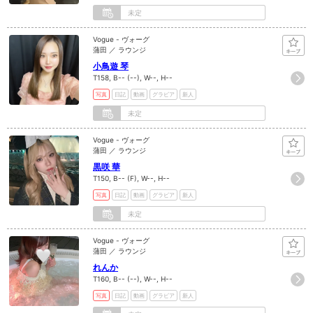
未定
Vogue - ヴォーグ
蒲田 ／ ラウンジ
小鳥遊 琴
T158, B-- (--), W--, H--
写真
日記
動画
グラビア
新人
未定
Vogue - ヴォーグ
蒲田 ／ ラウンジ
黒咲 華
T150, B-- (F), W--, H--
写真
日記
動画
グラビア
新人
未定
Vogue - ヴォーグ
蒲田 ／ ラウンジ
れんか
T160, B-- (--), W--, H--
写真
日記
動画
グラビア
新人