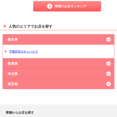
関東のお店ランキング
人気のエリアでお店を探す
栃木県
宇都宮市のキャバクラ
群馬県
埼玉県
高崎市のキャバクラ
太田市のキャバクラ
東京都
大宮のキャバクラ
熊谷市のキャバクラ
川越市のキャバクラ
新宿のキャバクラ
六本木のキャバクラ
上野のキャバクラ
池袋のキャバクラ
業種からお店を探す
神田のキャバクラ