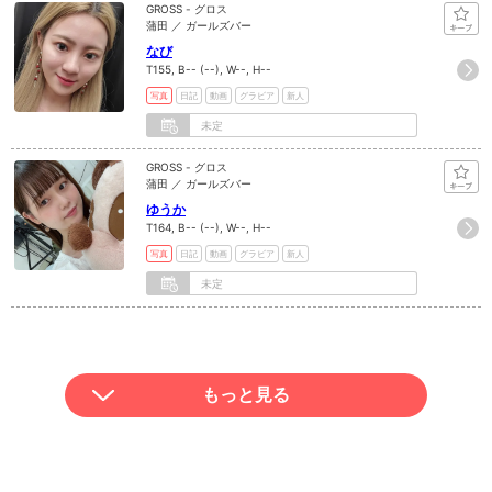
GROSS - グロス
蒲田 ／ ガールズバー
なび
T155, B-- (--), W--, H--
写真
日記
動画
グラビア
新人
未定
GROSS - グロス
蒲田 ／ ガールズバー
ゆうか
T164, B-- (--), W--, H--
写真
日記
動画
グラビア
新人
未定
もっと見る