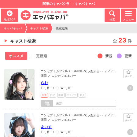
関東のキャバクラ
キャバキャバ
地域TOP
検索
メニュー
キャバキャバ
キャスト検索
検索結果
23
キャスト検索
全
件
新規
更新
オススメ
更新順
コンセプトカフェ&バー diable-でぃあぶる- - ディア
ブル
蒲田 ／ コンカフェ＆バー
らむ
T--, B-- (--), W--, H--
写真
日記
動画
グラビア
新人
未定
コンセプトカフェ&バー diable-でぃあぶる- - ディア
ブル
蒲田 ／ コンカフェ＆バー
あいす
T--, B-- (--), W--, H--