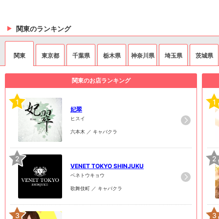
関東のランキング
関東
東京都
千葉県
栃木県
神奈川県
埼玉県
茨城県
関東のお店ランキング
1
1
妃翠
ヒスイ
六本木 ／ キャバクラ
2
2
VENET TOKYO SHINJUKU
ベネトウキョウ
歌舞伎町 ／ キャバクラ
3
3