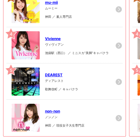
mu-mii
ムーミー
神田 ／ 素人専門店
4
4
Vivienne
ヴィヴィアン
池袋駅（西口） ／ ミニスカ”美脚”キャバクラ
5
5
DEAREST
ディアレスト
歌舞伎町 ／ キャバクラ
6
6
non-non
ノンノン
神田 ／ 現役女子大生専門店