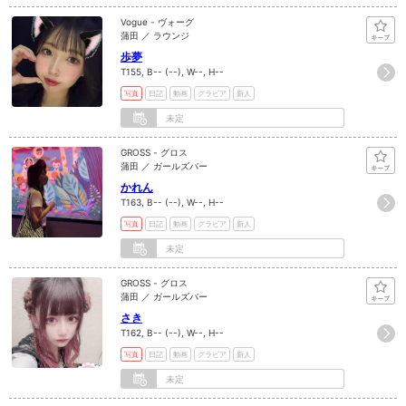
Vogue - ヴォーグ
蒲田 ／ ラウンジ
歩夢
T155, B-- (--), W--, H--
写真
日記
動画
グラビア
新人
未定
GROSS - グロス
蒲田 ／ ガールズバー
かれん
T163, B-- (--), W--, H--
写真
日記
動画
グラビア
新人
未定
GROSS - グロス
蒲田 ／ ガールズバー
さき
T162, B-- (--), W--, H--
写真
日記
動画
グラビア
新人
未定