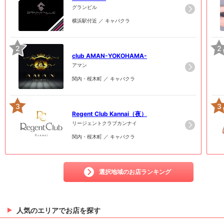
グランビル
横浜駅付近 ／ キャバクラ
2
2
club AMAN-YOKOHAMA-
アマン
関内・桜木町 ／ キャバクラ
3
3
Regent Club Kannai（夜）
リージェントクラブカンナイ
関内・桜木町 ／ キャバクラ
選択地域のお店ランキング
人気のエリアでお店を探す