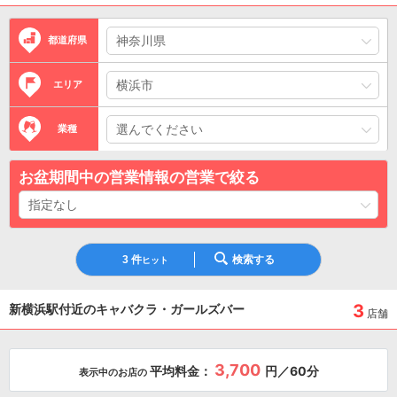
都道府県
エリア
業種
お盆期間中の営業情報の営業で絞る
3
件
検索する
ヒット
3
新横浜駅付近のキャバクラ・ガールズバー
店舗
3,700
平均料金：
円／60分
表示中のお店の