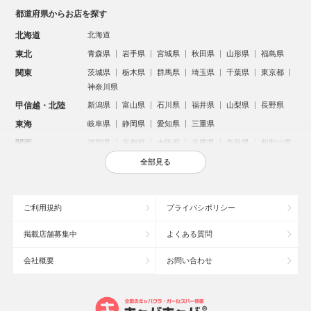
都道府県からお店を探す
北海道
北海道
東北
青森県
岩手県
宮城県
秋田県
山形県
福島県
関東
茨城県
栃木県
群馬県
埼玉県
千葉県
東京都
神奈川県
甲信越・北陸
新潟県
富山県
石川県
福井県
山梨県
長野県
東海
岐阜県
静岡県
愛知県
三重県
関西
滋賀県
京都府
大阪府
兵庫県
奈良県
和歌山県
中国
鳥取県
島根県
岡山県
広島県
山口県
全部見る
四国
徳島県
香川県
愛媛県
高知県
九州・沖縄
福岡県
佐賀県
長崎県
熊本県
大分県
宮崎県
ご利用規約
プライバシポリシー
鹿児島県
沖縄県
掲載店舗募集中
よくある質問
人気のエリアからお店を探す
会社概要
お問い合わせ
新宿のキャバクラ
歌舞伎町のキャバクラ
北新地のキャバクラ
札幌市のキャバクラ
すすきののキャバクラ
池袋のキャバクラ
ミナミのキャバクラ
大宮のキャバクラ
六本木のキャバクラ