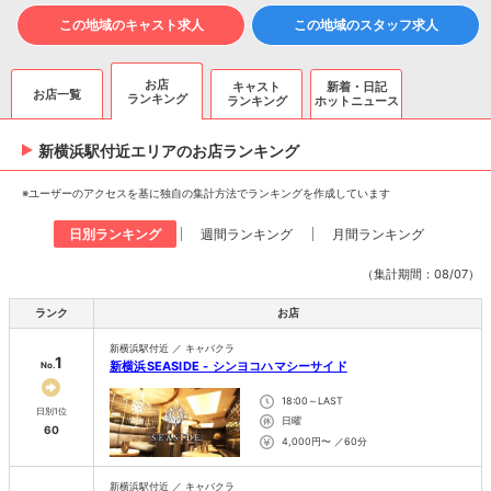
この地域のキャスト求人
この地域のスタッフ求人
お店
キャスト
新着・日記
お店一覧
ランキング
ランキング
ホットニュース
新横浜駅付近エリアのお店ランキング
※ユーザーのアクセスを基に独自の集計方法でランキングを作成しています
日別ランキング
週間ランキング
月間ランキング
（集計期間：08/07）
ランク
お店
新横浜駅付近 ／ キャバクラ
1
新横浜SEASIDE - シンヨコハマシーサイド
No.
18:00～LAST
日別1位
日曜
60
4,000円〜 ／60分
新横浜駅付近 ／ キャバクラ