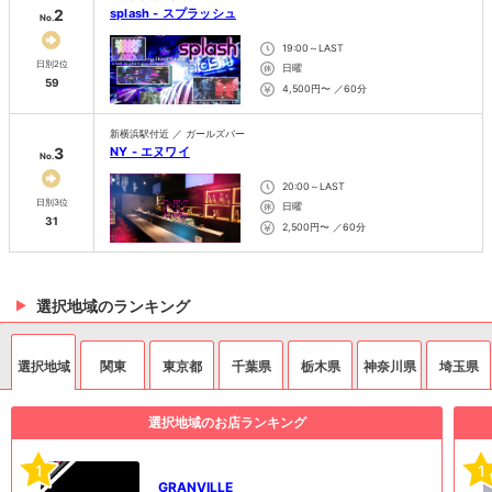
2
splash - スプラッシュ
No.
19:00～LAST
日別2位
日曜
59
4,500円〜 ／60分
新横浜駅付近 ／ ガールズバー
3
NY - エヌワイ
No.
20:00～LAST
日別3位
日曜
31
2,500円〜 ／60分
選択地域のランキング
選択地域
関東
東京都
千葉県
栃木県
神奈川県
埼玉県
選択地域のお店ランキング
1
1
GRANVILLE