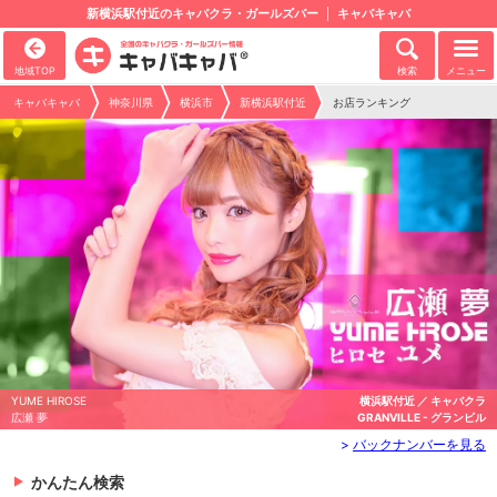
新横浜駅付近のキャバクラ・ガールズバー
キャバキャバ
地域TOP
検索
メニュー
キャバキャバ
神奈川県
横浜市
新横浜駅付近
お店ランキング
YUME HIROSE
横浜駅付近 ／ キャバクラ
広瀬 夢
GRANVILLE - グランビル
>
バックナンバーを見る
かんたん検索