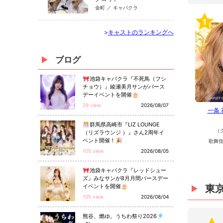
金町 ／ キャバクラ
1
>
キャストのランキングへ
ブログ
🎀池袋キャバクラ『不死鳥（フシ
チョウ）』綾瀬美月サンがバース
デーイベントを開催🎂
29 view
2026/08/07
一条
🎊群馬県高崎市『LIZ LOUNGE
（
（リズラウンジ ）』さん2周年イ
ベント開催！🎉
歌舞伎
105 view
2026/08/05
🎀池袋キャバクラ『レッドシュー
ズ』みなサンが8月月間バースデー
イベントを開催🎂
東
105 view
2026/08/04
熊谷、燃ゆ。うちわ祭り2026🎐