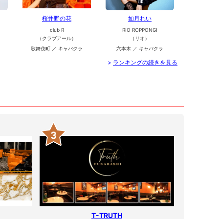
桜井野の花
如月れい
club R
RIO ROPPONGI
（クラブアール）
（リオ）
歌舞伎町 ／ キャバクラ
六本木 ／ キャバクラ
>
ランキングの続きを見る
3
T-TRUTH