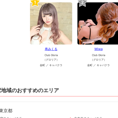
1
2
寿みくる
Miwa
Club Gloria
Club Gloria
（グロリア）
（グロリア）
金町 ／ キャバクラ
金町 ／ キャバクラ
択地域のおすすめのエリア
東京都