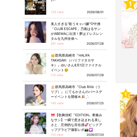
◦°⁺
1
129 view
2026/08/01
美人すぎる“歌うキャバ嬢”♡中洲
「CLUB ESCAPE」乃南はるサン
がABEMAに出演！夢はドレスレン
タルを九州全体へ
291 view
2026/07/28
👑群馬県高崎市『HALIFA
TAKASAKI （ハリファタカサ
キ）』ゆいさん8月1日ファイナル
イベント😢
115 view
2026/07/28
🎂群馬県高崎市『Club Rilib（リ
リブ）』 にてもかさんのバースデ
1
ーイベントを開催ꔛ🎉ˎˊ˗
145 view
2026/07/25
🎀【歌舞伎町『EDITION』東條み
なサン】一瞬で惹き込まれる美し
さと、圧倒的な存在感💞ピックア
ップグラビア撮影レポ📸💟
110 view
2026/07/24