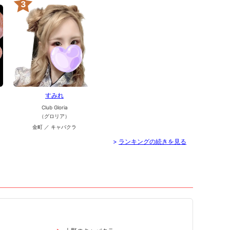
3
すみれ
Club Gloria
（グロリア）
金町 ／ キャバクラ
>
ランキングの続きを見る