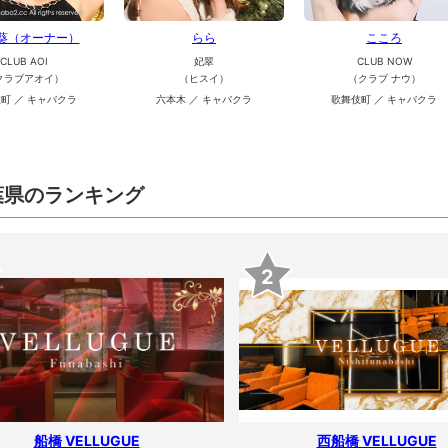
 葵（オーナー）
らら
こころ
CLUB AOI
妃翠
CLUB NOW
クラブアオイ）
（ヒスイ）
（クラブ ナウ）
町 ／ キャバクラ
六本木 ／ キャバクラ
歌舞伎町 ／ キャバクラ
葉県のランキング
2
船橋 VELLUGUE
西船橋 VELLUGUE