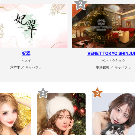
2
妃翠
VENET TOKYO SHINJU
ヒスイ
ベネトウキョウ
六本木 ／ キャバクラ
歌舞伎町 ／ キャバクラ
2
3