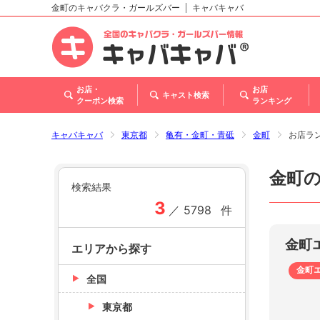
金町のキャバクラ・ガールズバー
キャバキャバ
北海道
東北
関東
甲信越・北陸
東海
関西
中国
四国
九州・沖縄
トップ
お店・
お店
キャスト検索
クーポン検索
ランキング
キャバキャバ
東京都
亀有・金町・青砥
金町
お店ラ
金町
検索結果
3
／
5798
件
金町
エリアから探す
金町
全国
東京都