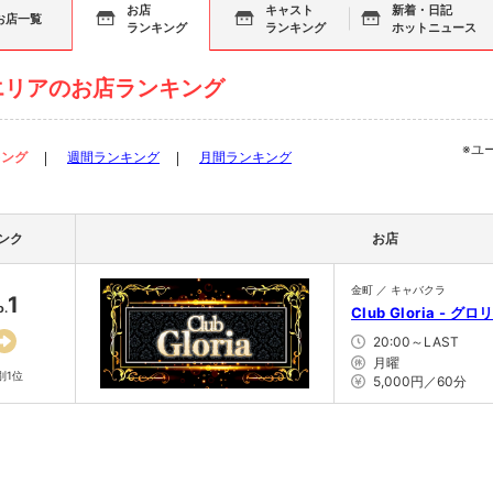
お店
キャスト
新着・日記
お店一覧
ランキング
ランキング
ホットニュース
エリアのお店ランキング
※ユ
キング
週間ランキング
月間ランキング
ンク
お店
金町 ／ キャバクラ
1
o.
Club Gloria - グロ
20:00～LAST
月曜
別1位
5,000円／60分