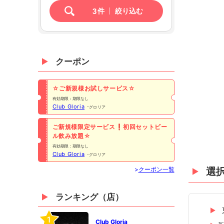
3
件
絞り込む
クーポン
☆ご新規様お試しサービス☆
有効期限：期限なし
Club Gloria
グロリア
ご新規様限定サービス❗️初回セットビー
ル飲み放題☆
有効期限：期限なし
Club Gloria
グロリア
>
クーポン一覧
選
ランキング（店）
1
Club Gloria