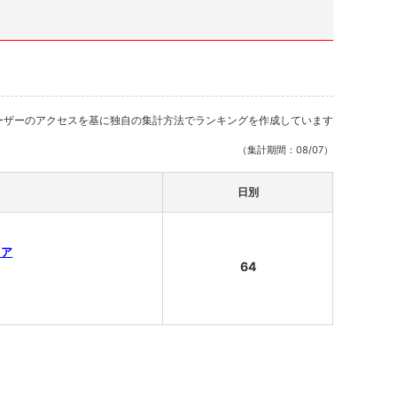
ーザーのアクセスを基に独自の集計方法でランキングを作成しています
（集計期間：08/07）
日別
リア
64