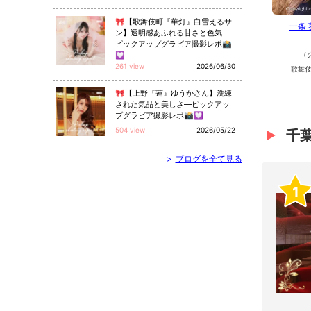
🎀【歌舞伎町『華灯』白雪えるサ
一条
ン】透明感あふれる甘さと色気—
ピックアップグラビア撮影レポ📸
💟
（
261 view
2026/06/30
歌舞伎
🎀【上野『蓮』ゆうかさん】洗練
された気品と美しさ—ピックアッ
プグラビア撮影レポ📸💟
504 view
2026/05/22
千
>
ブログを全て見る
1