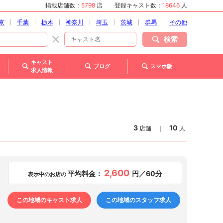
掲載店舗数：
5798
店
登録キャスト数：
18646
人
京
千葉
栃木
神奈川
埼玉
茨城
群馬
その他
検索
キャスト
ブログ
スマホ版
求人情報
3
10
店舗
｜
人
2,600
平均料金：
円／60分
表示中のお店の
この地域のキャスト求人
この地域のスタッフ求人