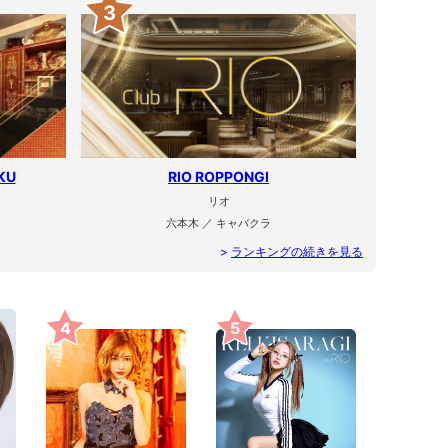
3
KU
RIO ROPPONGI
リオ
六本木 ／ キャバクラ
>
ランキングの続きを見る
4
5