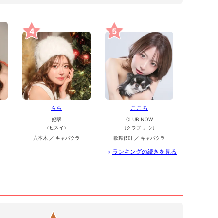
4
5
らら
こころ
妃翠
CLUB NOW
（ヒスイ）
（クラブ ナウ）
六本木 ／ キャバクラ
歌舞伎町 ／ キャバクラ
>
ランキングの続きを見る