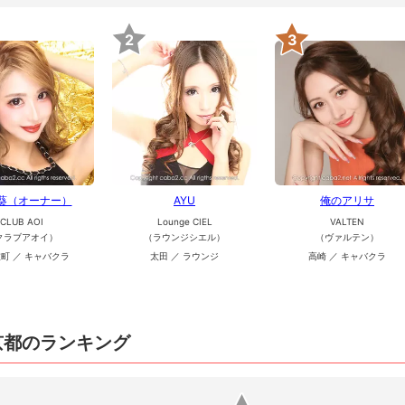
2
3
 葵（オーナー）
AYU
俺のアリサ
CLUB AOI
Lounge CIEL
VALTEN
クラブアオイ）
（ラウンジシエル）
（ヴァルテン）
町 ／ キャバクラ
太田 ／ ラウンジ
高崎 ／ キャバクラ
京都のランキング