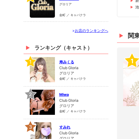
新
グロリア
池
金町 ／ キャバクラ
>
お店のランキングへ
関
ランキング（キャスト）
1
1
寿みくる
Club Gloria
グロリア
金町 ／ キャバクラ
2
Miwa
Club Gloria
グロリア
金町 ／ キャバクラ
3
すみれ
Club Gloria
グロリア