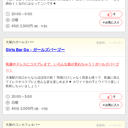
締めくくるのにはもってこいです★
20:00～0:00
0
日曜
☆お気に入り
45分 2,500円
(税・サ別)
大塚のガールズバー
更新時：
----/--/--
Girls Bar Go - ガールズバーゴー
私服やドレスにコスプレまで、いろんな姿が見れちゃう！ガールズバーゴ
ー！
大塚駅の北口からならほぼ目の前！ 性格だけじゃなく容姿も様々で、私服に加え
てドレスやコスプレと色んな姿を楽しめます★ カワイイ女の子とワイワイ楽しく
乾杯しちゃいましょう！
20:00～5:00
0
日曜
☆お気に入り
40分 2,000円
(税・サ別)
大塚のコンカフェ＆バー
更新時：
----/--/--