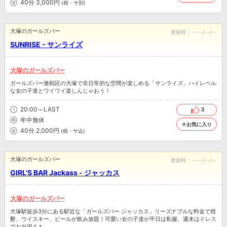
40分 3,000円
(税・サ別)
大塚のガールズバー
更新時：
----/--/--
SUNRISE - サンライズ
大塚のガールズバー
ガールズバー激戦区の大塚で非日常的な空間が楽しめる「サンライズ」ハイレベル
な女の子達とワイワイ楽しんじゃおう！
20:00～LAST
3
年中無休
☆お気に入り
40分 2,000円
(税・サ込)
大塚のガールズバー
更新時：
----/--/--
GIRL'S BAR Jackass - ジャッカス
大塚のガールズバー
大塚駅徒歩3分にある駅近な「ガールズバー ジャッカス」リーズナブルな料金で焼
酎、ウイスキー、ビールが飲み放題！可愛い女の子達が平日は私服、週末はドレス
でお出迎え♪