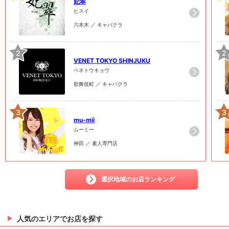
妃翠
ヒスイ
六本木 ／ キャバクラ
2
2
VENET TOKYO SHINJUKU
ベネトウキョウ
歌舞伎町 ／ キャバクラ
3
3
mu-mii
ムーミー
神田 ／ 素人専門店
選択地域のお店ランキング
人気のエリアでお店を探す