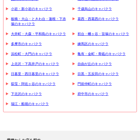
小岩・新小岩のキャバクラ
千歳烏山のキャバクラ
板橋・大山・ときわ台・蓮根・下赤
葛西・西葛西のキャバクラ
塚のキャバクラ
大井町・大森・平和島のキャバクラ
初台・幡ヶ谷・笹塚のキャバクラ
多摩市のキャバクラ
練馬区のキャバクラ
浜松町・大門のキャバクラ
亀有・金町・青砥のキャバクラ
上北沢・下高井戸のキャバクラ
自由が丘のキャバクラ
日暮里・西日暮里のキャバクラ
目黒・五反田のキャバクラ
荻窪・阿佐ヶ谷のキャバクラ
門前仲町のキャバクラ
下北沢のキャバクラ
府中市のキャバクラ
瑞江・船堀のキャバクラ