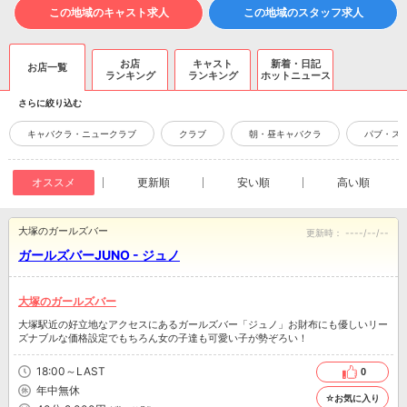
この地域のキャスト求人
この地域のスタッフ求人
お店
キャスト
新着・日記
お店一覧
ランキング
ランキング
ホットニュース
さらに絞り込む
キャバクラ・ニュークラブ
クラブ
朝・昼キャバクラ
パブ・ス
オススメ
更新順
安い順
高い順
大塚のガールズバー
更新時：
----/--/--
ガールズバーJUNO - ジュノ
大塚のガールズバー
大塚駅近の好立地なアクセスにあるガールズバー「ジュノ」お財布にも優しいリー
ズナブルな価格設定でもちろん女の子達も可愛い子が勢ぞろい！
18:00～LAST
0
年中無休
☆お気に入り