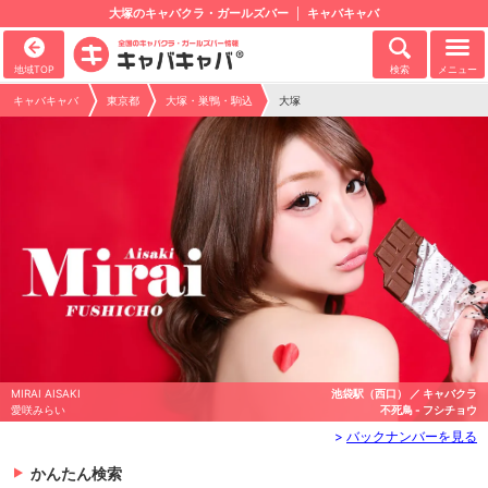
大塚のキャバクラ・ガールズバー
キャバキャバ
地域TOP
検索
メニュー
キャバキャバ
東京都
大塚・巣鴨・駒込
大塚
ャバクラ
MAHIRO MIYASHITA
池袋駅（東口） ／ キ
シチョウ
宮下まひろ
Angel Feather - エンジ
>
バックナンバーを見る
かんたん検索