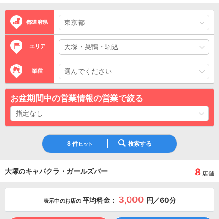
都道府県
エリア
業種
お盆期間中の営業情報の営業で絞る
8
件
検索する
ヒット
8
大塚のキャバクラ・ガールズバー
店舗
3,000
平均料金：
円／60分
表示中のお店の