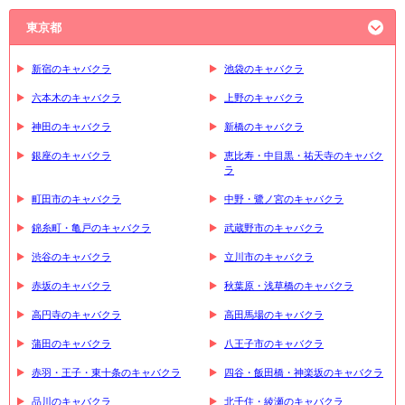
東京都
新宿のキャバクラ
池袋のキャバクラ
六本木のキャバクラ
上野のキャバクラ
神田のキャバクラ
新橋のキャバクラ
銀座のキャバクラ
恵比寿・中目黒・祐天寺のキャバク
ラ
町田市のキャバクラ
中野・鷺ノ宮のキャバクラ
錦糸町・亀戸のキャバクラ
武蔵野市のキャバクラ
渋谷のキャバクラ
立川市のキャバクラ
赤坂のキャバクラ
秋葉原・浅草橋のキャバクラ
高円寺のキャバクラ
高田馬場のキャバクラ
蒲田のキャバクラ
八王子市のキャバクラ
赤羽・王子・東十条のキャバクラ
四谷・飯田橋・神楽坂のキャバクラ
品川のキャバクラ
北千住・綾瀬のキャバクラ