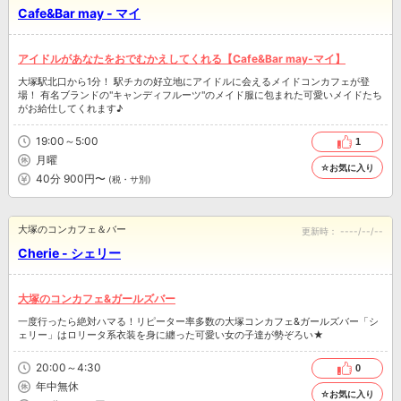
Cafe&Bar may - マイ
アイドルがあなたをおでむかえしてくれる【Cafe&Bar may-マイ】
大塚駅北口から1分！ 駅チカの好立地にアイドルに会えるメイドコンカフェが登
場！ 有名ブランドの"キャンディフルーツ"のメイド服に包まれた可愛いメイドたち
がお給仕してくれます♪
19:00～5:00
1
月曜
☆お気に入り
40分 900円〜
(税・サ別)
大塚のコンカフェ＆バー
更新時：
----/--/--
Cherie - シェリー
大塚のコンカフェ&ガールズバー
一度行ったら絶対ハマる！リピーター率多数の大塚コンカフェ&ガールズバー「シ
ェリー」はロリータ系衣装を身に纏った可愛い女の子達が勢ぞろい★
20:00～4:30
0
年中無休
☆お気に入り