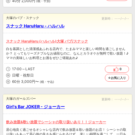
40分 2,000円
(税・サ別)
大塚のパブ・スナック
更新時：
----/--/--
スナック HaruHaru - ハルハル
スナック HaruHaru (ハルハル)大塚 パブ/スナック
白を基調とした清潔感あふれる店内で、たまみママと楽しい時間を過ごしません
か？ とってもリーズナブルなお値段なのに、なんとカラオケが無料で歌い放題！♪
ママの美味しいお料理とお酒をぜひご堪能あれ♪
17:00～LAST
0
日曜・祝祭日
☆お気に入り
60分 3,000円〜
(税・サ込)
大塚のガールズバー
更新時：
----/--/--
Girl's Bar JOKER - ジョーカー
飲み放題&歌い放題でシーシャの取り扱いあり！！ジョーカー
居心地良く過ごせるオシャレな店内で飲み放題＆歌い放題のお店！ シーシャの取
り扱いもあって居心地の良さを感じられるはず。 楽しい時間を過ごして、一日を