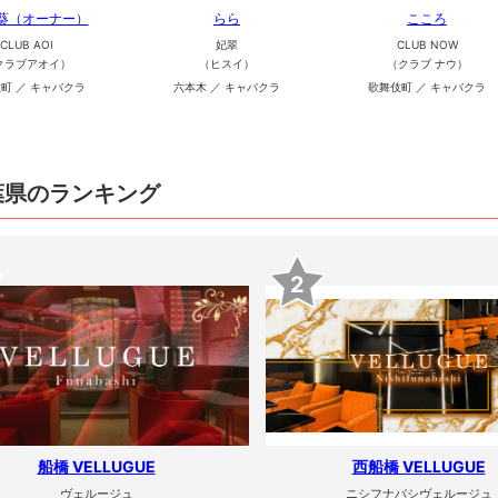
 葵（オーナー）
らら
こころ
CLUB AOI
妃翠
CLUB NOW
クラブアオイ）
（ヒスイ）
（クラブ ナウ）
町 ／ キャバクラ
六本木 ／ キャバクラ
歌舞伎町 ／ キャバクラ
葉県のランキング
2
船橋 VELLUGUE
西船橋 VELLUGUE
ヴェルージュ
ニシフナバシヴェルージュ