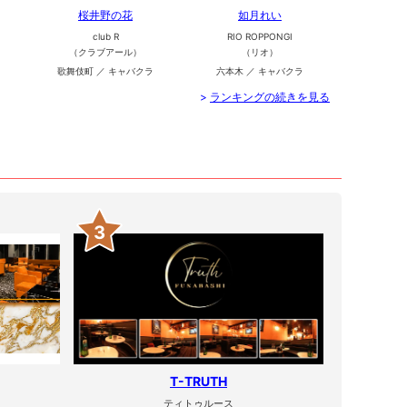
桜井野の花
如月れい
club R
RIO ROPPONGI
（クラブアール）
（リオ）
歌舞伎町 ／ キャバクラ
六本木 ／ キャバクラ
>
ランキングの続きを見る
3
T-TRUTH
ティトゥルース