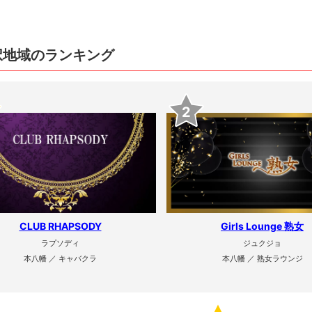
択地域のランキング
2
CLUB RHAPSODY
Girls Lounge 熟女
ラプソディ
ジュクジョ
本八幡 ／ キャバクラ
本八幡 ／ 熟女ラウンジ