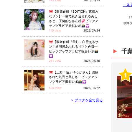
145 view
2026/07/25
一条
🎀【歌舞伎町『EDITION』東條み
なサン】一瞬で惹き込まれる美し
（
さと、圧倒的な存在感💞ピックア
歌舞伎
ップグラビア撮影レポ📸💟
110 view
2026/07/24
🎀【歌舞伎町『華灯』白雪えるサ
ン】透明感あふれる甘さと色気—
千
ピックアップグラビア撮影レポ📸
💟
261 view
2026/06/30
🎀【上野『蓮』ゆうかさん】洗練
1
された気品と美しさ—ピックアッ
プグラビア撮影レポ📸💟
504 view
2026/05/22
>
ブログを全て見る