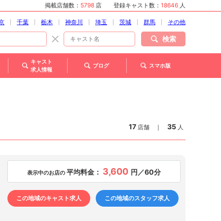
掲載店舗数：
5798
店
登録キャスト数：
18646
人
京
千葉
栃木
神奈川
埼玉
茨城
群馬
その他
検索
キャスト
ブログ
スマホ版
求人情報
17
35
店舗
｜
人
3,600
平均料金：
円／60分
表示中のお店の
この地域のキャスト求人
この地域のスタッフ求人