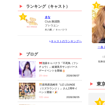
1
ランキング（キャスト）
1
まな
Club 舞踊艶
ブトウエン
本八幡 ／ キャバクラ
>
キャストのランキングへ
一条
ブログ
（
歌舞伎
🎀池袋キャバクラ『不死鳥（フシ
チョウ）』綾瀬美月サンがバース
デーイベントを開催🎂
29 view
2026/08/07
東
🎊群馬県高崎市『LIZ LOUNGE
（リズラウンジ ）』さん2周年イ
ベント開催！🎉
105 view
2026/08/05
1