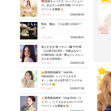
🎀池袋キャバクラ『レッドシュー
ズ』みなサンが8月月間バースデー
イベントを開催🎂
105 view
2026/08/04
熊谷、燃ゆ。うちわ祭り2026🎐
◦°⁺
129 view
2026/08/01
美人すぎる“歌うキャバ嬢”♡中洲
「CLUB ESCAPE」乃南はるサン
がABEMAに出演！夢はドレスレン
タルを九州全体へ
291 view
2026/07/28
1
👑群馬県高崎市『HALIFA
TAKASAKI （ハリファタカサ
キ）』ゆいさん8月1日ファイナル
イベント😢
115 view
2026/07/28
🎂群馬県高崎市『Club Rilib（リ
リブ）』 にてもかさんのバースデ
ーイベントを開催ꔛ🎉ˎˊ˗