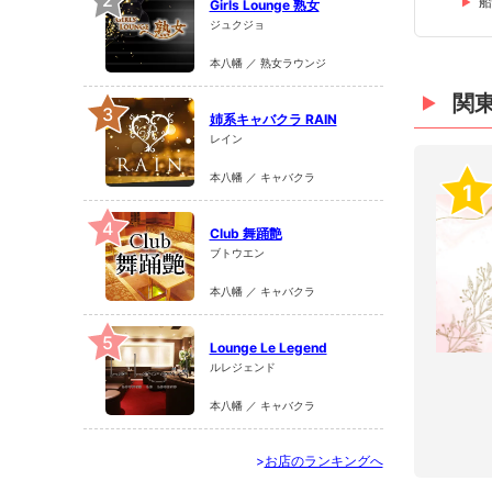
2
船
Girls Lounge 熟女
ジュクジョ
本八幡 ／ 熟女ラウンジ
関
3
姉系キャバクラ RAIN
レイン
本八幡 ／ キャバクラ
1
4
Club 舞踊艶
ブトウエン
本八幡 ／ キャバクラ
5
Lounge Le Legend
ルレジェンド
本八幡 ／ キャバクラ
>
お店のランキングへ