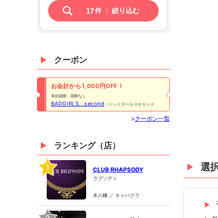
17
件
絞り込む
クーポン
お会計から1,000円OFF！
有効期限：期限なし
BADGIRLS...second
バッドガールズセカンド
>
クーポン一覧
ランキング（店）
選
1
CLUB RHAPSODY
ラプソディ
本八幡 ／ キャバクラ