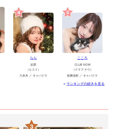
4
5
らら
こころ
妃翠
CLUB NOW
（ヒスイ）
（クラブ ナウ）
六本木 ／ キャバクラ
歌舞伎町 ／ キャバクラ
>
ランキングの続きを見る
3