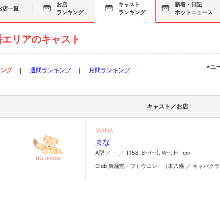
お店
キャスト
新着・日記
お店一覧
ランキング
ランキング
ホットニュース
幡エリアのキャスト
※ユ
キング
週間ランキング
月間ランキング
キャスト／お店
MANA
まな
A型 ／ -- ／ T158. B--(--). W--. H--cm
Club 舞踊艶 - ブトウエン （本八幡 ／ キャバク