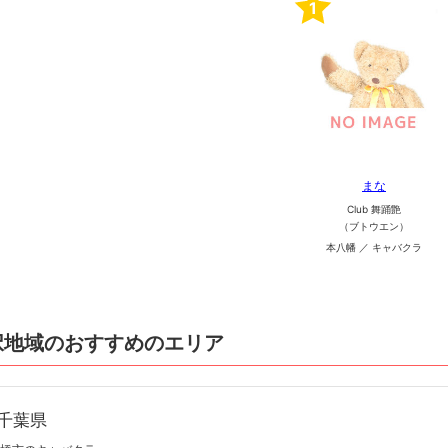
1
まな
Club 舞踊艶
（ブトウエン）
本八幡 ／ キャバクラ
択地域のおすすめのエリア
千葉県