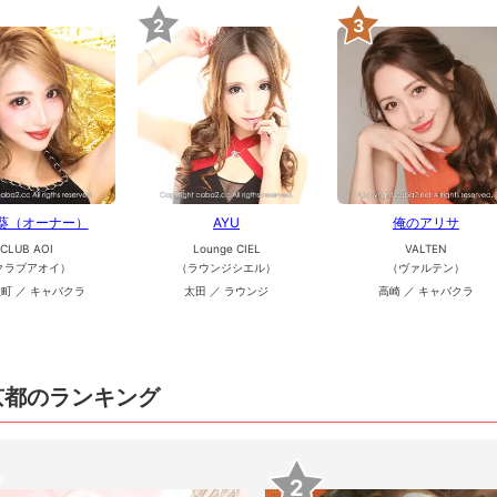
2
3
 葵（オーナー）
AYU
俺のアリサ
CLUB AOI
Lounge CIEL
VALTEN
クラブアオイ）
（ラウンジシエル）
（ヴァルテン）
町 ／ キャバクラ
太田 ／ ラウンジ
高崎 ／ キャバクラ
京都のランキング
2