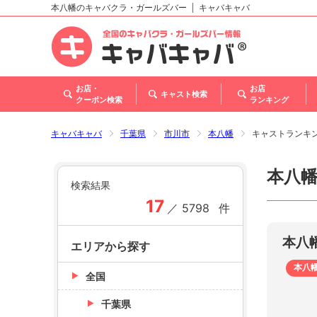
本八幡のキャバクラ・ガールズバー
キャバキャバ
北海道
東北
関東
甲信越・北陸
東海
関西
中国
四国
九州・沖縄
トップ
お店・
お店
キャスト検索
クーポン検索
ランキング
キャバキャバ
千葉県
市川市
本八幡
キャストランキ
本八
検索結果
17
／
5798
件
本八
エリアから探す
本八
全国
千葉県