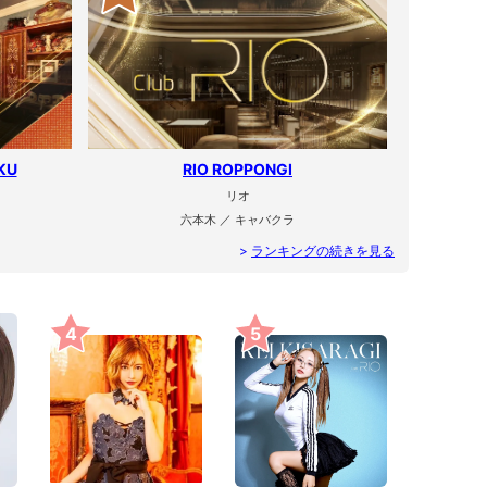
KU
RIO ROPPONGI
リオ
六本木 ／ キャバクラ
>
ランキングの続きを見る
4
5