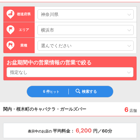
都道府県
エリア
業種
お盆期間中の営業情報の営業で絞る
6
件
検索する
ヒット
6
関内・桜木町のキャバクラ・ガールズバー
店舗
6,200
平均料金：
円／60分
表示中のお店の