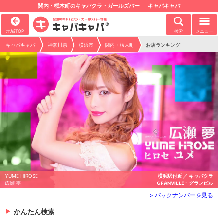
関内・桜木町のキャバクラ・ガールズバー
キャバキャバ
地域TOP
検索
メニュー
キャバキャバ
神奈川県
横浜市
関内・桜木町
お店ランキング
キャバクラ
YUME HIROSE
横浜駅付近 ／
- グランビル
広瀬 夢
GRANVILLE 
>
バックナンバーを見る
かんたん検索