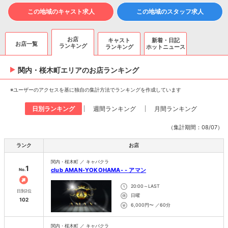
この地域のキャスト求人
この地域のスタッフ求人
お店
キャスト
新着・日記
お店一覧
ランキング
ランキング
ホットニュース
関内・桜木町エリアのお店ランキング
※ユーザーのアクセスを基に独自の集計方法でランキングを作成しています
日別ランキング
週間ランキング
月間ランキング
（集計期間：08/07）
ランク
お店
関内・桜木町 ／ キャバクラ
1
club AMAN-YOKOHAMA- - アマン
No.
20:00～LAST
日別2位
日曜
102
6,000円〜 ／60分
関内・桜木町 ／ キャバクラ