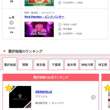
59
11,000円〜 ／60分
関内・桜木町 ／ ガールズバー
6
Pink Panther - ピンクパンサー
No.
19:00～LAST
日別5位
年中無休
34
2,000円〜 ／60分
選択地域のランキング
選択地域
関東
東京都
千葉県
栃木県
神奈川県
埼玉県
選択地域のお店ランキング
1
1
GRANVILLE
グランビル
横浜駅付近 ／ キャバクラ