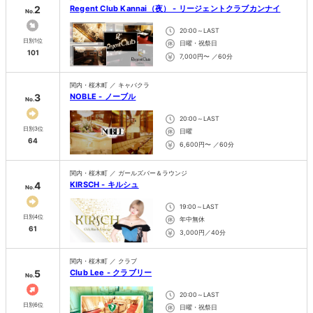
2
Regent Club Kannai（夜） - リージェントクラブカンナイ
No.
20:00～LAST
日別1位
日曜・祝祭日
101
7,000円〜 ／60分
関内・桜木町 ／ キャバクラ
3
NOBLE - ノーブル
No.
20:00～LAST
日別3位
日曜
64
6,600円〜 ／60分
関内・桜木町 ／ ガールズバー＆ラウンジ
4
KIRSCH - キルシュ
No.
19:00～LAST
日別4位
年中無休
61
3,000円／40分
関内・桜木町 ／ クラブ
5
Club Lee - クラブリー
No.
20:00～LAST
日別6位
日曜・祝祭日