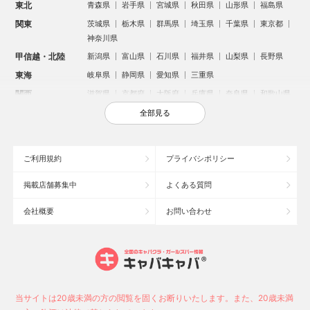
東北
青森県
岩手県
宮城県
秋田県
山形県
福島県
関東
茨城県
栃木県
群馬県
埼玉県
千葉県
東京都
神奈川県
甲信越・北陸
新潟県
富山県
石川県
福井県
山梨県
長野県
東海
岐阜県
静岡県
愛知県
三重県
関西
滋賀県
京都府
大阪府
兵庫県
奈良県
和歌山県
中国
鳥取県
島根県
岡山県
広島県
山口県
全部見る
四国
徳島県
香川県
愛媛県
高知県
九州・沖縄
福岡県
佐賀県
長崎県
熊本県
大分県
宮崎県
ご利用規約
プライバシポリシー
鹿児島県
沖縄県
掲載店舗募集中
よくある質問
人気のエリアからお店を探す
会社概要
お問い合わせ
新宿のキャバクラ
歌舞伎町のキャバクラ
北新地のキャバクラ
札幌市のキャバクラ
すすきののキャバクラ
池袋のキャバクラ
ミナミのキャバクラ
大宮のキャバクラ
六本木のキャバクラ
新潟市のキャバクラ
池袋駅（西口）のキャバクラ
池袋駅（東口）のキャバクラ
高崎市のキャバクラ
福岡市のキャバクラ
当サイトは20歳未満の方の閲覧を固くお断りいたします。また、20歳未満
長野市のキャバクラ
宇都宮市のキャバクラ
新潟駅前のキャバクラ