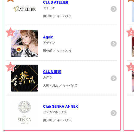
CLUB ATELIER
アトリエ
国分町 ／ キャバクラ
4
4
Again
アゲイン
国分町 ／ キャバクラ
5
5
CLUB 華蔵
カグラ
大町・川反 ／ キャバクラ
6
6
Club SENKA ANNEX
センカアネックス
国分町 ／ キャバクラ