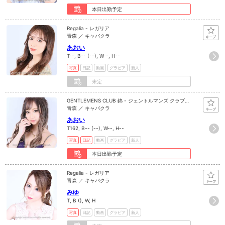
本日出勤予定
Regalia - レガリア
青森 ／ キャバクラ
あおい
T--, B-- (--), W--, H--
写真
日記
動画
グラビア
新人
未定
GENTLEMENS CLUB 錦 - ジェントルマンズ クラブ
ニシキ
青森 ／ キャバクラ
あおい
T162, B-- (--), W--, H--
写真
日記
動画
グラビア
新人
本日出勤予定
Regalia - レガリア
青森 ／ キャバクラ
みゆ
T, B (), W, H
写真
日記
動画
グラビア
新人