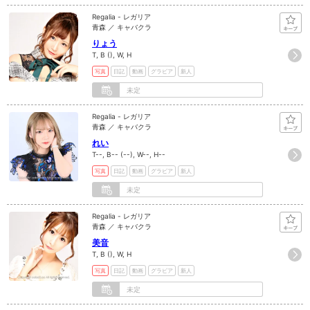
Regalia - レガリア
青森 ／ キャバクラ
りょう
T, B (), W, H
写真
日記
動画
グラビア
新人
未定
Regalia - レガリア
青森 ／ キャバクラ
れい
T--, B-- (--), W--, H--
写真
日記
動画
グラビア
新人
未定
Regalia - レガリア
青森 ／ キャバクラ
美音
T, B (), W, H
写真
日記
動画
グラビア
新人
未定