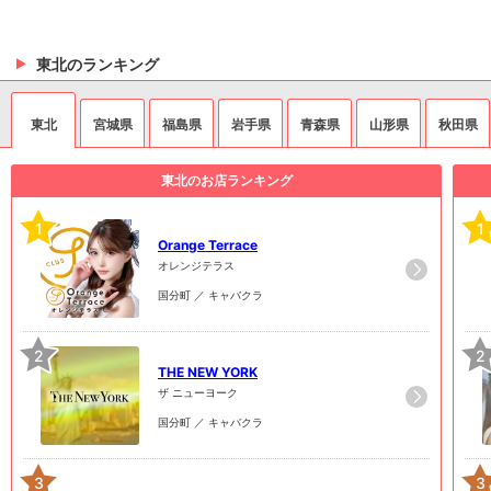
東北のランキング
東北
宮城県
福島県
岩手県
青森県
山形県
秋田県
東北のお店ランキング
1
1
Orange Terrace
オレンジテラス
国分町 ／ キャバクラ
2
2
THE NEW YORK
ザ ニューヨーク
国分町 ／ キャバクラ
3
3