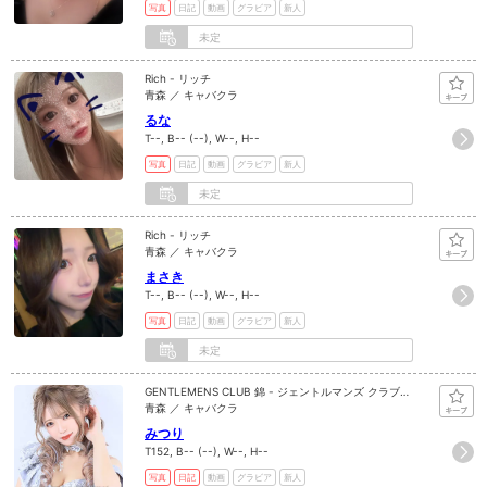
写真
日記
動画
グラビア
新人
未定
Rich - リッチ
青森 ／ キャバクラ
るな
T--, B-- (--), W--, H--
写真
日記
動画
グラビア
新人
未定
Rich - リッチ
青森 ／ キャバクラ
まさき
T--, B-- (--), W--, H--
写真
日記
動画
グラビア
新人
未定
GENTLEMENS CLUB 錦 - ジェントルマンズ クラブ
ニシキ
青森 ／ キャバクラ
みつり
T152, B-- (--), W--, H--
写真
日記
動画
グラビア
新人