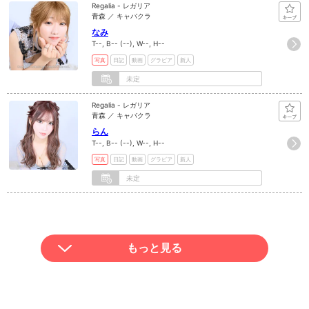
Regalia - レガリア
青森 ／ キャバクラ
なみ
T--, B-- (--), W--, H--
写真
日記
動画
グラビア
新人
未定
Regalia - レガリア
青森 ／ キャバクラ
らん
T--, B-- (--), W--, H--
写真
日記
動画
グラビア
新人
未定
もっと見る