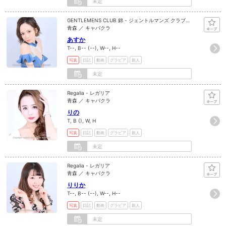
未定
GENTLEMENS CLUB 錦 - ジェントルマンズ クラブ
ニシキ
青森 ／ キャバクラ
あすか
T--, B-- (--), W--, H--
写真
日記
動画
グラビア
新人
未定
Regalia - レガリア
青森 ／ キャバクラ
りの
T, B (), W, H
写真
日記
動画
グラビア
新人
未定
Regalia - レガリア
青森 ／ キャバクラ
りりか
T--, B-- (--), W--, H--
写真
日記
動画
グラビア
新人
未定