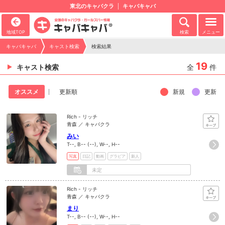
東北のキャバクラ
キャバキャバ
地域TOP
検索
メニュー
キャバキャバ
キャスト検索
検索結果
19
キャスト検索
全
件
新規
更新
オススメ
更新順
Rich - リッチ
青森 ／ キャバクラ
みい
T--, B-- (--), W--, H--
写真
日記
動画
グラビア
新人
未定
Rich - リッチ
青森 ／ キャバクラ
まり
T--, B-- (--), W--, H--