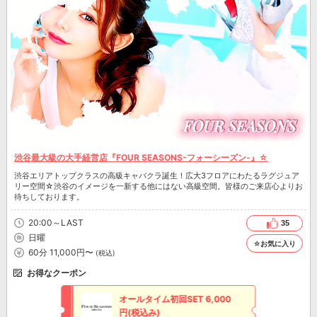
渋谷最大級の大手経営店『FOUR SEASONS-フォーシーズン-』☆
渋谷エリアトップクラスの高級キャバクラ誕生！広大3フロアにわたるラグジュア
リー空間☆渋谷のイメージを一新する他にはない高級空間。皆様のご来店心よりお
待ちしております。
20:00～LAST
35
日曜
☆お気に入り
60分 11,000円〜
(税込)
お得なクーポン
オールタイム初回SET 6,000
円(税込み)