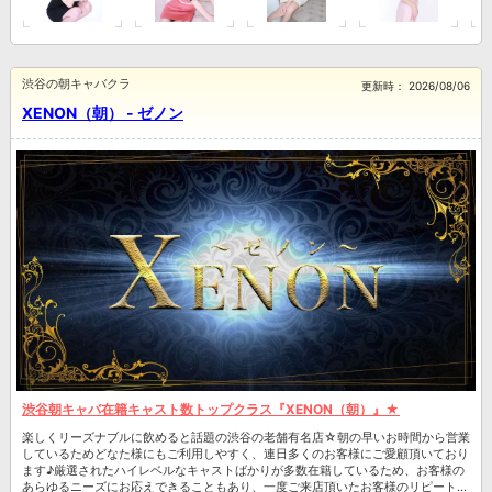
渋谷の朝キャバクラ
更新時：
2026/08/06
XENON（朝） - ゼノン
渋谷朝キャバ在籍キャスト数トップクラス『XENON（朝）』★
楽しくリーズナブルに飲めると話題の渋谷の老舗有名店☆朝の早いお時間から営業
しているためどなた様にもご利用しやすく、連日多くのお客様にご愛顧頂いており
ます♪厳選されたハイレベルなキャストばかりが多数在籍しているため、お客様の
あらゆるニーズにお応えできることもあり、一度ご来店頂いたお客様のリピート率