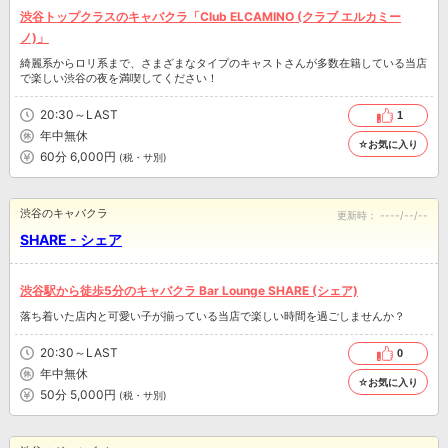
渋谷トップクラスのキャバクラ「Club ELCAMINO (クラブ エルカミー
ノ)」
綺麗系からロリ系まで、さまざまなタイプのキャストさんが多数在籍している当店
で楽しい渋谷の夜を満喫してください！
20:30～LAST
1
年中無休
☆お気に入り
60分 6,000円
(税・サ別)
渋谷のキャバクラ
更新時：
----/--/--
SHARE - シェア
渋谷駅から徒歩5分のキャバクラ Bar Lounge SHARE (シェア)
落ち着いた店内と可愛い子が揃っている当店で楽しい時間を過ごしませんか？
20:30～LAST
0
年中無休
☆お気に入り
50分 5,000円
(税・サ別)