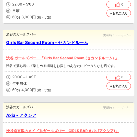
22:00～5:00
0
日曜
☆お気に入り
60分 3,000円
(税・サ別)
渋谷のガールズバー
更新時：
----/--/--
Girls Bar Second Room - セカンドルーム
渋谷 ガールズバー 「Girls Bar Second Room (セカンドルーム) 」
渋谷で落ち着いて楽しめる場所をお探しのあなたにピッタリなお店です。
20:00～LAST
0
年中無休
☆お気に入り
60分 4,000円
(税・サ別)
渋谷のガールズバー
更新時：
----/--/--
Axia - アクシア
渋谷道玄坂のメイド系ガールズバー「GIRLS BAR Axia (アクシア)」