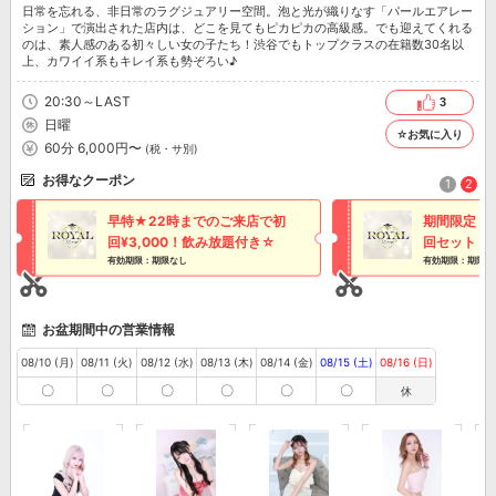
日常を忘れる、非日常のラグジュアリー空間。泡と光が織りなす「パールエアレー
ション」で演出された店内は、どこを見てもピカピカの高級感。でも迎えてくれる
のは、素人感のある初々しい女の子たち！渋谷でもトップクラスの在籍数30名以
上、カワイイ系もキレイ系も勢ぞろい♪
20:30～LAST
3
日曜
☆お気に入り
60分 6,000円〜
(税・サ別)
お得なクーポン
1
2
早特★22時までのご来店で初
期間限定！
回¥3,000！飲み放題付き☆
回セット ¥5
有効期限：期限なし
有効期限：期限な
お盆期間中の営業情報
08/10 (月)
08/11 (火)
08/12 (水)
08/13 (木)
08/14 (金)
08/15 (土)
08/16 (日)
〇
〇
〇
〇
〇
〇
休