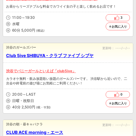
お昼からリーズナブルな料金でカワイイ女の子と楽しく飲めるお店です！
11:00～19:30
3
水曜
☆お気に入り
60分 5,000円
(税込)
渋谷のガールズバー
更新時：
----/--/--
Club 5ive SHIBUYA - クラブ ファイブ シブヤ
渋谷でバニーガールといえば「club5ive」
カラオケ無料・飲み放題歌い放題のガールズバーです。 渋谷駅から近いので、二
次会や終電前の遊び場にお気軽にご利用ください！
20:00～LAST
0
日曜・祝祭日
☆お気に入り
40分 2,500円
(税・サ別)
渋谷の朝・昼キャバクラ
更新時：
----/--/--
CLUB ACE morning - エース