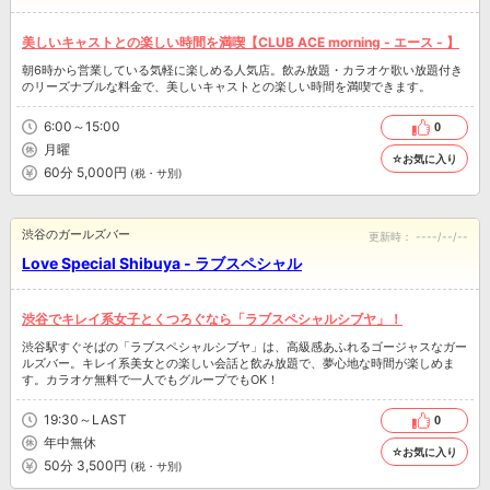
美しいキャストとの楽しい時間を満喫【CLUB ACE morning - エース - 】
朝6時から営業している気軽に楽しめる人気店。飲み放題・カラオケ歌い放題付き
のリーズナブルな料金で、美しいキャストとの楽しい時間を満喫できます。
6:00～15:00
0
月曜
☆お気に入り
60分 5,000円
(税・サ別)
渋谷のガールズバー
更新時：
----/--/--
Love Special Shibuya - ラブスペシャル
渋谷でキレイ系女子とくつろぐなら「ラブスペシャルシブヤ」！
渋谷駅すぐそばの「ラブスペシャルシブヤ」は、高級感あふれるゴージャスなガー
ルズバー。キレイ系美女との楽しい会話と飲み放題で、夢心地な時間が楽しめま
す。カラオケ無料で一人でもグループでもOK！
19:30～LAST
0
年中無休
☆お気に入り
50分 3,500円
(税・サ別)