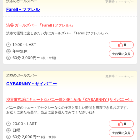
渋谷のガールズバー
更新時：
----/--/--
Farell - ファレル
渋谷 ガールズバー 「Farell (ファレル)」
渋谷で優雅に楽しみたい方はガールズバー 「Farell (ファレル)」へ
19:00～LAST
0
年中無休
☆お気に入り
60分 3,000円〜
(税・サ別)
渋谷のガールズバー
更新時：
----/--/--
CYBARNNY - サイバニー
渋谷道玄坂にキュートなバニー達と楽しめる「CYBARNNY (サイバニー)」
バニー姿のキュートでセクシーな女の子達と楽しい時間を満喫できるお店です。
お近くに来たら是非、当店に足を運んでみてくださいね♪
20:00～LAST
0
日曜
☆お気に入り
60分 2,000円〜
(税・サ別)