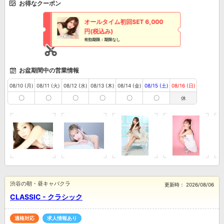
お得なクーポン
オールタイム初回SET 6,000
円(税込み)
有効期限：期限なし
お盆期間中の営業情報
08/10 (月)
08/11 (火)
08/12 (水)
08/13 (木)
08/14 (金)
08/15 (土)
08/16 (日)
〇
〇
〇
〇
〇
〇
休
渋谷の朝・昼キャバクラ
更新時：
2026/08/06
CLASSIC - クラシック
適格対応
求人情報あり