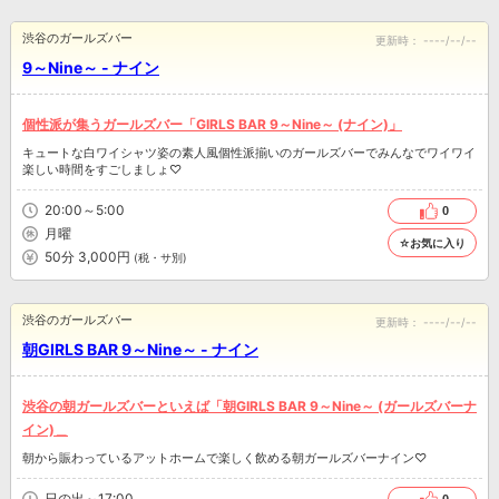
渋谷のガールズバー
更新時：
----/--/--
9～Nine～ - ナイン
個性派が集うガールズバー「GIRLS BAR 9～Nine～ (ナイン)」
キュートな白ワイシャツ姿の素人風個性派揃いのガールズバーでみんなでワイワイ
楽しい時間をすごしましょ♡
20:00～5:00
0
月曜
☆お気に入り
50分 3,000円
(税・サ別)
渋谷のガールズバー
更新時：
----/--/--
朝GIRLS BAR 9～Nine～ - ナイン
渋谷の朝ガールズバーといえば「朝GIRLS BAR 9～Nine～ (ガールズバーナ
イン)＿
朝から賑わっているアットホームで楽しく飲める朝ガールズバーナイン♡
日の出～17:00