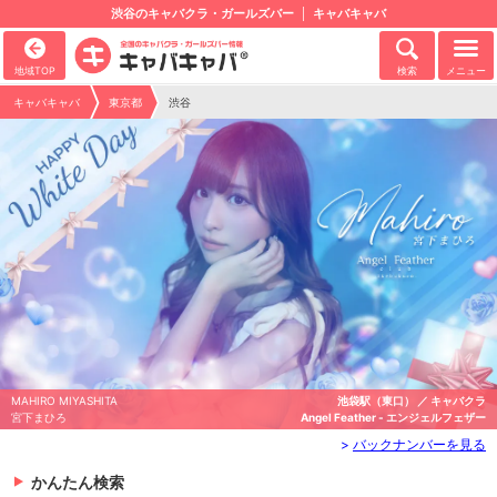
渋谷のキャバクラ・ガールズバー
キャバキャバ
地域TOP
検索
メニュー
キャバキャバ
東京都
渋谷
ャバクラ
MIRAI AISAKI
池袋駅（西口） ／ キ
ルフェザー
愛咲みらい
不死鳥 - 
>
バックナンバーを見る
かんたん検索