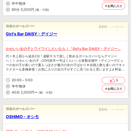
年中無休
☆お気に入り
60分 3,000円
(税・サ別)
渋谷のガールズバー
更新時：
----/--/--
Girl's Bar DAISY - デイジー
かわいい女の子とワイワイしたいなら！「Girl's Bar DAISY - デイジー」
代々木上原から徒歩2分！超駅チカで楽しく飲めるガールズバーならデイジー
へ！！ かわいい女の子（20代前半〜半ばくらい）が多数在籍中！デイジーデビュ
ーの女の子が多いので素人っぽさが魅力の女の子ばかり☆在籍人数も多いのでキャ
ラクターも多種多様！お気に入りの女の子がすぐに見つかると思いますよ♪ 料金も
ビール込み飲み放題で2,000円と超リーズナブルなので何時間楽しんでもお財布に
も優しい◎キャバキャバクーポンを使うと更にお得に飲めちゃいます！！
20:00～5:00
1
年中無休
☆お気に入り
40分 2,000円〜
(税・サ別)
渋谷のガールズバー
更新時：
----/--/--
OSHIMO - オシモ