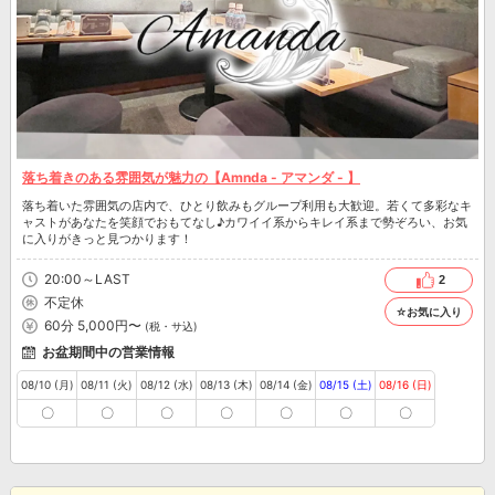
落ち着きのある雰囲気が魅力の【Amnda - アマンダ - 】
落ち着いた雰囲気の店内で、ひとり飲みもグループ利用も大歓迎。若くて多彩なキ
ャストがあなたを笑顔でおもてなし♪カワイイ系からキレイ系まで勢ぞろい、お気
に入りがきっと見つかります！
20:00～LAST
2
不定休
☆お気に入り
60分 5,000円〜
(税・サ込)
お盆期間中の営業情報
08/10 (月)
08/11 (火)
08/12 (水)
08/13 (木)
08/14 (金)
08/15 (土)
08/16 (日)
〇
〇
〇
〇
〇
〇
〇