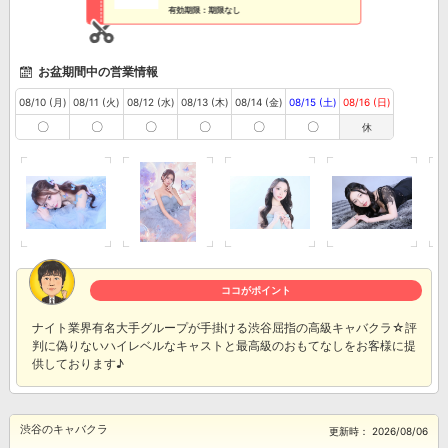
有効期限：期限なし
お盆期間中の営業情報
08/10 (月)
08/11 (火)
08/12 (水)
08/13 (木)
08/14 (金)
08/15 (土)
08/16 (日)
〇
〇
〇
〇
〇
〇
休
ココがポイント
ナイト業界有名大手グループが手掛ける渋谷屈指の高級キャバクラ☆評
判に偽りないハイレベルなキャストと最高級のおもてなしをお客様に提
供しております♪
渋谷のキャバクラ
更新時：
2026/08/06