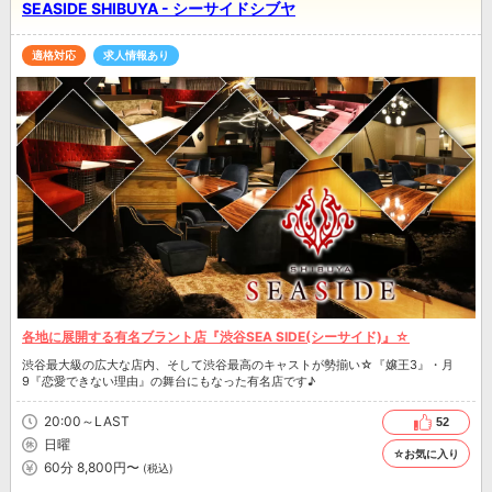
SEASIDE SHIBUYA - シーサイドシブヤ
適格対応
求人情報あり
各地に展開する有名ブラント店『渋谷SEA SIDE(シーサイド)』☆
渋谷最大級の広大な店内、そして渋谷最高のキャストが勢揃い☆『嬢王3』・月
9『恋愛できない理由』の舞台にもなった有名店です♪
20:00～LAST
52
日曜
☆お気に入り
60分 8,800円〜
(税込)