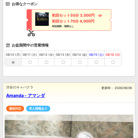
お得なクーポン
初回セット50分 3,000円 or
初回セット70分 4,000円
有効期限：期限なし
お盆期間中の営業情報
08/10 (月)
08/11 (火)
08/12 (水)
08/13 (木)
08/14 (金)
08/15 (土)
08/16 (日)
〇
〇
〇
〇
〇
〇
休
渋谷のキャバクラ
更新時：
2026/08/06
Amanda - アマンダ
適格対応
求人情報あり