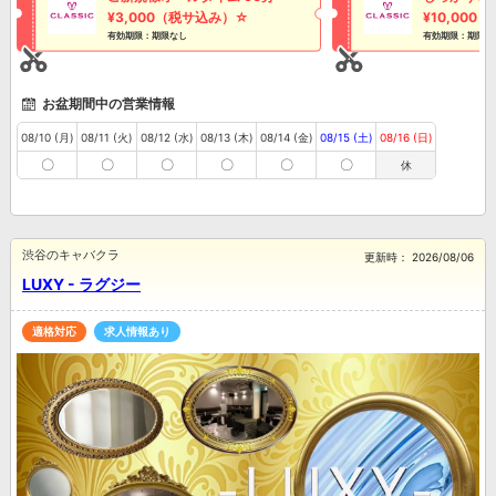
¥3,000（税サ込み）☆
¥10,00
有効期限：期限なし
有効期限：期限な
お盆期間中の営業情報
08/10 (月)
08/11 (火)
08/12 (水)
08/13 (木)
08/14 (金)
08/15 (土)
08/16 (日)
〇
〇
〇
〇
〇
〇
休
渋谷のキャバクラ
更新時：
2026/08/06
LUXY - ラグジー
適格対応
求人情報あり