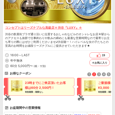
コンセプトはリーズナブルな高級店☆渋谷『LUXY』☆
渋谷の飲屋街プラザ通り沿いに位置するおしゃれなビルのオシャレなお店☆駅から
のアクセスも抜群で仕事終わりや飲みの締めにも最適な営業時間なので最寄りお立
ち寄りの際にはぜひご利用くださいませ♪渋谷随一！ハイレベルな女の子たちとの
至高のお時間をお値段リーズナブルにご提供させていただきます★
16:00～LAST
19
年中無休
☆お気に入り
60分 5,000円〜
(税・サ別)
お得なクーポン
1
2
3
4
5
23時までにご来店頂いたお客
ご新規様オー
様は60分 2,500円！
¥3,000
有効期限：期限なし
有効期限：期限な
お盆期間中の営業情報