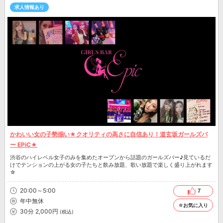
求人情報あり
かわいい女の子勢揃い★クオリティの高さに自信あり！道玄坂ガールズバ
ー EPiC★
渋谷のハイレベル女子のみを集めたオープンから話題のガールズバー♪見ているだ
けでテンションの上がる女の子たちと飲み放題、歌い放題で楽しく盛り上がれます
☆
20:00～5:00
7
年中無休
☆お気に入り
30分 2,000円
(税込)