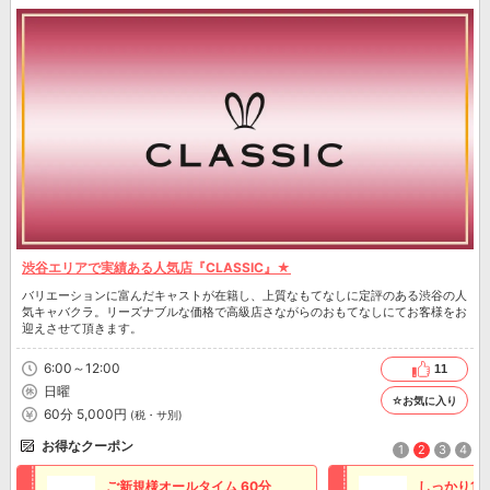
渋谷エリアで実績ある人気店『CLASSIC』★
バリエーションに富んだキャストが在籍し、上質なもてなしに定評のある渋谷の人
気キャバクラ。リーズナブルな価格で高級店さながらのおもてなしにてお客様をお
迎えさせて頂きます。
6:00～12:00
11
日曜
☆お気に入り
60分 5,000円
(税・サ別)
お得なクーポン
1
2
3
4
ご新規様オールタイム 60分
しっかり12