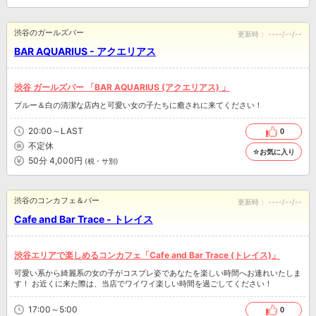
渋谷のガールズバー
更新時：
----/--/--
BAR AQUARIUS - アクエリアス
渋谷 ガールズバー 「BAR AQUARIUS (アクエリアス) 」
ブルー＆白の清潔な店内と可愛い女の子たちに癒されに来てください！
20:00～LAST
0
不定休
☆お気に入り
50分 4,000円
(税・サ別)
渋谷のコンカフェ＆バー
更新時：
----/--/--
Cafe and Bar Trace - トレイス
渋谷エリアで楽しめるコンカフェ「Cafe and Bar Trace (トレイス)」
可愛い系から綺麗系の女の子がコスプレ姿であなたを楽しい時間へお連れいたしま
す！ お近くに来た際は、当店でワイワイ楽しい時間を過ごしてください！
17:00～5:00
0