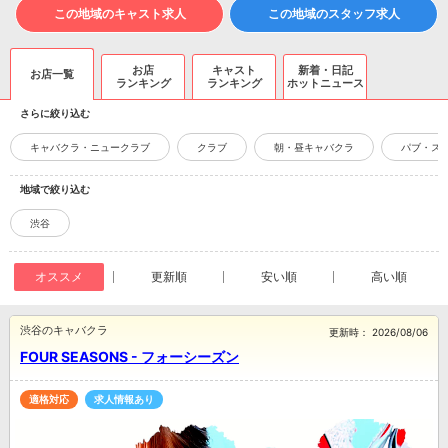
この地域のキャスト求人
この地域のスタッフ求人
お店
キャスト
新着・日記
お店一覧
ランキング
ランキング
ホットニュース
さらに絞り込む
キャバクラ・ニュークラブ
クラブ
朝・昼キャバクラ
パブ・ス
地域で絞り込む
渋谷
オススメ
更新順
安い順
高い順
渋谷のキャバクラ
更新時：
2026/08/06
FOUR SEASONS - フォーシーズン
適格対応
求人情報あり