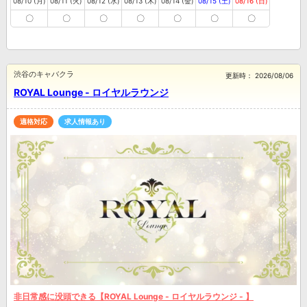
08/10 (月)
08/11 (火)
08/12 (水)
08/13 (木)
08/14 (金)
08/15 (土)
08/16 (日)
〇
〇
〇
〇
〇
〇
〇
渋谷のキャバクラ
更新時：
2026/08/06
ROYAL Lounge - ロイヤルラウンジ
適格対応
求人情報あり
非日常感に没頭できる【ROYAL Lounge - ロイヤルラウンジ - 】