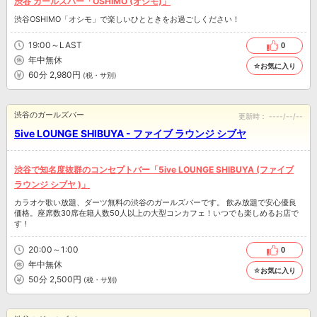
渋谷 ガールズバー「OSHIMO (オシモ)」
渋谷OSHIMO「オシモ」で楽しいひとときをお過ごしください！
19:00～LAST
0
年中無休
☆お気に入り
60分 2,980円
(税・サ別)
渋谷のガールズバー
更新時：
----/--/--
5ive LOUNGE SHIBUYA - ファイブ ラウンジ シブヤ
渋谷で知名度抜群のコンセプトバー「5ive LOUNGE SHIBUYA (ファイブ
ラウンジ シブヤ )」
カラオケ歌い放題、ダーツ無料の渋谷のガールズバーです。 飲み放題で安心優良
価格。座席数30席在籍人数50人以上の大型コンカフェ！いつでも楽しめるお店で
す！
20:00～1:00
0
年中無休
☆お気に入り
50分 2,500円
(税・サ別)