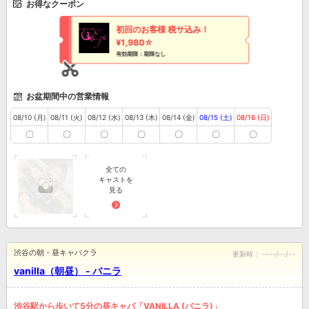
お得なクーポン
初回のお客様 税サ込み！
¥1,980☆
有効期限：期限なし
お盆期間中の営業情報
08/10 (月)
08/11 (火)
08/12 (水)
08/13 (木)
08/14 (金)
08/15 (土)
08/16 (日)
〇
〇
〇
〇
〇
〇
〇
全ての
キャストを
見る
渋谷の朝・昼キャバクラ
更新時：
----/--/--
vanilla（朝昼） - バニラ
渋谷駅から歩いて5分の昼キャバ「VANILLA (バニラ)」