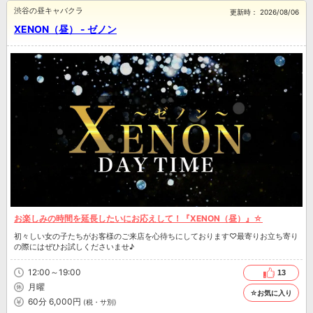
渋谷の昼キャバクラ
更新時：
2026/08/06
XENON（昼） - ゼノン
お楽しみの時間を延長したいにお応えして！『XENON（昼）』☆
初々しい女の子たちがお客様のご来店を心待ちにしております♡最寄りお立ち寄り
の際にはぜひお試しくださいませ♪
12:00～19:00
13
月曜
☆お気に入り
60分 6,000円
(税・サ別)