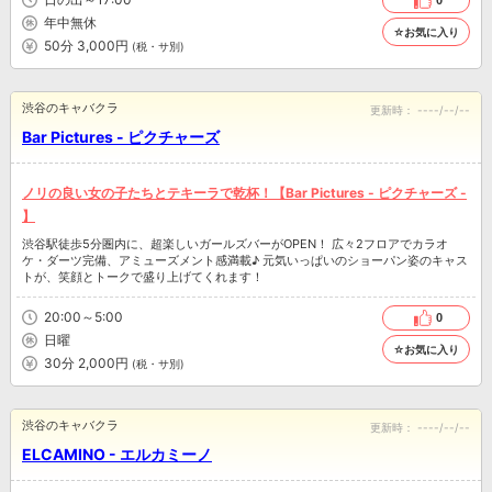
0
年中無休
☆お気に入り
50分 3,000円
(税・サ別)
渋谷のキャバクラ
更新時：
----/--/--
Bar Pictures - ピクチャーズ
ノリの良い女の子たちとテキーラで乾杯！【Bar Pictures - ピクチャーズ -
】
渋谷駅徒歩5分圏内に、超楽しいガールズバーがOPEN！ 広々2フロアでカラオ
ケ・ダーツ完備、アミューズメント感満載♪ 元気いっぱいのショーパン姿のキャス
トが、笑顔とトークで盛り上げてくれます！
20:00～5:00
0
日曜
☆お気に入り
30分 2,000円
(税・サ別)
渋谷のキャバクラ
更新時：
----/--/--
ELCAMINO - エルカミーノ