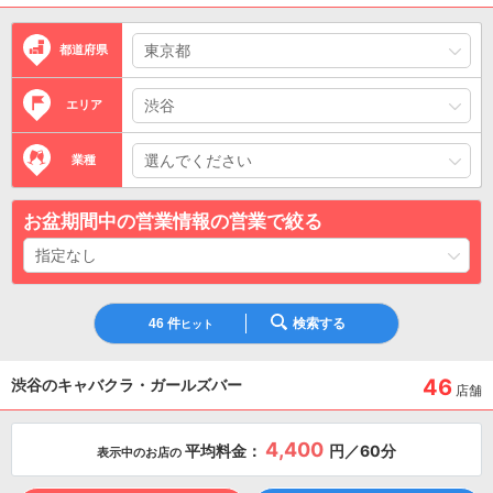
都道府県
エリア
業種
お盆期間中の営業情報の営業で絞る
46
件
検索する
ヒット
46
渋谷のキャバクラ・ガールズバー
店舗
4,400
平均料金：
円／60分
表示中のお店の