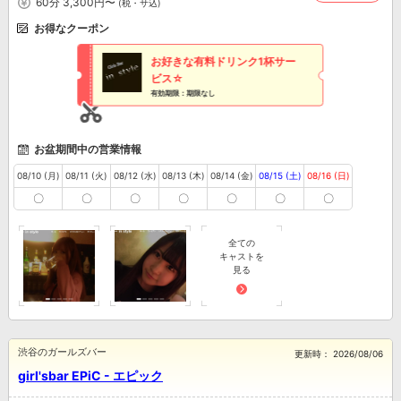
60分 3,300円〜
(税・サ込)
お得なクーポン
お好きな有料ドリンク1杯サー
ビス☆
有効期限：期限なし
お盆期間中の営業情報
08/10 (月)
08/11 (火)
08/12 (水)
08/13 (木)
08/14 (金)
08/15 (土)
08/16 (日)
〇
〇
〇
〇
〇
〇
〇
全ての
キャストを
見る
渋谷のガールズバー
更新時：
2026/08/06
girl'sbar EPiC - エピック