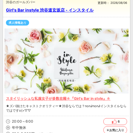
渋谷のガールズバー
更新時：
2026/08/06
Girl's Bar instyle 渋谷道玄坂店 - インスタイル
求人情報あり
スタイリッシュな私服女子が多数在籍☆『Girl's Bar in style』☆
★ズバ抜けたキャストクオリティー★渋谷ならでは？non♪non♪インスタイルなら
ではですo(>▽▽
20:00～6:00
6
年中無休
☆お気に入り