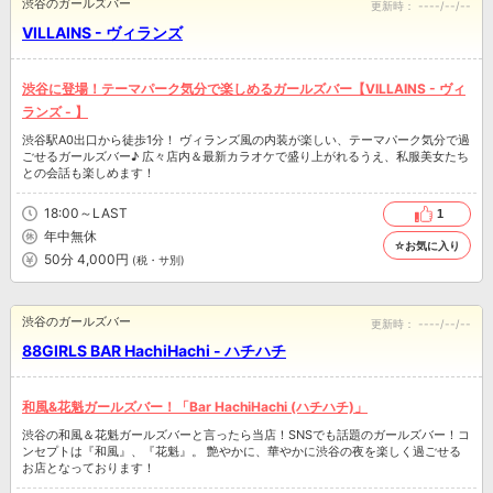
渋谷のガールズバー
更新時：
----/--/--
VILLAINS - ヴィランズ
渋谷に登場！テーマパーク気分で楽しめるガールズバー【VILLAINS - ヴィ
ランズ - 】
渋谷駅A0出口から徒歩1分！ ヴィランズ風の内装が楽しい、テーマパーク気分で過
ごせるガールズバー♪ 広々店内＆最新カラオケで盛り上がれるうえ、私服美女たち
との会話も楽しめます！
18:00～LAST
1
年中無休
☆お気に入り
50分 4,000円
(税・サ別)
渋谷のガールズバー
更新時：
----/--/--
88GIRLS BAR HachiHachi - ハチハチ
和風&花魁ガールズバー！「Bar HachiHachi (ハチハチ)」
渋谷の和風＆花魁ガールズバーと言ったら当店！SNSでも話題のガールズバー！コ
ンセプトは『和風』、『花魁』。 艶やかに、華やかに渋谷の夜を楽しく過ごせる
お店となっております！