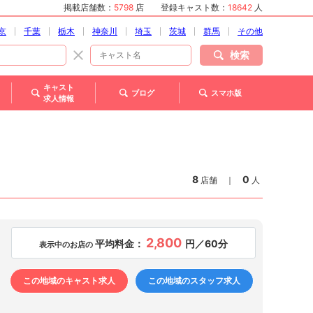
掲載店舗数：
5798
店
登録キャスト数：
18642
人
京
千葉
栃木
神奈川
埼玉
茨城
群馬
その他
検索
キャスト
ブログ
スマホ版
求人情報
8
0
店舗
｜
人
2,800
平均料金：
円／60分
表示中のお店の
この地域のキャスト求人
この地域のスタッフ求人