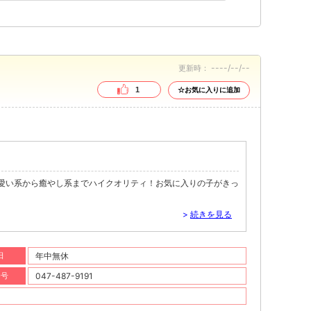
----/--/--
更新時：
1
☆お気に入りに追加
可愛い系から癒やし系までハイクオリティ！お気に入りの子がきっ
>
続きを見る
日
年中無休
番号
047-487-9191