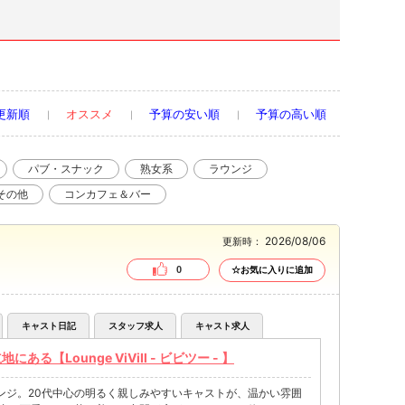
更新順
オススメ
予算の安い順
予算の高い順
パブ・スナック
熟女系
ラウンジ
その他
コンカフェ＆バー
2026/08/06
更新時：
0
☆お気に入りに追加
キャスト日記
スタッフ求人
キャスト求人
る【Lounge ViViⅡ - ビビツー - 】
ンジ。20代中心の明るく親しみやすいキャストが、温かい雰囲