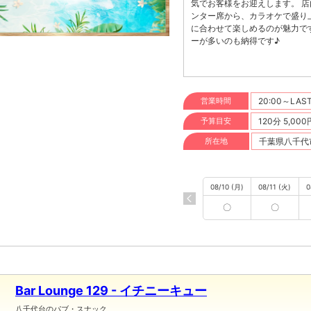
気でお客様をお迎えします。 店内は可愛らしく落ち着いた空間が広がり、ゆっくり飲めるカウ
ンター席から、カラオケで盛り
に合わせて楽しめるのが魅力で
ーが多いのも納得です♪
営業時間
20:00～LAS
予算目安
120分 5,00
所在地
千葉県八千代市
08/10 (月)
08/11 (火)
0
〇
〇
Bar Lounge 129 - イチニーキュー
八千代台のパブ・スナック