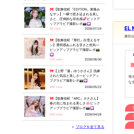
🎀【歌舞伎町『EDITION』東條み
なサン】一瞬で惹き込まれる美し
さと、圧倒的な存在感💞ピックア
ップグラビア撮影レポ📸💟
EL
98 view
2026/07/24
勝田
🎀【歌舞伎町『華灯』白雪えるサ
ン】透明感あふれる甘さと色気—
ピックアップグラビア撮影レポ📸
💟
255 view
2026/06/30
🎀【上野『蓮』ゆうかさん】洗練
された気品と美しさ—ピックアッ
海
プグラビア撮影レポ📸💟
な
496 view
2026/05/22
🎀【歌舞伎町『ARC』カナさん】
春の光に包まれる美しさ🌸ピック
アップグラビア撮影レポ📸💟
608 view
2026/04/28
>
ブログを全て見る