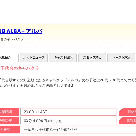
UB ALBA - アルバ
代台のキャバクラ
お店紹介
ホットニュース
キャスト日記
スタッフ求人
キャスト求人
八千代台のキャバクラ
千代台駅すぐの好立地にあるキャバクラ「アルバ」女の子達は20代～30代までの
みつかります★居心地の良さ抜群のお店です♪
営業時間
20:00～LAST
店休
予算目安
60分 4,000円
電話
(税・サ別)
所在地
千葉県八千代市八千代台南1-5-6