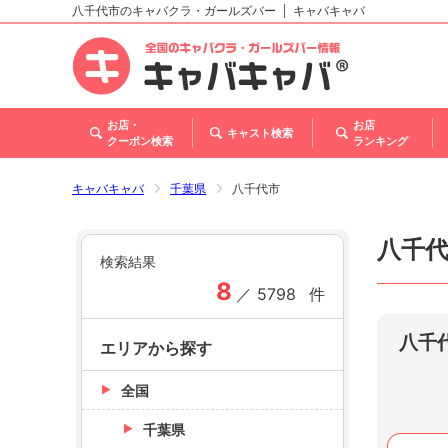
八千代市のキャバクラ・ガールズバー
キャバキャバ
北海道
東北
関東
甲信越・北陸
東海
関西
中国
四国
九州・沖縄
トップ
お店・
お店
キャスト検索
クーポン検索
ランキング
キャバキャバ
千葉県
八千代市
八千
検索結果
8
／
5798
件
八千
エリアから探す
全国
千葉県