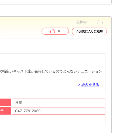
----/--/--
更新時：
0
☆お気に入りに追加
での幅広いキャスト達が在籍しているのでどんなシチュエーション
>
続きを見る
日
月曜
番号
047-779-2089