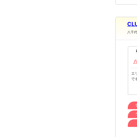
CL
八千
エ
で