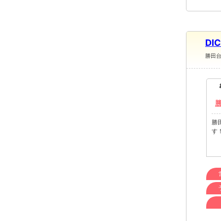
DI
勝田
勝
す