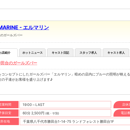
 MARINE - エルマリン
台のガールズバー
お店紹介
ホットニュース
キャスト日記
スタッフ求人
キャスト求人
勝田台のガールズバー
をコンセプトにしたガールズバー「エルマリン」暗めの店内にブルーの照明が映え
女の子達がお客様を盛り上げます♪
営業時間
19:00～LAST
店休
予算目安
60分 2,500円
電話
(税・サ別)
所在地
千葉県八千代市勝田台1-14-75 ランドフォレスト勝田台1F