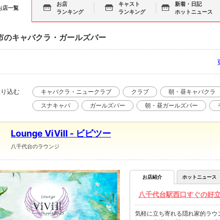
お店
キャスト
新着・日記
お店一覧
ランキング
ランキング
ホットニュース
市のキャバクラ・ガールズバー
絞り込む
キャバクラ・ニュークラブ
クラブ
朝・昼キャバクラ
スナキャバ
ガールズバー
朝・昼ガールズバー
Lounge ViViⅡ - ビビツー
八千代台のラウンジ
お店紹介
ホットニュース
八千代台駅西口すぐの好立地にあ
気軽に立ち寄れる隠れ家的ラウ