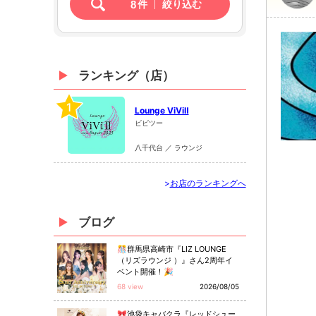
8
件
絞り込む
ランキング（店）
1
Lounge ViViⅡ
ビビツー
八千代台 ／ ラウンジ
>
お店のランキングへ
ブログ
🎊群馬県高崎市『LIZ LOUNGE
（リズラウンジ ）』さん2周年イ
ベント開催！🎉
68 view
2026/08/05
🎀池袋キャバクラ『レッドシュー