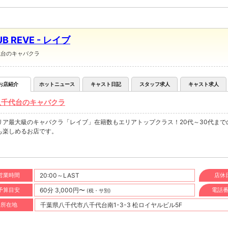
UB REVE - レイブ
代台のキャバクラ
お店紹介
ホットニュース
キャスト日記
スタッフ求人
キャスト求人
八千代台のキャバクラ
リア最大級のキャバクラ「レイブ」在籍数もエリアトップクラス！20代～30代ま
も楽しめるお店です。
営業時間
20:00～LAST
店休
予算目安
60分 3,000円〜
電話
(税・サ別)
所在地
千葉県八千代市八千代台南1-3-3 松ロイヤルビル5F