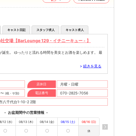
キャスト日記
スタッフ求人
キャスト求人
【BarLounge 129 - イチニーキュー - 】
が誕生。 ゆったりと流れる時間を美女とお酒を楽しめます。 最
>
続きを見る
店休日
月曜・日曜
円〜
電話番号
070-2825-7056
(税・サ別)
八千代台1-10-2 2階
-
お盆期間中の営業情報
-
8/12 (水)
08/13 (木)
08/14 (金)
08/15 (土)
08/16 (日)
〇
〇
〇
〇
休