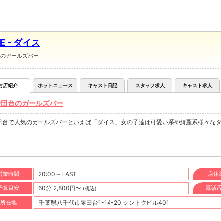
CE - ダイス
台のガールズバー
お店紹介
ホットニュース
キャスト日記
スタッフ求人
キャスト求人
勝田台のガールズバー
田台で人気のガールズバーといえば「ダイス」女の子達は可愛い系や綺麗系様々なタ
！
営業時間
20:00～LAST
店休
予算目安
60分 2,800円〜
電話
(税込)
所在地
千葉県八千代市勝田台1-14-20 シントクビル401