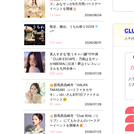
ズ』みなサンが8月月間バースデー
イベントを開催🎂
73 view
2026/08/04
熊谷、燃ゆ。うちわ祭り2026🎐
CL
◦°⁺
八千
114 view
2026/08/01
美人すぎる“歌うキャバ嬢”♡中洲
「CLUB ESCAPE」乃南はるサン
がABEMAに出演！夢はドレスレン
タルを九州全体へ
269 view
2026/07/28
八
と
👑群馬県高崎市『HALIFA
TAKASAKI （ハリファタカサ
キ）』ゆいさん8月1日ファイナル
イベント😢
97 view
2026/07/28
🎂群馬県高崎市『Club Rilib（リ
リブ）』 にてもかさんのバースデ
ーイベントを開催ꔛ🎉ˎˊ˗
130 view
2026/07/25