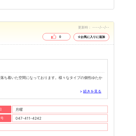
----/--/--
更新時：
0
☆お気に入りに追加
る落ち着いた空間になっております。様々なタイプの個性ゆたか
>
続きを見る
日
月曜
番号
047-411-4242