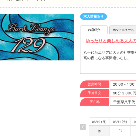
求人情報あり
お店紹介
ホットニュース
ゆったりと楽しめる大人の社交場
八千代台エリアに大人の社交場
高の夜になる事間違いなし。
営業時間
20:00～1:00
予算目安
90分 3,000
所在地
千葉県八千代市
08/10 (月)
08/11 (火)
0
〇
休