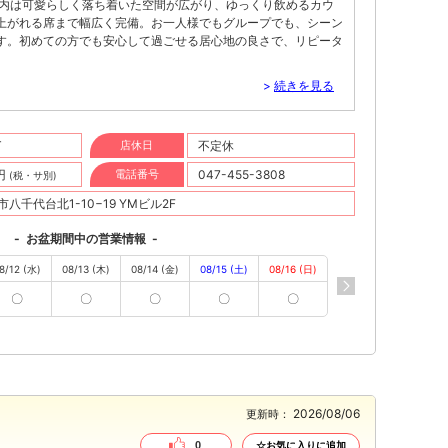
上がれる席まで幅広く完備。お一人様でもグループでも、シーン
す。初めての方でも安心して過ごせる居心地の良さで、リピータ
>
続きを見る
T
店休日
不定休
0円
電話番号
047-455-3808
(税・サ別)
八千代台北1-10−19 YMビル2F
-
お盆期間中の営業情報
-
8/12 (水)
08/13 (木)
08/14 (金)
08/15 (土)
08/16 (日)
〇
〇
〇
〇
〇
2026/08/06
更新時：
0
☆お気に入りに追加