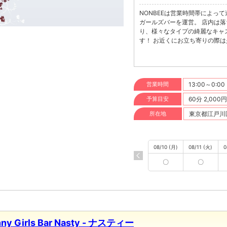
NONBEEは営業時間帯によって
ガールズバーを運営。 店内は
り、様々なタイプの綺麗なキャ
す！ お近くにお立ち寄りの際
営業時間
13:00～0:00
予算目安
60分 2,000
所在地
東京都江戸川区
08/10 (月)
08/11 (火)
0
〇
〇
ny Girls Bar Nasty - ナスティー