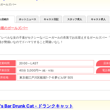
のガールズバー
お店紹介
ホットニュース
キャスト日記
スタッフ求人
キャスト求人
船堀のガールズバー
イレベルな女の子達がセクシーなバニーガールの衣装でお出迎えするガールズバー
達が勢揃いなのでドハマリすること間違いなし！
営業時間
20:00～LAST
店休
予算目安
40分 3,000円〜
電話
(税・サ別)
所在地
東京都江戸川区船堀1-7-6 夢ビル5F 505
l's Bar Drunk Cat - ドランクキャット