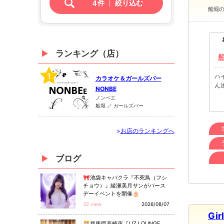
4
件
絞り込む
船堀
ランキング（店）
1
ハ
カラオケ＆ガールズバー
ん
NONBE
ノンベエ
船堀 ／ ガールズバー
>
お店のランキングへ
ブログ
🎀池袋キャバクラ『不死鳥（フシ
チョウ）』綾瀬美月サンがバース
デーイベントを開催🎂
32 view
2026/08/07
Gir
🎊群馬県高崎市『LIZ LOUNGE