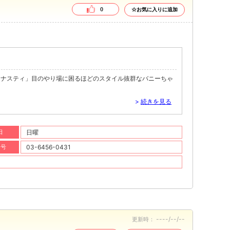
0
☆お気に入りに追加
「ナスティ」目のやり場に困るほどのスタイル抜群なバニーちゃ
>
続きを見る
日
日曜
番号
03-6456-0431
----/--/--
更新時：