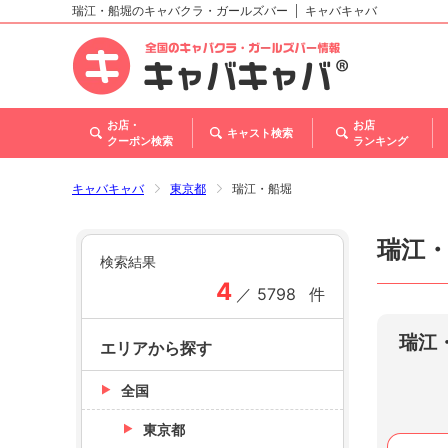
瑞江・船堀のキャバクラ・ガールズバー
キャバキャバ
北海道
東北
関東
甲信越・北陸
東海
関西
中国
四国
九州・沖縄
トップ
お店・
お店
キャスト検索
クーポン検索
ランキング
キャバキャバ
東京都
瑞江・船堀
瑞江
検索結果
4
／
5798
件
瑞江
エリアから探す
全国
東京都