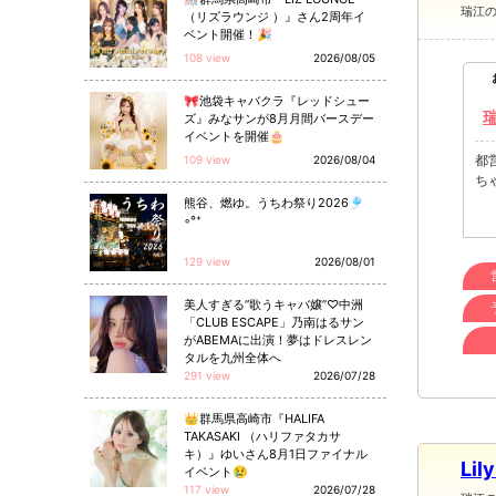
瑞江
（リズラウンジ ）』さん2周年イ
ベント開催！🎉
108 view
2026/08/05
🎀池袋キャバクラ『レッドシュー
ズ』みなサンが8月月間バースデー
イベントを開催🎂
都
109 view
2026/08/04
ち
熊谷、燃ゆ。うちわ祭り2026🎐
◦°⁺
129 view
2026/08/01
美人すぎる“歌うキャバ嬢”♡中洲
「CLUB ESCAPE」乃南はるサン
がABEMAに出演！夢はドレスレン
タルを九州全体へ
291 view
2026/07/28
👑群馬県高崎市『HALIFA
TAKASAKI （ハリファタカサ
キ）』ゆいさん8月1日ファイナル
Lil
イベント😢
117 view
2026/07/28