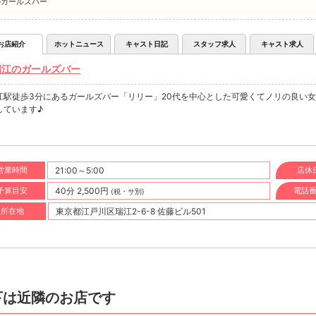
のガールズバー
お店紹介
ホットニュース
キャスト日記
スタッフ求人
キャスト求人
瑞江のガールズバー
江駅徒歩3分にあるガールズバー「リリー」20代を中心とした可愛くてノリの良い
しています♪
営業時間
21:00～5:00
店休
予算目安
40分 2,500円
電話
(税・サ別)
所在地
東京都江戸川区瑞江2-6-8 佐藤ビル501
下は近隣のお店です