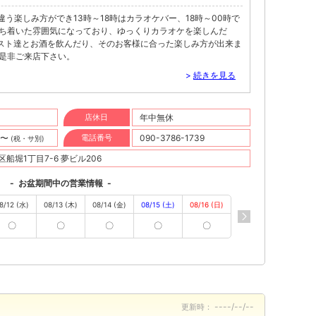
違う楽しみ方ができ13時～18時はカラオケバー、18時～00時で
落ち着いた雰囲気になっており、ゆっくりカラオケを楽しんだ
スト達とお酒を飲んだり、そのお客様に合った楽しみ方が出来ま
は是非ご来店下さい。
>
続きを見る
店休日
年中無休
円〜
電話番号
090-3786-1739
(税・サ別)
船堀1丁目7-6 夢ビル206
-
お盆期間中の営業情報
-
8/12 (水)
08/13 (木)
08/14 (金)
08/15 (土)
08/16 (日)
〇
〇
〇
〇
〇
----/--/--
更新時：