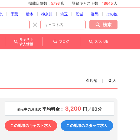
掲載店舗数：
5798
店
登録キャスト数：
18645
人
京
千葉
栃木
神奈川
埼玉
茨城
群馬
その他
検索
キャスト
ブログ
スマホ版
求人情報
4
0
店舗
｜
人
3,200
平均料金：
円／60分
表示中のお店の
この地域のキャスト求人
この地域のスタッフ求人