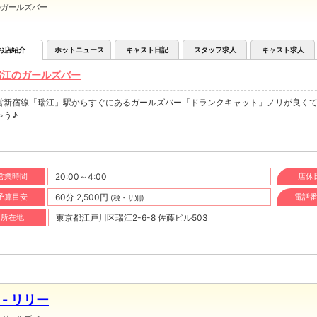
のガールズバー
お店紹介
ホットニュース
キャスト日記
スタッフ求人
キャスト求人
瑞江のガールズバー
営新宿線「瑞江」駅からすぐにあるガールズバー「ドランクキャット」ノリが良く
ゃう♪
営業時間
20:00～4:00
店休
予算目安
60分 2,500円
電話
(税・サ別)
所在地
東京都江戸川区瑞江2-6-8 佐藤ビル503
y - リリー