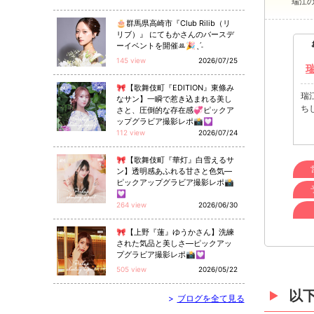
瑞江
🎂群馬県高崎市『Club Rilib（リ
リブ）』 にてもかさんのバースデ
ーイベントを開催ꔛ🎉ˎˊ˗
145 view
2026/07/25
🎀【歌舞伎町『EDITION』東條み
瑞
なサン】一瞬で惹き込まれる美し
ち
さと、圧倒的な存在感💞ピックア
ップグラビア撮影レポ📸💟
112 view
2026/07/24
🎀【歌舞伎町『華灯』白雪えるサ
ン】透明感あふれる甘さと色気—
ピックアップグラビア撮影レポ📸
💟
264 view
2026/06/30
🎀【上野『蓮』ゆうかさん】洗練
された気品と美しさ—ピックアッ
プグラビア撮影レポ📸💟
505 view
2026/05/22
以
>
ブログを全て見る