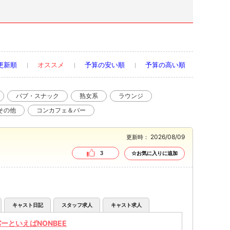
更新順
オススメ
予算の安い順
予算の高い順
パブ・スナック
熟女系
ラウンジ
その他
コンカフェ＆バー
2026/08/09
更新時：
3
☆お気に入りに追加
キャスト日記
スタッフ求人
キャスト求人
ーといえばNONBEE