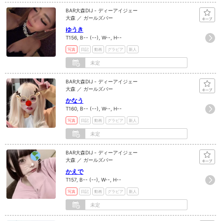
BAR大森DIJ - ディーアイジェー
大森 ／ ガールズバー
ゆうき
T156, B-- (--), W--, H--
写真
日記
動画
グラビア
新人
未定
BAR大森DIJ - ディーアイジェー
大森 ／ ガールズバー
かなう
T160, B-- (--), W--, H--
写真
日記
動画
グラビア
新人
未定
BAR大森DIJ - ディーアイジェー
大森 ／ ガールズバー
かえで
T157, B-- (--), W--, H--
写真
日記
動画
グラビア
新人
未定