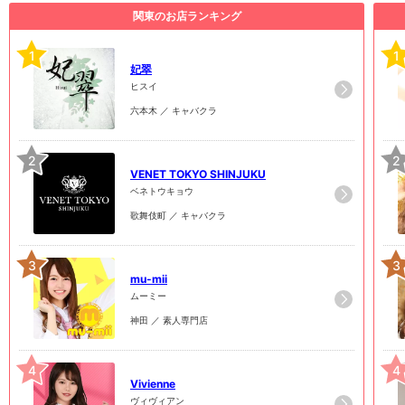
関東のお店ランキング
1
1
妃翠
ヒスイ
六本木 ／ キャバクラ
2
2
VENET TOKYO SHINJUKU
ベネトウキョウ
歌舞伎町 ／ キャバクラ
3
3
mu-mii
ムーミー
神田 ／ 素人専門店
4
4
Vivienne
ヴィヴィアン