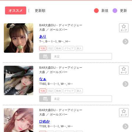
新規
更新
オススメ
更新順
BAR大森DIJ - ディーアイジェー
大森 ／ ガールズバー
あり
T--, B-- (--), W--, H--
写真
日記
動画
グラビア
新人
未定
BAR大森DIJ - ディーアイジェー
大森 ／ ガールズバー
なぁ
T160, B-- (--), W--, H--
写真
日記
動画
グラビア
新人
未定
BAR大森DIJ - ディーアイジェー
大森 ／ ガールズバー
ひめか
T159, B-- (--), W--, H--