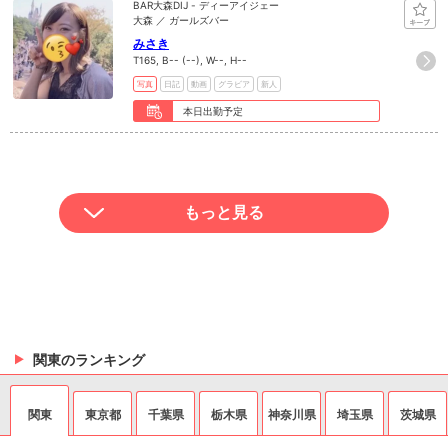
BAR大森DIJ - ディーアイジェー
大森 ／ ガールズバー
みさき
T165, B-- (--), W--, H--
写真
日記
動画
グラビア
新人
本日出勤予定
もっと見る
関東のランキング
関東
東京都
千葉県
栃木県
神奈川県
埼玉県
茨城県