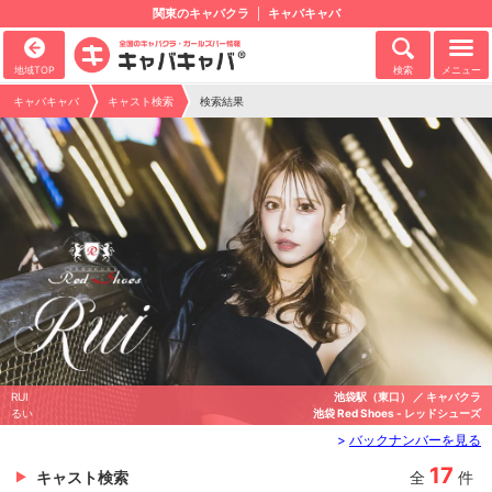
関東のキャバクラ
キャバキャバ
地域TOP
検索
メニュー
キャバキャバ
キャスト検索
検索結果
RUI
池袋駅（東口） ／ キャバクラ
るい
池袋 Red Shoes - レッドシューズ
>
バックナンバーを見る
17
キャスト検索
全
件