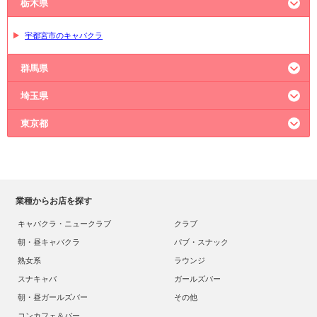
栃木県
宇都宮市のキャバクラ
群馬県
埼玉県
高崎市のキャバクラ
太田市のキャバクラ
東京都
大宮のキャバクラ
熊谷市のキャバクラ
川越市のキャバクラ
新宿のキャバクラ
六本木のキャバクラ
上野のキャバクラ
池袋のキャバクラ
業種からお店を探す
神田のキャバクラ
キャバクラ・ニュークラブ
クラブ
朝・昼キャバクラ
パブ・スナック
熟女系
ラウンジ
スナキャバ
ガールズバー
朝・昼ガールズバー
その他
コンカフェ＆バー