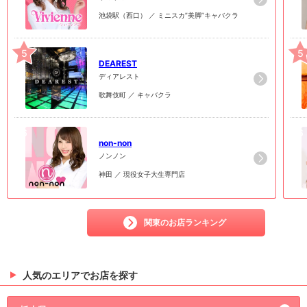
池袋駅（西口） ／ ミニスカ”美脚”キャバクラ
5
5
DEAREST
ディアレスト
歌舞伎町 ／ キャバクラ
6
6
non-non
ノンノン
神田 ／ 現役女子大生専門店
関東のお店ランキング
人気のエリアでお店を探す