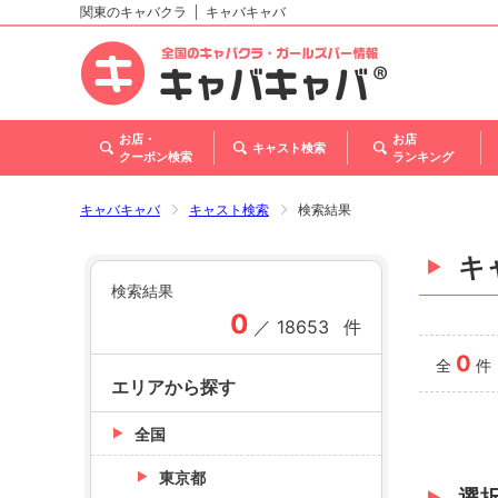
関東のキャバクラ
キャバキャバ
北海道
東北
関東
甲信越・北陸
東海
関西
中国
四国
九州・沖縄
トップ
お店・
お店
キャスト検索
クーポン検索
ランキング
キャバキャバ
キャスト検索
検索結果
キ
検索結果
0
／
18653
件
0
全
件
エリアから探す
全国
東京都