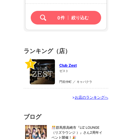
0
件
絞り込む
ランキング（店）
1
Club Zest
ゼスト
門前仲町 ／ キャバクラ
>
お店のランキングへ
ブログ
🎊群馬県高崎市『LIZ LOUNGE
（リズラウンジ ）』さん2周年イ
ベント開催！🎉