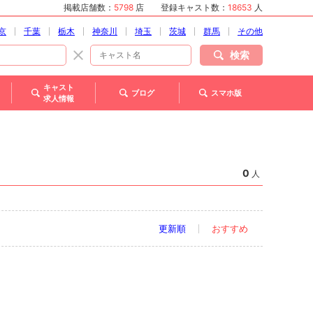
掲載店舗数：
5798
店
登録キャスト数：
18653
人
京
千葉
栃木
神奈川
埼玉
茨城
群馬
その他
検索
キャスト
ブログ
スマホ版
求人情報
0
人
更新順
おすすめ