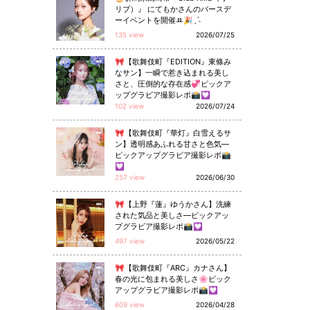
リブ）』 にてもかさんのバースデ
ーイベントを開催ꔛ🎉ˎˊ˗
135 view
2026/07/25
🎀【歌舞伎町『EDITION』東條み
なサン】一瞬で惹き込まれる美し
さと、圧倒的な存在感💞ピックア
ップグラビア撮影レポ📸💟
102 view
2026/07/24
🎀【歌舞伎町『華灯』白雪えるサ
ン】透明感あふれる甘さと色気—
ピックアップグラビア撮影レポ📸
💟
257 view
2026/06/30
🎀【上野『蓮』ゆうかさん】洗練
された気品と美しさ—ピックアッ
プグラビア撮影レポ📸💟
497 view
2026/05/22
🎀【歌舞伎町『ARC』カナさん】
春の光に包まれる美しさ🌸ピック
アップグラビア撮影レポ📸💟
609 view
2026/04/28