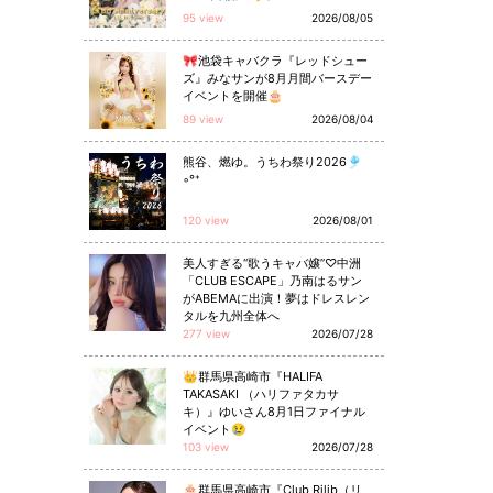
95 view
2026/08/05
🎀池袋キャバクラ『レッドシュー
ズ』みなサンが8月月間バースデー
イベントを開催🎂
89 view
2026/08/04
熊谷、燃ゆ。うちわ祭り2026🎐
◦°⁺
120 view
2026/08/01
美人すぎる“歌うキャバ嬢”♡中洲
「CLUB ESCAPE」乃南はるサン
がABEMAに出演！夢はドレスレン
タルを九州全体へ
277 view
2026/07/28
👑群馬県高崎市『HALIFA
TAKASAKI （ハリファタカサ
キ）』ゆいさん8月1日ファイナル
イベント😢
103 view
2026/07/28
🎂群馬県高崎市『Club Rilib（リ