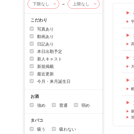
～
こだわり
写真あり
動画あり
日記あり
本日出勤予定
新人キャスト
新規掲載
最近更新
今月・来月誕生日
お酒
強め
普通
弱め
タバコ
吸う
吸わない