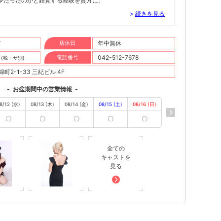
夢だったのかと錯覚する経験を貴方に。
>
続きを見る
T
店休日
年中無休
円
電話番号
042-512-7678
(税・サ別)
2-1-33 三紀ビル 4F
-
お盆期間中の営業情報
-
8/12 (水)
08/13 (木)
08/14 (金)
08/15 (土)
08/16 (日)
〇
〇
〇
〇
〇
全ての
キャストを
見る