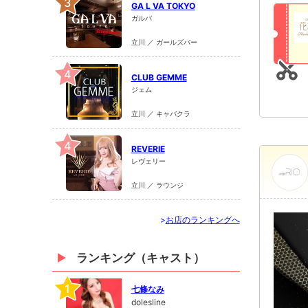
3
GA L VA TOKYO
ガルバ
立川 ／ ガールズバー
4
CLUB GEMME
ジェム
立川 ／ キャバクラ
4
REVERIE
レヴェリー
立川 ／ ラウンジ
>
お店のランキングへ
ランキング（キャスト）
1
七條なみ
dolesline