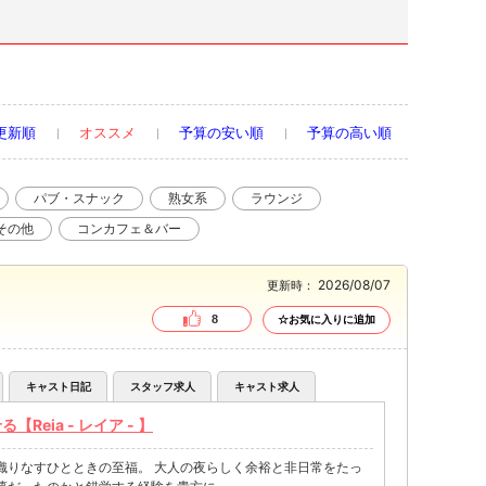
更新順
オススメ
予算の安い順
予算の高い順
パブ・スナック
熟女系
ラウンジ
その他
コンカフェ＆バー
2026/08/07
更新時：
8
☆お気に入りに追加
キャスト日記
スタッフ求人
キャスト求人
eia - レイア - 】
織りなすひとときの至福。 大人の夜らしく余裕と非日常をたっ