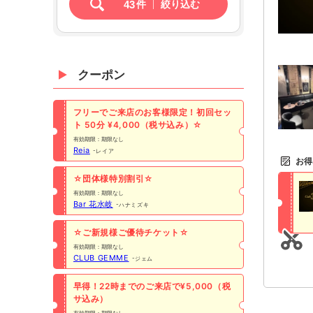
43
件
絞り込む
クーポン
フリーでご来店のお客様限定！初回セッ
ト 50分 ¥4,000（税サ込み）☆
有効期限：期限なし
Reia
レイア
お得
☆団体様特別割引☆
有効期限：期限なし
Bar 花水岐
ハナミズキ
☆ご新規様ご優待チケット☆
有効期限：期限なし
CLUB GEMME
ジェム
早得！22時までのご来店で¥5,000（税
サ込み）