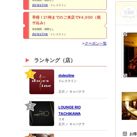
有効期限：期限なし
dolesline
ドレスライン
早得！21時までのご来店で¥4,000（税
サ込み）
有効期限：期限なし
dolesline
ドレスライン
>
クーポン一覧
ランキング（店）
1
dolesline
ドレスライン
立川 ／ キャバクラ
2
LOUNGE RIO
TACHIKAWA
リオ
立川 ／ キャバクラ
お得