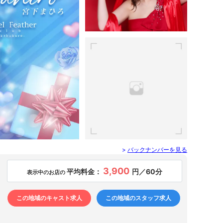
池袋駅（西口） ／ キャバクラ
不死鳥 - フシチョウ
愛咲みらい（27）
>
バックナンバーを見る
3,900
平均料金：
円／60分
表示中のお店の
この地域のキャスト求人
この地域のスタッフ求人