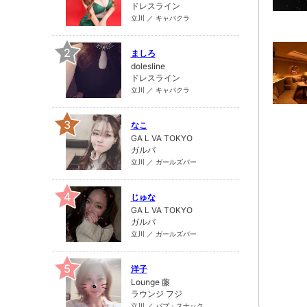
ドレスライン
立川 ／ キャバクラ
2
ましろ
dolesline
ドレスライン
立川 ／ キャバクラ
3
なこ
GA L VA TOKYO
ガルバ
立川 ／ ガールズバー
4
じゅな
GA L VA TOKYO
ガルバ
立川 ／ ガールズバー
5
洋子
Lounge 藤
ラウンジ フジ
立川 ／ パブ・スナック