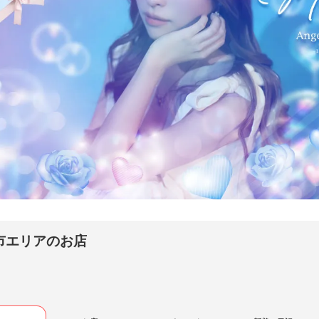
l Feather - エンジェルフェザー（池袋駅（東口） ／ キャバクラ）
ひろ- MAHIRO MIYASHITA
市エリアのお店