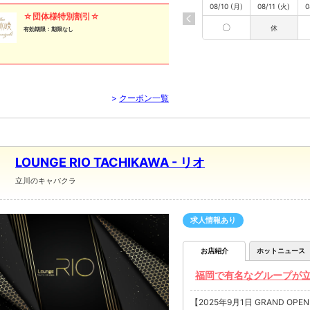
08/10 (月)
08/11 (火)
0
☆団体様特別割引☆
〇
休
有効期限：期限なし
>
クーポン一覧
LOUNGE RIO TACHIKAWA - リオ
立川のキャバクラ
求人情報あり
お店紹介
ホットニュース
福岡で有名なグループが立川に進
【2025年9月1日 GRAND 