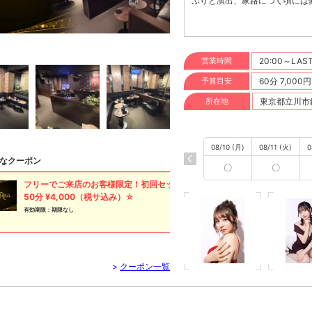
ぷりと演出、家路につく頃には
営業時間
20:00～LAS
予算目安
60分 7,000
所在地
東京都立川市錦町
08/10 (月)
08/11 (火)
0
なクーポン
〇
〇
フリーでご来店のお客様限定！初回セット
50分 ¥4,000（税サ込み）☆
有効期限：期限なし
>
クーポン一覧