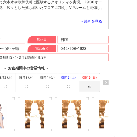
で六本木や歌舞伎町に匹敵するクオリティを実現。 19:30オー
。 広々とした落ち着いたフロアに加え、VIPルームも完備し、
>
続きを見る
T
店休日
日曜
円〜
電話番号
042-506-1923
(税・サ別)
崎町3-4-3 TE柴崎ビル3F
-
お盆期間中の営業情報
-
8/12 (水)
08/13 (木)
08/14 (金)
08/15 (土)
08/16 (日)
〇
〇
〇
〇
休