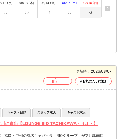
8/12 (水)
08/13 (木)
08/14 (金)
08/15 (土)
08/16 (日)
〇
〇
〇
〇
休
2026/08/07
更新時：
0
☆お気に入りに追加
キャスト日記
スタッフ求人
キャスト求人
出【LOUNGE RIO TACHIKAWA - リオ - 】
OPEN】 福岡・中州の有名キャバクラ「RIOグループ」が立川駅南口