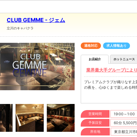
CLUB GEMME - ジェム
立川のキャバクラ
適格対応
求人情報あり
お店紹介
ホットニュース
業界最大手グループにより
プレミアムクラブが織りなす上
の夜を、心ゆくまで楽しめる時
営業時間
19:00～1:00
予算目安
60分 5,500
所在地
東京都立川市曙町