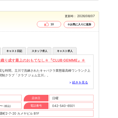
2026/08/07
更新時：
10
☆お気に入りに追加
キャスト日記
スタッフ求人
キャスト求人
織り成す最上のおもてなし☆『CLUB GEMME』☆
質な時間。立川で洗練されたキャバクラ業態最高峰ワンランク上
間制クラブ「クラブ ジェム立川」。
>
続きを見る
店休日
日曜
円〜
電話番号
042-540-6501
(税込)
2-7-20 カメヤビル B1F