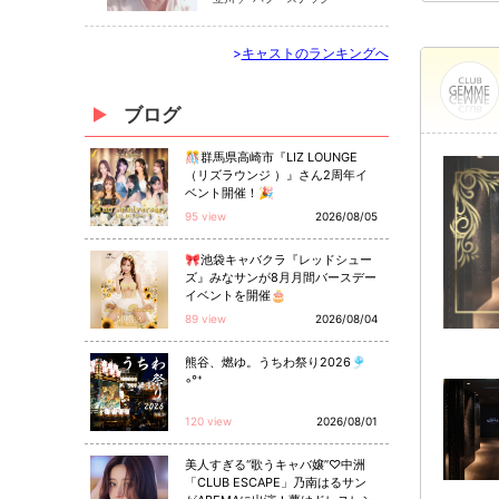
>
キャストのランキングへ
ブログ
🎊群馬県高崎市『LIZ LOUNGE
（リズラウンジ ）』さん2周年イ
ベント開催！🎉
95 view
2026/08/05
🎀池袋キャバクラ『レッドシュー
ズ』みなサンが8月月間バースデー
イベントを開催🎂
89 view
2026/08/04
熊谷、燃ゆ。うちわ祭り2026🎐
◦°⁺
120 view
2026/08/01
美人すぎる“歌うキャバ嬢”♡中洲
「CLUB ESCAPE」乃南はるサン