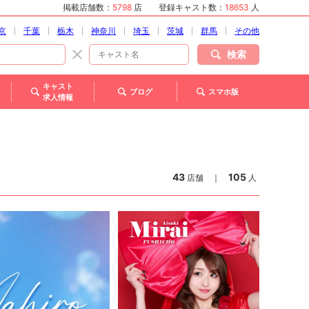
掲載店舗数：
5798
店
登録キャスト数：
18653
人
京
千葉
栃木
神奈川
埼玉
茨城
群馬
その他
検索
キャスト
ブログ
スマホ版
求人情報
43
105
店舗
｜
人