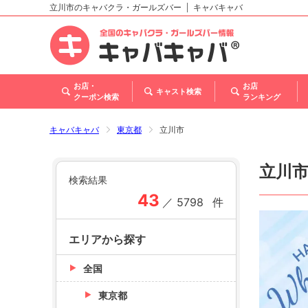
立川市のキャバクラ・ガールズバー
キャバキャバ
北海道
東北
関東
甲信越・北陸
東海
関西
中国
四国
九州・沖縄
トップ
お店・
お店
キャスト検索
クーポン検索
ランキング
キャバキャバ
東京都
立川市
立川
検索結果
43
／
5798
件
エリアから探す
全国
東京都