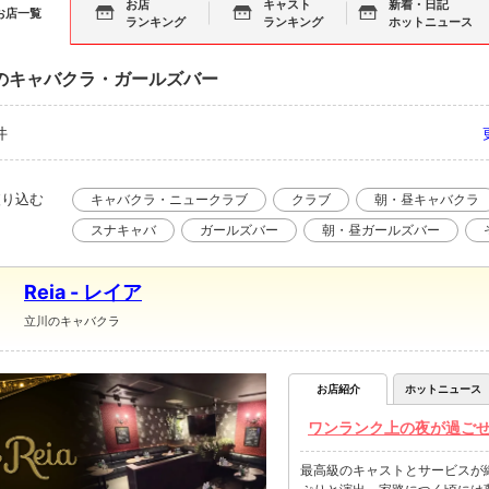
お店
キャスト
新着・日記
お店一覧
ランキング
ランキング
ホットニュース
のキャバクラ・ガールズバー
件
絞り込む
キャバクラ・ニュークラブ
クラブ
朝・昼キャバクラ
スナキャバ
ガールズバー
朝・昼ガールズバー
Reia - レイア
立川のキャバクラ
お店紹介
ホットニュース
ワンランク上の夜が過ごせる【R
最高級のキャストとサービスが