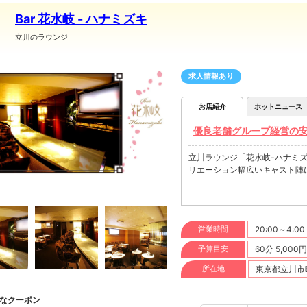
Bar 花水岐 - ハナミズキ
立川のラウンジ
求人情報あり
お店紹介
ホットニュース
優良老舗グループ経営の安
立川ラウンジ「花水岐-ハナミズ
リエーション幅広いキャスト陣
営業時間
20:00～4:00
予算目安
60分 5,000
所在地
東京都立川市曙
なクーポン