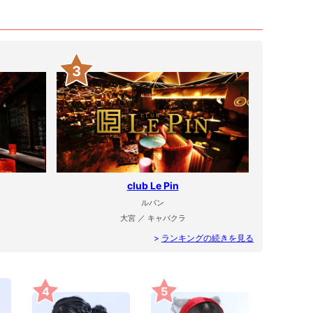
3
club Le Pin
ルパン
大宮 ／ キャバクラ
>
ランキングの続きを見る
4
5