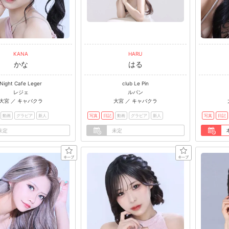
KANA
HARU
かな
はる
Night Cafe Leger
club Le Pin
レジェ
ルパン
大宮 ／ キャバクラ
大宮 ／ キャバクラ
動画
グラビア
新人
写真
日記
動画
グラビア
新人
写真
日記
未定
未定