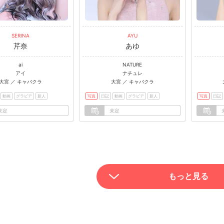
SERINA
AYU
芹奈
あゆ
ai
NATURE
アイ
ナチュレ
大宮 ／ キャバクラ
大宮 ／ キャバクラ
動画
グラビア
新人
写真
日記
動画
グラビア
新人
写真
日記
未定
未定
もっと見る