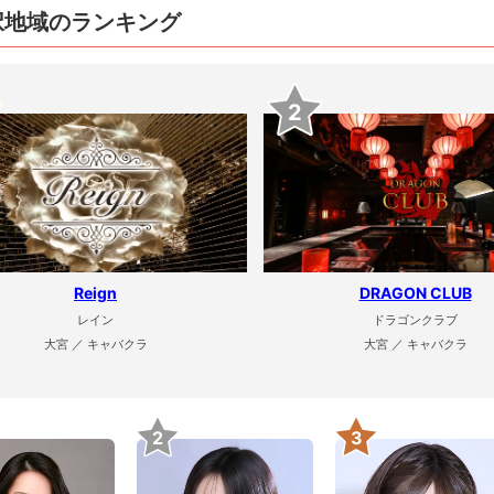
択地域のランキング
2
Reign
DRAGON CLUB
レイン
ドラゴンクラブ
大宮 ／ キャバクラ
大宮 ／ キャバクラ
2
3