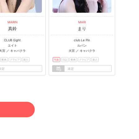
MARIN
MARI
真鈴
まり
CLUB Eight
club Le Pin
エイト
ルパン
大宮 ／ キャバクラ
大宮 ／ キャバクラ
動画
グラビア
新人
写真
日記
動画
グラビア
新人
未定
未定