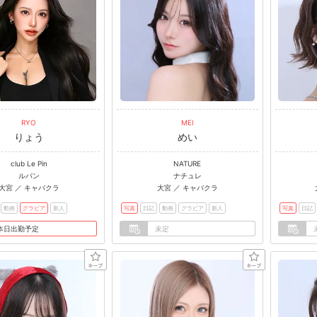
RYO
MEI
りょう
めい
club Le Pin
NATURE
ルパン
ナチュレ
大宮 ／ キャバクラ
大宮 ／ キャバクラ
動画
グラビア
新人
写真
日記
動画
グラビア
新人
写真
日記
本日出勤予定
未定