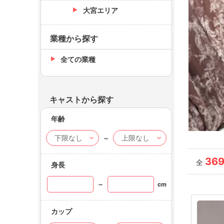
大宮エリア
業種から探す
全ての業種
キャストから探す
年齢
～
CLUB
もえ（
36
全
身長
～
cm
カップ