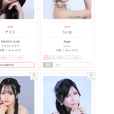
AIMI
UIKA
アイミ
ういか
DRAGON CLUB
Reign
ドラゴンクラブ
レイン
大宮 ／ キャバクラ
大宮 ／ キャバクラ
動画
グラビア
新人
写真
日記
動画
グラビア
新人
本日出勤予定
未定