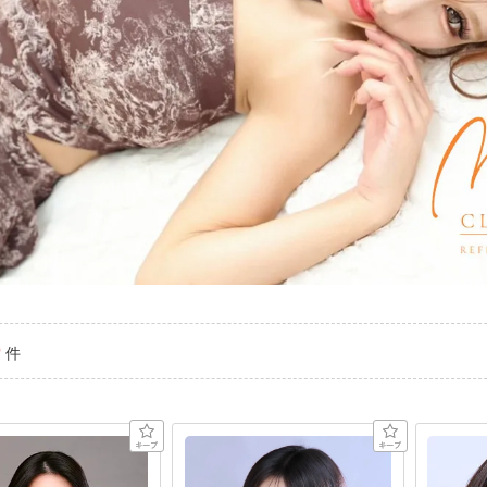
 EMU - クラブ エム（熊谷 ／ キャバクラ）
31）- MOE
9
件