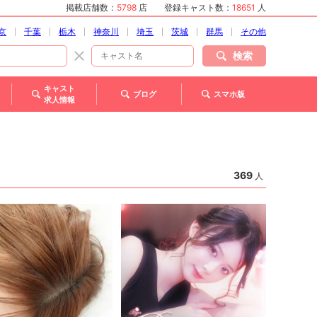
掲載店舗数：
5798
店
登録キャスト数：
18651
人
京
千葉
栃木
神奈川
埼玉
茨城
群馬
その他
検索
キャスト
ブログ
スマホ版
求人情報
369
人