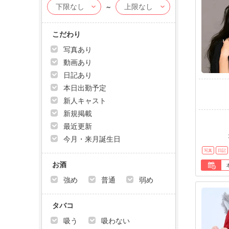
～
こだわり
写真あり
動画あり
日記あり
本日出勤予定
新人キャスト
新規掲載
最近更新
今月・来月誕生日
写真
日記
お酒
強め
普通
弱め
タバコ
吸う
吸わない