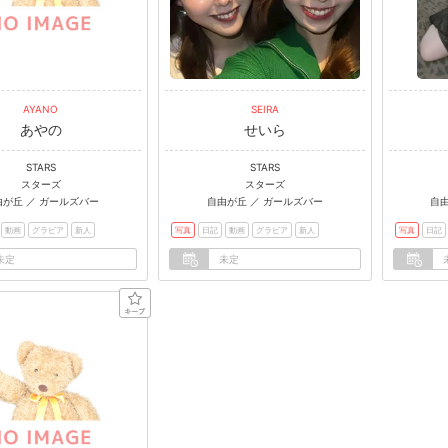
AYANO
SEIRA
あやの
せいら
STARS
STARS
スターズ
スターズ
由が丘 ／ ガールズバー
自由が丘 ／ ガールズバー
自
動画
グラビア
新人
写真
日記
動画
グラビア
新人
写真
日記
未定
未定