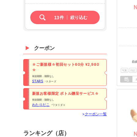
13
件
絞り込む
クーポン
自
☆ご新規様☆初回セット60分 ¥2,980
☆
写真
日記
有効期限：期限なし
STARS
スターズ
新規お客様限定 ボトル贈呈サービス☆
有効期限：期限なし
わたりだこ
ワタリダコ
>
クーポン一覧
ランキング（店）