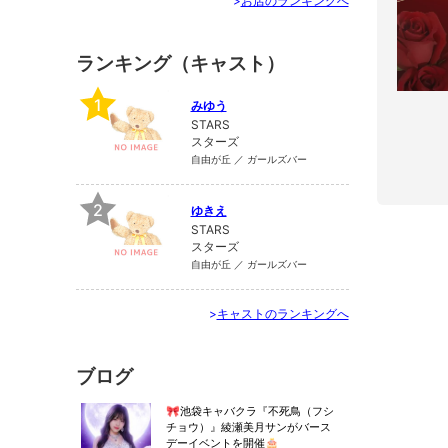
>
お店のランキングへ
ランキング（キャスト）
1
みゆう
STARS
スターズ
自由が丘 ／ ガールズバー
2
ゆきえ
STARS
スターズ
自由が丘 ／ ガールズバー
>
キャストのランキングへ
ブログ
🎀池袋キャバクラ『不死鳥（フシ
チョウ）』綾瀬美月サンがバース
デーイベントを開催🎂