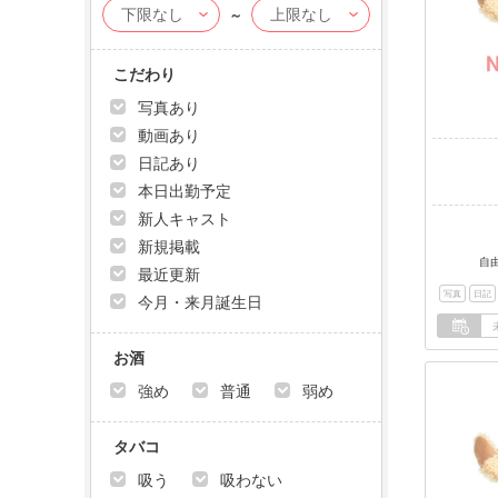
～
こだわり
写真あり
動画あり
日記あり
本日出勤予定
新人キャスト
新規掲載
自
最近更新
写真
日記
今月・来月誕生日
お酒
強め
普通
弱め
タバコ
吸う
吸わない