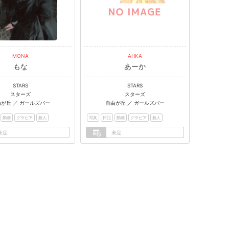
MONA
AHKA
もな
あーか
STARS
STARS
スターズ
スターズ
由が丘 ／ ガールズバー
自由が丘 ／ ガールズバー
動画
グラビア
新人
写真
日記
動画
グラビア
新人
未定
未定