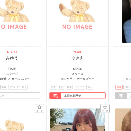
MIYUU
YUKIE
みゆう
ゆきえ
STARS
STARS
スターズ
スターズ
由が丘 ／ ガールズバー
自由が丘 ／ ガールズバー
自
動画
グラビア
新人
写真
日記
動画
グラビア
新人
写真
日記
未定
本日出勤予定