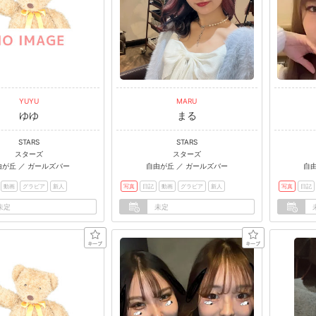
YUYU
MARU
ゆゆ
まる
STARS
STARS
スターズ
スターズ
由が丘 ／ ガールズバー
自由が丘 ／ ガールズバー
自
動画
グラビア
新人
写真
日記
動画
グラビア
新人
写真
日記
未定
未定