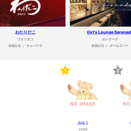
わたりだこ
Girl's Lounge Serena
ワタリダコ
セレナーデ
自由が丘 ／ キャバクラ
自由が丘 ／ ガールズバー
1
2
みゆう
STARS