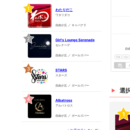
1
わたりだこ
ワタリダコ
自由が丘 ／ キャバクラ
2
Girl's Lounge Serenade
セレナーデ
自
自由が丘 ／ ガールズバー
写真
日記
3
STARS
スターズ
自由が丘 ／ ガールズバー
選
4
Albatross
アルバトロス
1
自由が丘 ／ ガールズバー