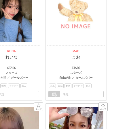
REINA
MAO
れいな
まお
STARS
STARS
スターズ
スターズ
由が丘 ／ ガールズバー
自由が丘 ／ ガールズバー
動画
グラビア
新人
写真
日記
動画
グラビア
新人
未定
未定