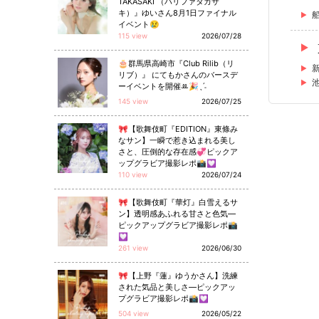
TAKASAKI （ハリファタカサ
キ）』ゆいさん8月1日ファイナル
イベント😢
115 view
2026/07/28
🎂群馬県高崎市『Club Rilib（リ
リブ）』 にてもかさんのバースデ
ーイベントを開催ꔛ🎉ˎˊ˗
145 view
2026/07/25
🎀【歌舞伎町『EDITION』東條み
なサン】一瞬で惹き込まれる美し
さと、圧倒的な存在感💞ピックア
ップグラビア撮影レポ📸💟
110 view
2026/07/24
🎀【歌舞伎町『華灯』白雪えるサ
ン】透明感あふれる甘さと色気—
ピックアップグラビア撮影レポ📸
💟
261 view
2026/06/30
🎀【上野『蓮』ゆうかさん】洗練
された気品と美しさ—ピックアッ
プグラビア撮影レポ📸💟
504 view
2026/05/22