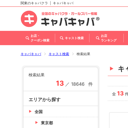
関東のキャバクラ
キャバキャバ
北海道
東北
関東
甲信越・北陸
東海
関西
中国
四国
九州・沖縄
トップ
お店・
お店
キャスト検索
クーポン検索
ランキング
キャバキャバ
キャスト検索
検索結果
キ
検索結果
13
／
18646
件
13
全
エリアから探す
全国
東京都