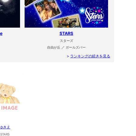
de
STARS
スターズ
自由が丘 ／ ガールズバー
>
ランキングの続きを見る
ゆきえ
STARS