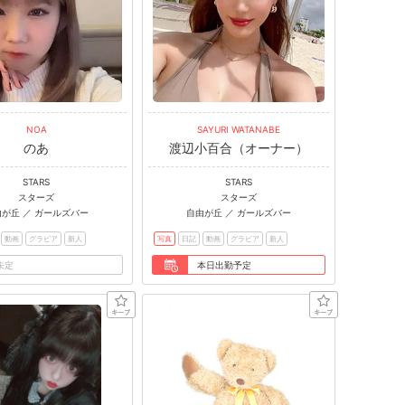
NOA
SAYURI WATANABE
のあ
渡辺小百合（オーナー）
STARS
STARS
スターズ
スターズ
由が丘 ／ ガールズバー
自由が丘 ／ ガールズバー
動画
グラビア
新人
写真
日記
動画
グラビア
新人
未定
本日出勤予定