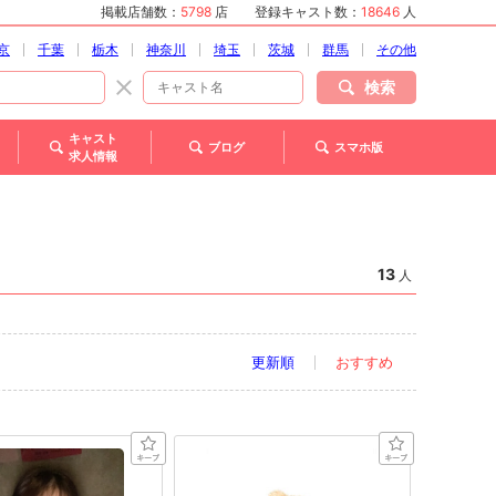
掲載店舗数：
5798
店
登録キャスト数：
18646
人
京
千葉
栃木
神奈川
埼玉
茨城
群馬
その他
検索
キャスト
ブログ
スマホ版
求人情報
13
人
更新順
おすすめ