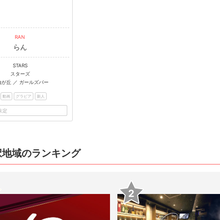
RAN
らん
STARS
スターズ
由が丘 ／ ガールズバー
動画
グラビア
新人
未定
択地域のランキング
2