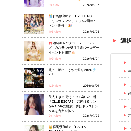
29 view
2026/08/07
🎊群馬県高崎市『LIZ LOUNGE
（リズラウンジ ）』さん2周年イ
ベント開催！🎉
105 view
2026/08/05
選
🎀池袋キャバクラ『レッドシュー
ズ』みなサンが8月月間バースデー
イベントを開催🎂
105 view
2026/08/04
熊谷、燃ゆ。うちわ祭り2026🎐
◦°⁺
129 view
2026/08/01
美人すぎる“歌うキャバ嬢”♡中洲
「CLUB ESCAPE」乃南はるサン
がABEMAに出演！夢はドレスレン
タルを九州全体へ
291 view
2026/07/28
👑群馬県高崎市『HALIFA