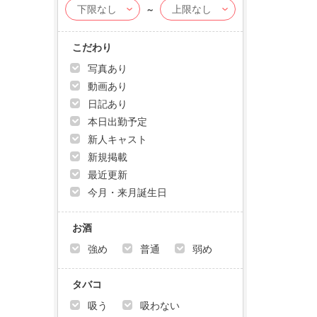
～
こだわり
写真あり
動画あり
日記あり
本日出勤予定
新人キャスト
新規掲載
最近更新
今月・来月誕生日
お酒
強め
普通
弱め
タバコ
吸う
吸わない