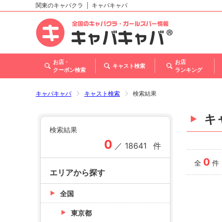
関東のキャバクラ
キャバキャバ
北海道
東北
関東
甲信越・北陸
東海
関西
中国
四国
九州・沖縄
トップ
お店・
お店
キャスト検索
クーポン検索
ランキング
キャバキャバ
キャスト検索
検索結果
キ
検索結果
0
／
18641
件
0
全
件
エリアから探す
全国
東京都