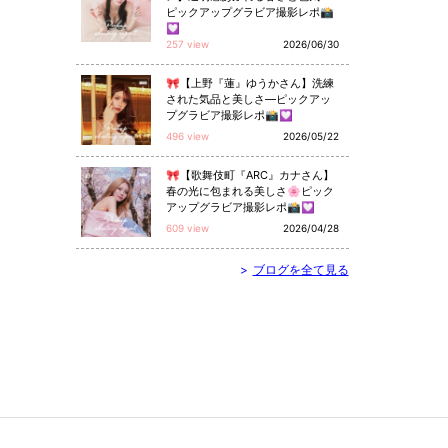
ピックアップグラビア撮影レポ📸
💟
257 view
2026/06/30
🎀【上野『蓮』ゆうかさん】洗練
された気品と美しさ—ピックアッ
プグラビア撮影レポ📸💟
496 view
2026/05/22
🎀【歌舞伎町『ARC』カナさん】
春の光に包まれる美しさ🌸ピック
アップグラビア撮影レポ📸💟
609 view
2026/04/28
>
ブログを全て見る