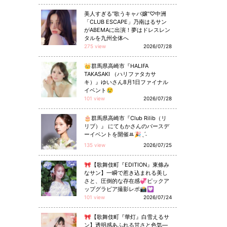
美人すぎる“歌うキャバ嬢”♡中洲
「CLUB ESCAPE」乃南はるサン
がABEMAに出演！夢はドレスレン
タルを九州全体へ
275 view
2026/07/28
👑群馬県高崎市『HALIFA
TAKASAKI （ハリファタカサ
キ）』ゆいさん8月1日ファイナル
イベント😢
101 view
2026/07/28
🎂群馬県高崎市『Club Rilib（リ
リブ）』 にてもかさんのバースデ
ーイベントを開催ꔛ🎉ˎˊ˗
135 view
2026/07/25
🎀【歌舞伎町『EDITION』東條み
なサン】一瞬で惹き込まれる美し
さと、圧倒的な存在感💞ピックア
ップグラビア撮影レポ📸💟
101 view
2026/07/24
🎀【歌舞伎町『華灯』白雪えるサ
ン】透明感あふれる甘さと色気—