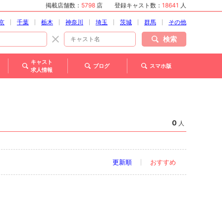
掲載店舗数：
5798
店
登録キャスト数：
18641
人
京
千葉
栃木
神奈川
埼玉
茨城
群馬
その他
検索
キャスト
ブログ
スマホ版
求人情報
0
人
更新順
おすすめ