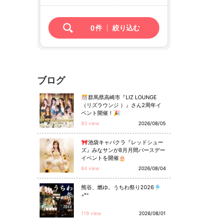
0
件
絞り込む
ブログ
🎊群馬県高崎市『LIZ LOUNGE
（リズラウンジ ）』さん2周年イ
ベント開催！🎉
83 view
2026/08/05
🎀池袋キャバクラ『レッドシュー
ズ』みなサンが8月月間バースデー
イベントを開催🎂
84 view
2026/08/04
熊谷、燃ゆ。うちわ祭り2026🎐
◦°⁺
119 view
2026/08/01