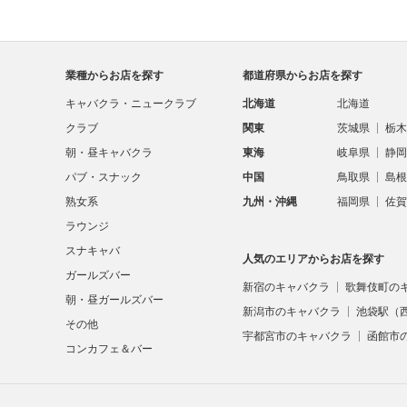
業種からお店を探す
都道府県からお店を探す
キャバクラ・ニュークラブ
北海道
北海道
クラブ
関東
茨城県
栃木
朝・昼キャバクラ
東海
岐阜県
静岡
パブ・スナック
中国
鳥取県
島根
熟女系
九州・沖縄
福岡県
佐賀
ラウンジ
スナキャバ
人気のエリアからお店を探す
ガールズバー
新宿のキャバクラ
歌舞伎町の
朝・昼ガールズバー
新潟市のキャバクラ
池袋駅（
その他
宇都宮市のキャバクラ
函館市
コンカフェ＆バー