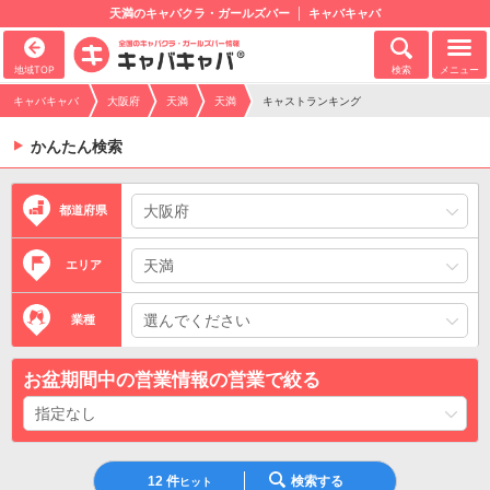
天満のキャバクラ・ガールズバー
キャバキャバ
地域TOP
検索
メニュー
キャバキャバ
大阪府
天満
天満
キャストランキング
かんたん検索
都道府県
エリア
業種
お盆期間中の営業情報の営業で絞る
12
件
検索する
ヒット