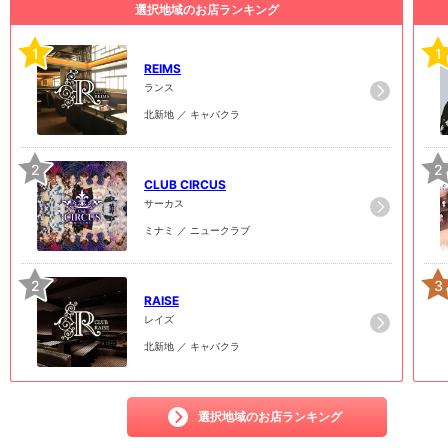
選択地域のお店ランキング
1
1
REIMS
ランス
北新地 ／ キャバクラ
2
2
CLUB CIRCUS
サーカス
ミナミ ／ ニュークラブ
2
3
RAISE
レイズ
北新地 ／ キャバクラ
選択地域のお店ランキング