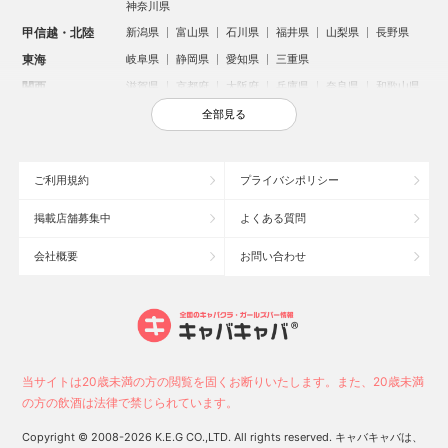
神奈川県
甲信越・北陸
新潟県
富山県
石川県
福井県
山梨県
長野県
東海
岐阜県
静岡県
愛知県
三重県
関西
滋賀県
京都府
大阪府
兵庫県
奈良県
和歌山県
中国
鳥取県
島根県
岡山県
広島県
山口県
全部見る
四国
徳島県
香川県
愛媛県
高知県
九州・沖縄
福岡県
佐賀県
長崎県
熊本県
大分県
宮崎県
ご利用規約
プライバシポリシー
鹿児島県
沖縄県
掲載店舗募集中
よくある質問
人気のエリアからお店を探す
会社概要
お問い合わせ
新宿のキャバクラ
歌舞伎町のキャバクラ
北新地のキャバクラ
池袋のキャバクラ
札幌市のキャバクラ
すすきののキャバクラ
ミナミのキャバクラ
大宮のキャバクラ
六本木のキャバクラ
新潟市のキャバクラ
池袋駅（西口）のキャバクラ
池袋駅（東口）のキャバクラ
高崎市のキャバクラ
福岡市のキャバクラ
当サイトは20歳未満の方の閲覧を固くお断りいたします。また、20歳未満
新潟駅前のキャバクラ
宇都宮市のキャバクラ
中洲のキャバクラ
の方の飲酒は法律で禁じられています。
上野のキャバクラ
函館市のキャバクラ
長野市のキャバクラ
Copyright © 2008-2026 K.E.G CO.,LTD. All rights reserved. キャバキャバは、