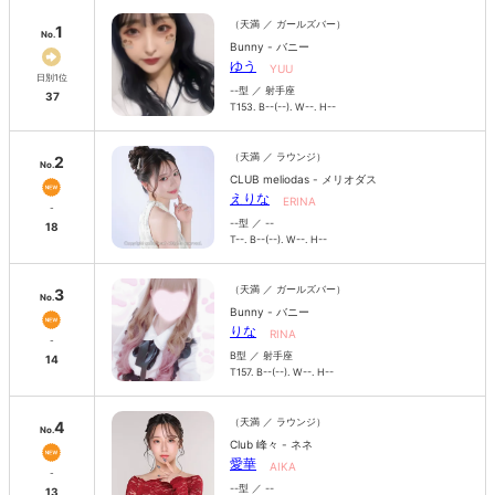
（天満 ／ ガールズバー）
1
No.
Bunny - バニー
ゆう
YUU
日別1位
--型 ／ 射手座
37
T153. B--(--). W--. H--
（天満 ／ ラウンジ）
2
No.
CLUB meliodas - メリオダス
えりな
ERINA
-
--型 ／ --
18
T--. B--(--). W--. H--
（天満 ／ ガールズバー）
3
No.
Bunny - バニー
りな
RINA
-
B型 ／ 射手座
14
T157. B--(--). W--. H--
（天満 ／ ラウンジ）
4
No.
Club 峰々 - ネネ
愛華
AIKA
-
--型 ／ --
13