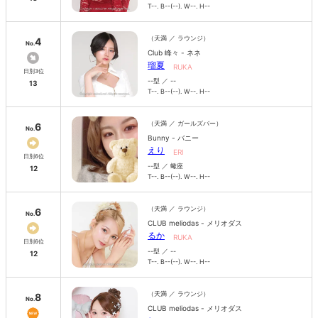
T--. B--(--). W--. H--
（天満 ／ ラウンジ）
4
No.
Club 峰々 - ネネ
瑠夏
RUKA
日別3位
--型 ／ --
13
T--. B--(--). W--. H--
（天満 ／ ガールズバー）
6
No.
Bunny - バニー
えり
ERI
日別6位
--型 ／ 蠍座
12
T--. B--(--). W--. H--
（天満 ／ ラウンジ）
6
No.
CLUB meliodas - メリオダス
るか
RUKA
日別6位
--型 ／ --
12
T--. B--(--). W--. H--
（天満 ／ ラウンジ）
8
No.
CLUB meliodas - メリオダス