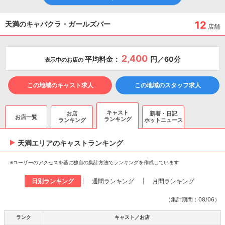
12
天満のキャバクラ・ガールズバー
店舗
2,400
平均料金：
円／60分
表示中のお店の
この地域のキャスト求人
この地域のスタッフ求人
キャスト
お店
新着・日記
お店一覧
ランキング
ランキング
ホットニュース
天満エリアのキャスト
ランキング
※ユーザーのアクセスを基に独自の集計方法でランキングを作成しています
日別ランキング
週間ランキング
月間ランキング
（集計期間：08/06）
ランク
キャスト／お店