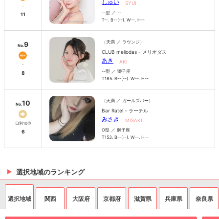
しゅい
SYUI
-
--型 ／ --
11
T--. B--(--). W--. H--
（天満 ／ ラウンジ）
9
No.
CLUB meliodas - メリオダス
あき
AKI
-
--型 ／ 獅子座
8
T165. B--(--). W--. H--
（天満 ／ ガールズバー）
10
No.
Bar Ratel - ラーテル
みさき
MISAKI
日別10位
O型 ／ 獅子座
6
T153. B--(--). W--. H--
選択地域のランキング
選択地域
関西
大阪府
京都府
滋賀県
兵庫県
奈良県