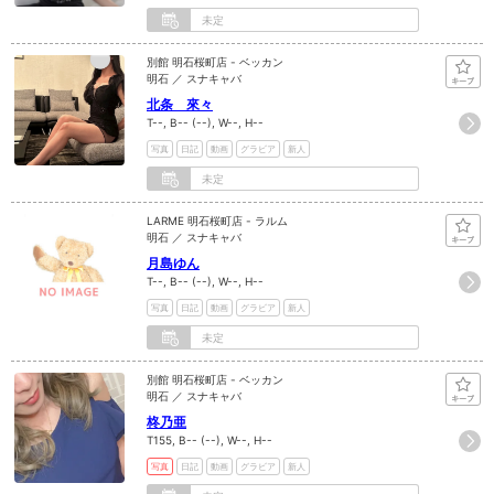
未定
別館 明石桜町店 - ベッカン
明石 ／ スナキャバ
北条 來々
T--, B-- (--), W--, H--
写真
日記
動画
グラビア
新人
未定
LARME 明石桜町店 - ラルム
明石 ／ スナキャバ
月島ゆん
T--, B-- (--), W--, H--
写真
日記
動画
グラビア
新人
未定
別館 明石桜町店 - ベッカン
明石 ／ スナキャバ
柊乃亜
T155, B-- (--), W--, H--
写真
日記
動画
グラビア
新人