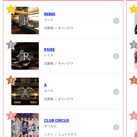
1
1
REIMS
ランス
北新地 ／ キャバクラ
2
2
RAISE
レイズ
北新地 ／ キャバクラ
3
3
A
エース
北新地 ／ キャバクラ
4
4
CLUB CIRCUS
サーカス
ミナミ ／ ニュークラブ