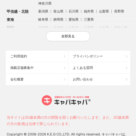
神奈川県
甲信越・北陸
新潟県
富山県
石川県
福井県
山梨県
長野県
東海
岐阜県
静岡県
愛知県
三重県
関西
滋賀県
京都府
大阪府
兵庫県
奈良県
和歌山県
中国
鳥取県
島根県
岡山県
広島県
山口県
全部見る
四国
徳島県
香川県
愛媛県
高知県
九州・沖縄
福岡県
佐賀県
長崎県
熊本県
大分県
宮崎県
ご利用規約
プライバシポリシー
鹿児島県
沖縄県
掲載店舗募集中
よくある質問
人気のエリアからお店を探す
会社概要
お問い合わせ
新宿のキャバクラ
歌舞伎町のキャバクラ
北新地のキャバクラ
札幌市のキャバクラ
すすきののキャバクラ
池袋のキャバクラ
ミナミのキャバクラ
大宮のキャバクラ
六本木のキャバクラ
新潟市のキャバクラ
池袋駅（西口）のキャバクラ
池袋駅（東口）のキャバクラ
高崎市のキャバクラ
福岡市のキャバクラ
当サイトは20歳未満の方の閲覧を固くお断りいたします。また、20歳未満
長野市のキャバクラ
宇都宮市のキャバクラ
新潟駅前のキャバクラ
の方の飲酒は法律で禁じられています。
中洲のキャバクラ
上野のキャバクラ
函館市のキャバクラ
Copyright © 2008-2026 K.E.G CO.,LTD. All rights reserved. キャバキャバは、