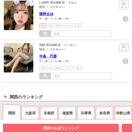
LARME 明石桜町店 - ラルム
明石 ／ スナキャバ
猫神まゆ
T--, B-- (--), W--, H--
写真
日記
動画
グラビア
新人
未定
別館 明石桜町店 - ベッカン
明石 ／ スナキャバ
中条 円香
T--, B-- (--), W--, H--
写真
日記
動画
グラビア
新人
未定
関西のランキング
関西
大阪府
京都府
滋賀県
兵庫県
奈良県
和歌山県
関西のお店ランキング