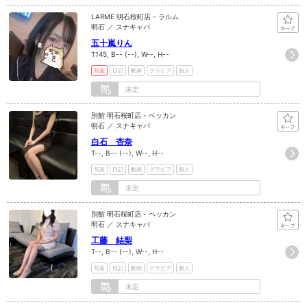
LARME 明石桜町店 - ラルム
明石 ／ スナキャバ
五十嵐りん
T145, B-- (--), W--, H--
写真
日記
動画
グラビア
新人
未定
別館 明石桜町店 - ベッカン
明石 ／ スナキャバ
白石 杏奈
T--, B-- (--), W--, H--
写真
日記
動画
グラビア
新人
未定
別館 明石桜町店 - ベッカン
明石 ／ スナキャバ
工藤 結梨
T--, B-- (--), W--, H--
写真
日記
動画
グラビア
新人
未定