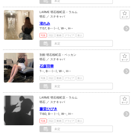
未定
LARME 明石桜町店 - ラルム
明石 ／ スナキャバ
渚れみ
T157, B-- (--), W--, H--
写真
日記
動画
グラビア
新人
未定
別館 明石桜町店 - ベッカン
明石 ／ スナキャバ
石森羽華
T--, B-- (--), W--, H--
写真
日記
動画
グラビア
新人
未定
LARME 明石桜町店 - ラルム
明石 ／ スナキャバ
藤堂ひびき
T160, B-- (--), W--, H--
写真
日記
動画
グラビア
新人
未定