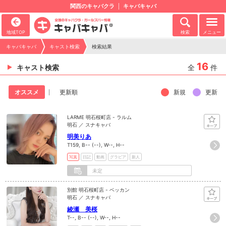
関西のキャバクラ
キャバキャバ
地域TOP
検索
メニュー
キャバキャバ
キャスト検索
検索結果
16
キャスト検索
全
件
新規
更新
オススメ
更新順
LARME 明石桜町店 - ラルム
明石 ／ スナキャバ
明美りあ
T159, B-- (--), W--, H--
写真
日記
動画
グラビア
新人
未定
別館 明石桜町店 - ベッカン
明石 ／ スナキャバ
綾瀬 美桜
T--, B-- (--), W--, H--