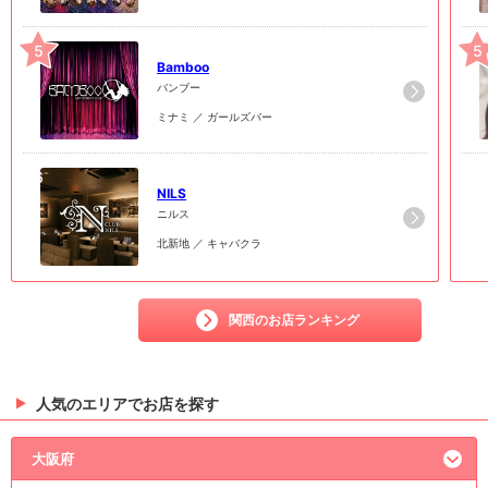
5
5
Bamboo
バンブー
ミナミ ／ ガールズバー
6
6
NILS
ニルス
北新地 ／ キャバクラ
関西のお店ランキング
人気のエリアでお店を探す
大阪府