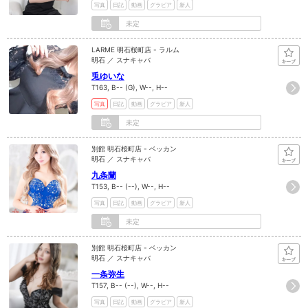
写真
日記
動画
グラビア
新人
未定
LARME 明石桜町店 - ラルム
明石 ／ スナキャバ
兎ゆいな
T163, B-- (G), W--, H--
写真
日記
動画
グラビア
新人
未定
別館 明石桜町店 - ベッカン
明石 ／ スナキャバ
九条蘭
T153, B-- (--), W--, H--
写真
日記
動画
グラビア
新人
未定
別館 明石桜町店 - ベッカン
明石 ／ スナキャバ
一条弥生
T157, B-- (--), W--, H--
写真
日記
動画
グラビア
新人