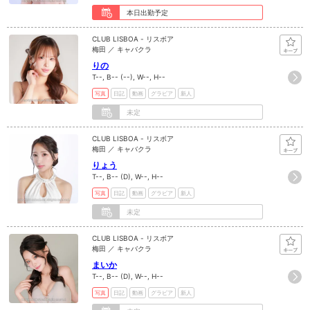
本日出勤予定
CLUB LISBOA - リスボア
梅田 ／ キャバクラ
りの
T--, B-- (--), W--, H--
写真
日記
動画
グラビア
新人
未定
CLUB LISBOA - リスボア
梅田 ／ キャバクラ
りょう
T--, B-- (D), W--, H--
写真
日記
動画
グラビア
新人
未定
CLUB LISBOA - リスボア
梅田 ／ キャバクラ
まいか
T--, B-- (D), W--, H--
写真
日記
動画
グラビア
新人