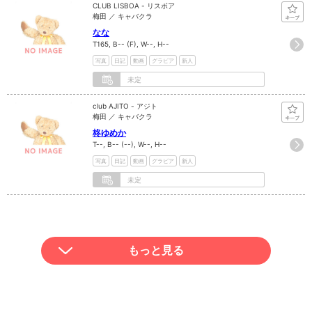
CLUB LISBOA - リスボア
梅田 ／ キャバクラ
なな
T165, B-- (F), W--, H--
写真
日記
動画
グラビア
新人
未定
club AJITO - アジト
梅田 ／ キャバクラ
柊ゆめか
T--, B-- (--), W--, H--
写真
日記
動画
グラビア
新人
未定
もっと見る