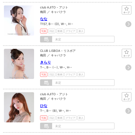
club AJITO - アジト
梅田 ／ キャバクラ
なな
T157, B-- (D), W--, H--
写真
日記
動画
グラビア
新人
未定
CLUB LISBOA - リスボア
梅田 ／ キャバクラ
きらり
T--, B-- (--), W--, H--
写真
日記
動画
グラビア
新人
未定
club AJITO - アジト
梅田 ／ キャバクラ
ひな
T--, B-- (B), W--, H--
写真
日記
動画
グラビア
新人
未定