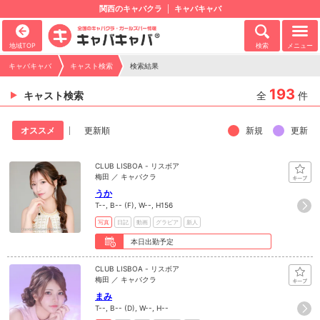
関西のキャバクラ
キャバキャバ
地域TOP
検索
メニュー
キャバキャバ
キャスト検索
検索結果
193
キャスト検索
全
件
新規
更新
オススメ
更新順
CLUB LISBOA - リスボア
梅田 ／ キャバクラ
うか
T--, B-- (F), W--, H156
写真
日記
動画
グラビア
新人
本日出勤予定
CLUB LISBOA - リスボア
梅田 ／ キャバクラ
まみ
T--, B-- (D), W--, H--