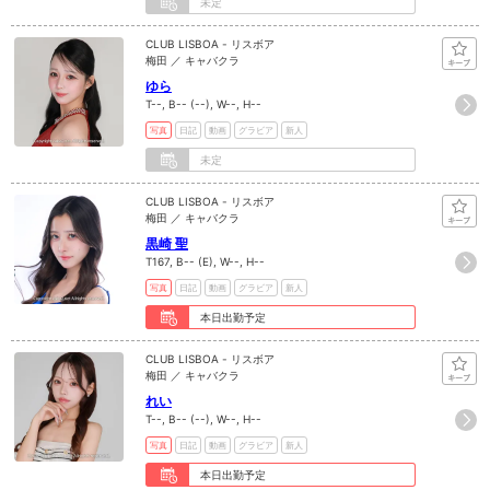
未定
CLUB LISBOA - リスボア
梅田 ／ キャバクラ
ゆら
T--, B-- (--), W--, H--
写真
日記
動画
グラビア
新人
未定
CLUB LISBOA - リスボア
梅田 ／ キャバクラ
黒崎 聖
T167, B-- (E), W--, H--
写真
日記
動画
グラビア
新人
本日出勤予定
CLUB LISBOA - リスボア
梅田 ／ キャバクラ
れい
T--, B-- (--), W--, H--
写真
日記
動画
グラビア
新人
本日出勤予定