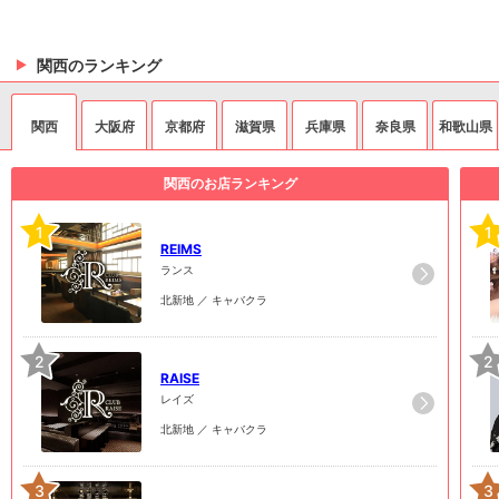
関西のランキング
関西
大阪府
京都府
滋賀県
兵庫県
奈良県
和歌山県
関西のお店ランキング
1
1
REIMS
ランス
北新地 ／ キャバクラ
2
2
RAISE
レイズ
北新地 ／ キャバクラ
3
3