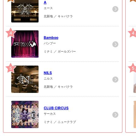
A
エース
北新地 ／ キャバクラ
4
4
Bamboo
バンブー
ミナミ ／ ガールズバー
5
5
NILS
ニルス
北新地 ／ キャバクラ
6
6
CLUB CIRCUS
サーカス
ミナミ ／ ニュークラブ