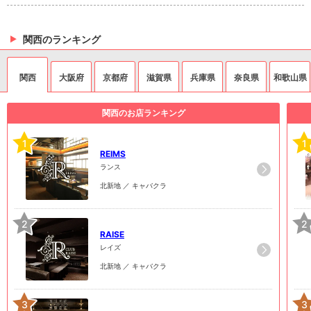
関西のランキング
関西
大阪府
京都府
滋賀県
兵庫県
奈良県
和歌山県
関西のお店ランキング
1
1
REIMS
ランス
北新地 ／ キャバクラ
2
2
RAISE
レイズ
北新地 ／ キャバクラ
3
3