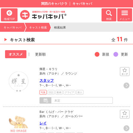
関西のキャバクラ
キャバキャバ
地域TOP
検索
メニュー
キャバキャバ
キャスト検索
検索結果
11
キャスト検索
全
件
新規
更新
オススメ
更新順
輝星 - キラリ
新内（アロチ） ／ ラウンジ
スタッフ
T--, B-- (--), W--, H--
写真
日記
動画
グラビア
新人
未定
Bar くらげ - バー クラゲ
新内（アロチ） ／ ガールズバー
レイ
T--, B-- (--), W--, H--