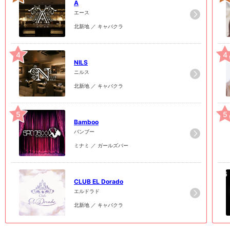
A
エース
北新地 ／ キャバクラ
4
4
NILS
ニルス
北新地 ／ キャバクラ
5
5
Bamboo
バンブー
ミナミ ／ ガールズバー
6
6
CLUB EL Dorado
エルドラド
北新地 ／ キャバクラ