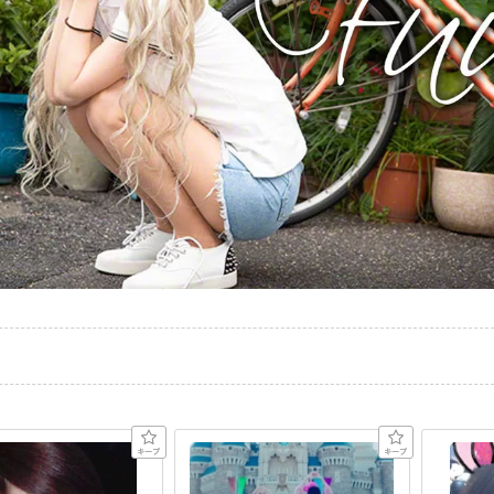
[es] - エス（十三 ／ ラウンジ）
31）- FUU