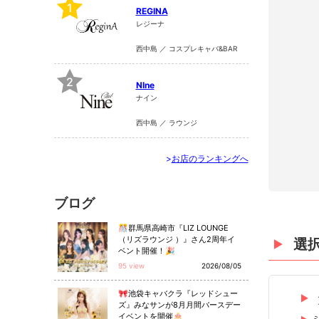
1
REGINA
レジーナ
西中島 ／ コスプレキャバ&BAR
2
NIne
ナイン
西中島 ／ ラウンジ
>
お店のランキングへ
ブログ
🎊群馬県高崎市『LIZ LOUNGE
（リズラウンジ ）』さん2周年イ
選
ベント開催！🎉
95 view
2026/08/05
🎀池袋キャバクラ『レッドシュー
ズ』みなサンが8月月間バースデー
イベントを開催🎂