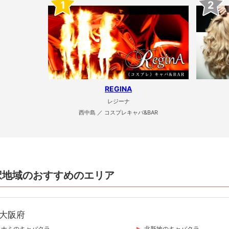
1
2
REGINA
レジーナ
西中島 ／ コスプレキャバ&BAR
択地域のおすすめのエリア
大阪府
ミナミのキャバクラ
北新地のキャバクラ