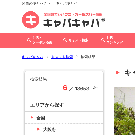
関西のキャバクラ
キャバキャバ
北海道
東北
関東
甲信越・北陸
東海
関西
中国
四国
九州・沖縄
トップ
お店・
お店
キャスト検索
クーポン検索
ランキング
キャバキャバ
キャスト検索
検索結果
キ
検索結果
6
／
18653
件
エリアから探す
全国
大阪府