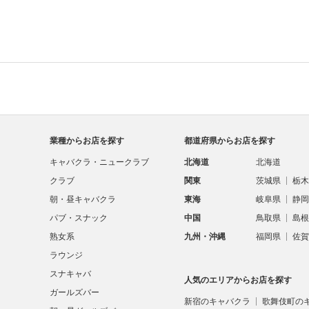
業種からお店を探す
都道府県からお店を探す
キャバクラ・ニュークラブ
北海道
北海道
クラブ
関東
茨城県
栃木
朝・昼キャバクラ
東海
岐阜県
静岡
パブ・スナック
中国
鳥取県
島根
熟女系
九州・沖縄
福岡県
佐賀
ラウンジ
スナキャバ
人気のエリアからお店を探す
ガールズバー
新宿のキャバクラ
歌舞伎町の