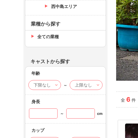
西中島エリア
業種から探す
全ての業種
キャストから探す
年齢
～
club 
ふう（
6
全
件
身長
～
cm
カップ