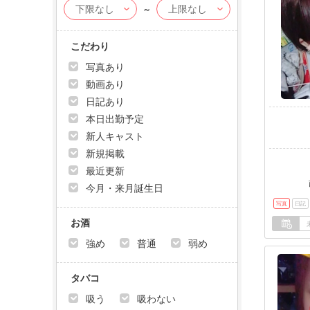
～
こだわり
写真あり
動画あり
日記あり
本日出勤予定
新人キャスト
新規掲載
最近更新
今月・来月誕生日
写真
日記
お酒
強め
普通
弱め
タバコ
吸う
吸わない