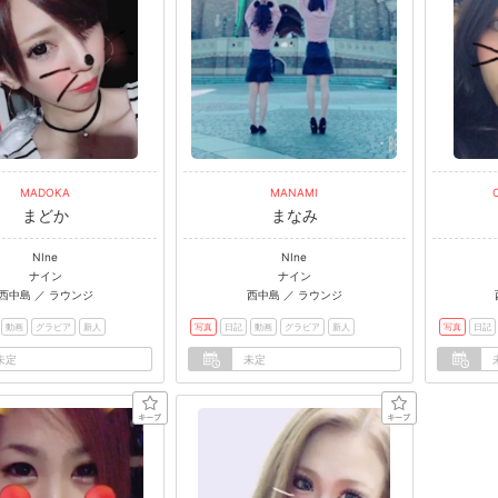
MADOKA
MANAMI
まどか
まなみ
NIne
NIne
ナイン
ナイン
西中島 ／ ラウンジ
西中島 ／ ラウンジ
動画
グラビア
新人
写真
日記
動画
グラビア
新人
写真
日記
未定
未定