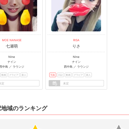
MOE NANASE
RISA
七瀬萌
りさ
NIne
NIne
ナイン
ナイン
西中島 ／ ラウンジ
西中島 ／ ラウンジ
動画
グラビア
新人
写真
日記
動画
グラビア
新人
未定
未定
択地域のランキング