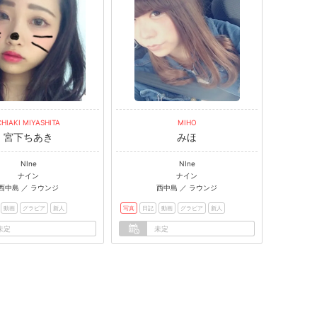
CHIAKI MIYASHITA
MIHO
宮下ちあき
みほ
NIne
NIne
ナイン
ナイン
西中島 ／ ラウンジ
西中島 ／ ラウンジ
動画
グラビア
新人
写真
日記
動画
グラビア
新人
未定
未定