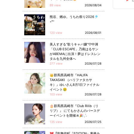
89 view
2026/08/04
熊谷、燃ゆ。うちわ祭り2026🎐
◦°⁺
120 view
2026/08/01
美人すぎる“歌うキャバ嬢”♡中洲
「CLUB ESCAPE」乃南はるサン
がABEMAに出演！夢はドレスレン
タルを九州全体へ
277 view
2026/07/28
👑群馬県高崎市『HALIFA
TAKASAKI （ハリファタカサ
キ）』ゆいさん8月1日ファイナル
イベント😢
103 view
2026/07/28
🎂群馬県高崎市『Club Rilib（リ
リブ）』 にてもかさんのバースデ
ーイベントを開催ꔛ🎉ˎˊ˗
135 view
2026/07/25
🎀【歌舞伎町『EDITION』東條み