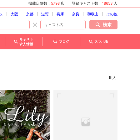
掲載店舗数：
5798
店
登録キャスト数：
18653
人
ジ
大阪
京都
滋賀
兵庫
奈良
和歌山
その他
検索
キャスト
ブログ
スマホ版
求人情報
6
人