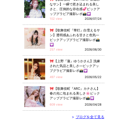
なサン】一瞬で惹き込まれる美し
さと、圧倒的な存在感💞ピックア
ップグラビア撮影レポ📸💟
102 view
2026/07/24
🎀【歌舞伎町『華灯』白雪えるサ
ン】透明感あふれる甘さと色気—
ピックアップグラビア撮影レポ📸
💟
257 view
2026/06/30
🎀【上野『蓮』ゆうかさん】洗練
された気品と美しさ—ピックアッ
プグラビア撮影レポ📸💟
497 view
2026/05/22
🎀【歌舞伎町『ARC』カナさん】
春の光に包まれる美しさ🌸ピック
アップグラビア撮影レポ📸💟
609 view
2026/04/28
>
ブログを全て見る