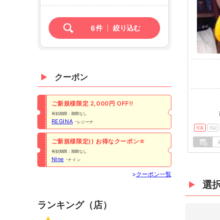
6
件
絞り込む
クーポン
ご新規様限定 2,000円 OFF!!
有効期限：期限なし
REGINA
レジーナ
写真
日記
ご新規様限定)) お得なクーポン☆
有効期限：期限なし
NIne
ナイン
>
クーポン一覧
選
ランキング（店）