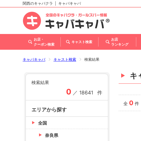
関西のキャバクラ
キャバキャバ
北海道
東北
関東
甲信越・北陸
東海
関西
中国
四国
九州・沖縄
トップ
お店・
お店
キャスト検索
クーポン検索
ランキング
キャバキャバ
キャスト検索
検索結果
キ
検索結果
0
／
18641
件
0
全
件
エリアから探す
全国
奈良県