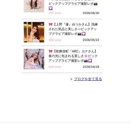
ピックアップグラビア撮影レポ📸
💟
257 view
2026/06/30
🎀【上野『蓮』ゆうかさん】洗練
された気品と美しさ—ピックアッ
プグラビア撮影レポ📸💟
496 view
2026/05/22
🎀【歌舞伎町『ARC』カナさん】
春の光に包まれる美しさ🌸ピック
アップグラビア撮影レポ📸💟
609 view
2026/04/28
>
ブログを全て見る