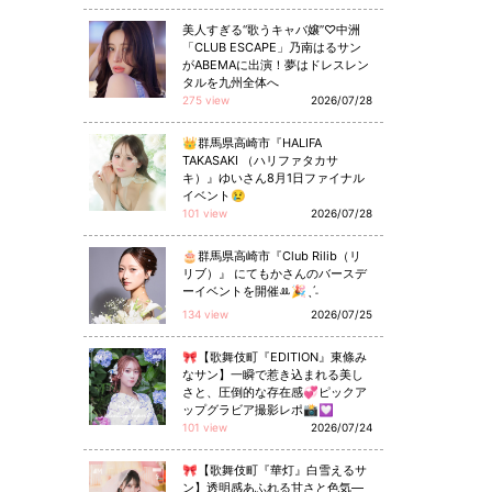
美人すぎる“歌うキャバ嬢”♡中洲
「CLUB ESCAPE」乃南はるサン
がABEMAに出演！夢はドレスレン
タルを九州全体へ
275 view
2026/07/28
👑群馬県高崎市『HALIFA
TAKASAKI （ハリファタカサ
キ）』ゆいさん8月1日ファイナル
イベント😢
101 view
2026/07/28
🎂群馬県高崎市『Club Rilib（リ
リブ）』 にてもかさんのバースデ
ーイベントを開催ꔛ🎉ˎˊ˗
134 view
2026/07/25
🎀【歌舞伎町『EDITION』東條み
なサン】一瞬で惹き込まれる美し
さと、圧倒的な存在感💞ピックア
ップグラビア撮影レポ📸💟
101 view
2026/07/24
🎀【歌舞伎町『華灯』白雪えるサ
ン】透明感あふれる甘さと色気—