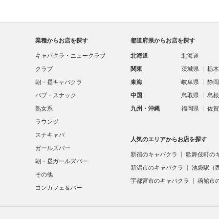
業種からお店を探す
都道府県からお店を探す
キャバクラ・ニュークラブ
北海道
北海道
クラブ
関東
茨城県
栃木
朝・昼キャバクラ
東海
岐阜県
静岡
パブ・スナック
中国
鳥取県
島根
熟女系
九州・沖縄
福岡県
佐賀
ラウンジ
スナキャバ
人気のエリアからお店を探す
ガールズバー
新宿のキャバクラ
歌舞伎町の
朝・昼ガールズバー
新潟市のキャバクラ
池袋駅（
その他
宇都宮市のキャバクラ
函館市
コンカフェ＆バー