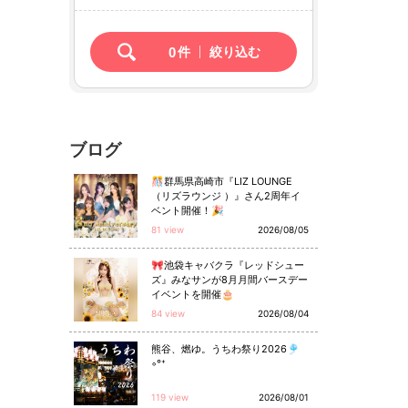
0
件
絞り込む
ブログ
🎊群馬県高崎市『LIZ LOUNGE
（リズラウンジ ）』さん2周年イ
ベント開催！🎉
81 view
2026/08/05
🎀池袋キャバクラ『レッドシュー
ズ』みなサンが8月月間バースデー
イベントを開催🎂
84 view
2026/08/04
熊谷、燃ゆ。うちわ祭り2026🎐
◦°⁺
119 view
2026/08/01