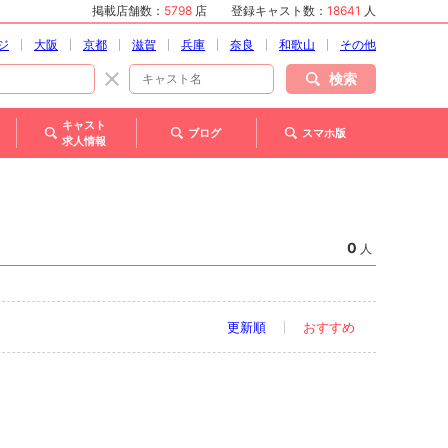
掲載店舗数：
5798
店
登録キャスト数：
18641
人
ジ
大阪
京都
滋賀
兵庫
奈良
和歌山
その他
検索
キャスト
ブログ
スマホ版
求人情報
0
人
更新順
おすすめ