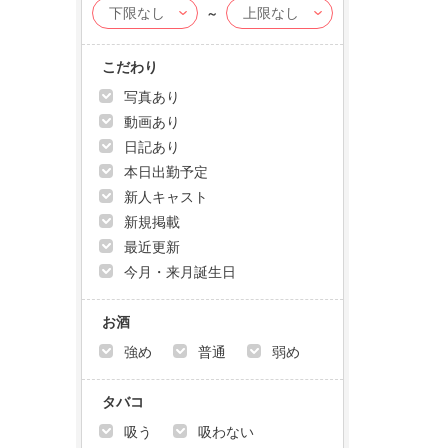
～
こだわり
写真あり
動画あり
日記あり
本日出勤予定
新人キャスト
新規掲載
最近更新
今月・来月誕生日
お酒
強め
普通
弱め
タバコ
吸う
吸わない