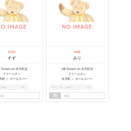
SUZU
MIRI
すず
みり
B Dream on 弁天町店
GB Dream on 弁天町店
ドリームオン
ドリームオン
天町 ／ ガールズバー
弁天町 ／ ガールズバー
動画
グラビア
新人
写真
日記
動画
グラビア
新人
未定
未定