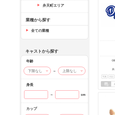
弁天町エリア
業種から探す
全ての業種
キャストから探す
年齢
G
弁
～
写真
日記
身長
～
cm
カップ