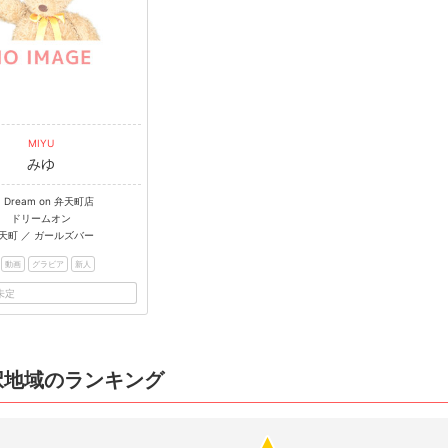
MIYU
みゆ
B Dream on 弁天町店
ドリームオン
天町 ／ ガールズバー
動画
グラビア
新人
未定
択地域のランキング