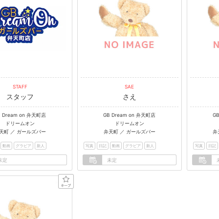
STAFF
SAE
スタッフ
さえ
B Dream on 弁天町店
GB Dream on 弁天町店
G
ドリームオン
ドリームオン
天町 ／ ガールズバー
弁天町 ／ ガールズバー
弁
動画
グラビア
新人
写真
日記
動画
グラビア
新人
写真
日記
未定
未定