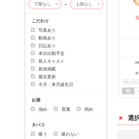
～
こだわり
写真あり
動画あり
日記あり
本日出勤予定
新人キャスト
G
新規掲載
弁
最近更新
写真
日記
今月・来月誕生日
お酒
強め
普通
弱め
選
タバコ
吸う
吸わない