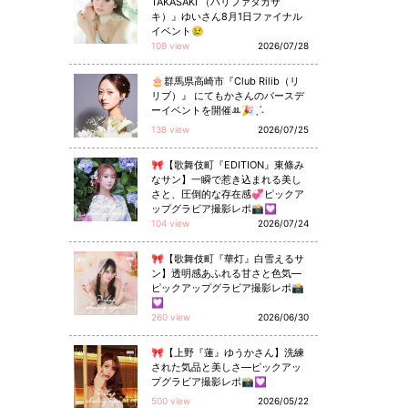
TAKASAKI （ハリファタカサ
キ）』ゆいさん8月1日ファイナル
イベント😢
109 view
2026/07/28
🎂群馬県高崎市『Club Rilib（リ
リブ）』 にてもかさんのバースデ
ーイベントを開催ꔛ🎉ˎˊ˗
138 view
2026/07/25
🎀【歌舞伎町『EDITION』東條み
なサン】一瞬で惹き込まれる美し
さと、圧倒的な存在感💞ピックア
ップグラビア撮影レポ📸💟
104 view
2026/07/24
🎀【歌舞伎町『華灯』白雪えるサ
ン】透明感あふれる甘さと色気—
ピックアップグラビア撮影レポ📸
💟
260 view
2026/06/30
🎀【上野『蓮』ゆうかさん】洗練
された気品と美しさ—ピックアッ
プグラビア撮影レポ📸💟
500 view
2026/05/22