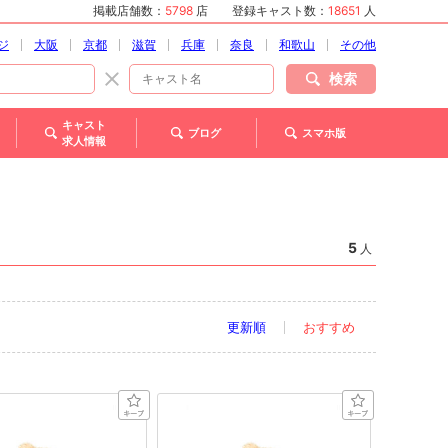
掲載店舗数：
5798
店
登録キャスト数：
18651
人
ジ
大阪
京都
滋賀
兵庫
奈良
和歌山
その他
検索
キャスト
ブログ
スマホ版
求人情報
5
人
更新順
おすすめ