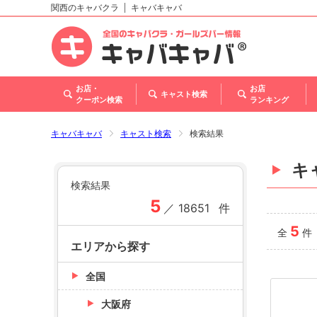
関西のキャバクラ
キャバキャバ
北海道
東北
関東
甲信越・北陸
東海
関西
中国
四国
九州・沖縄
トップ
お店・
お店
キャスト検索
クーポン検索
ランキング
キャバキャバ
キャスト検索
検索結果
キ
検索結果
5
／
18651
件
5
全
件
エリアから探す
全国
大阪府