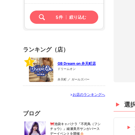
5
件
絞り込む
ランキング（店）
1
GB Dream on 弁天町店
ドリームオン
弁天町 ／ ガールズバー
>
お店のランキングへ
選
ブログ
🎀池袋キャバクラ『不死鳥（フシ
チョウ）』綾瀬美月サンがバース
デーイベントを開催🎂