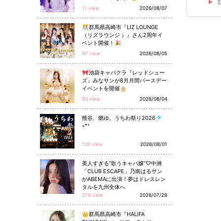
11 view
2026/08/07
🎊群馬県高崎市『LIZ LOUNGE
（リズラウンジ ）』さん2周年イ
ベント開催！🎉
97 view
2026/08/05
🎀池袋キャバクラ『レッドシュー
ズ』みなサンが8月月間バースデー
イベントを開催🎂
94 view
2026/08/04
熊谷、燃ゆ。うちわ祭り2026🎐
◦°⁺
120 view
2026/08/01
美人すぎる“歌うキャバ嬢”♡中洲
「CLUB ESCAPE」乃南はるサン
がABEMAに出演！夢はドレスレン
タルを九州全体へ
278 view
2026/07/28
👑群馬県高崎市『HALIFA