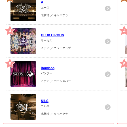
A
エース
北新地 ／ キャバクラ
4
4
CLUB CIRCUS
サーカス
ミナミ ／ ニュークラブ
5
5
Bamboo
バンブー
ミナミ ／ ガールズバー
6
6
NILS
ニルス
北新地 ／ キャバクラ