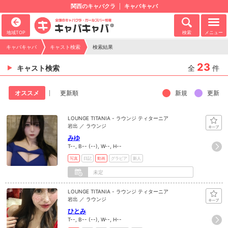
関西のキャバクラ
キャバキャバ
地域TOP
検索
メニュー
キャバキャバ
キャスト検索
検索結果
23
キャスト検索
全
件
新規
更新
オススメ
更新順
LOUNGE TITANIA - ラウンジ ティターニア
岩出 ／ ラウンジ
みゆ
T--, B-- (--), W--, H--
写真
日記
動画
グラビア
新人
未定
LOUNGE TITANIA - ラウンジ ティターニア
岩出 ／ ラウンジ
ひとみ
T--, B-- (--), W--, H--