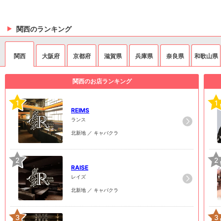
関西のランキング
関西
大阪府
京都府
滋賀県
兵庫県
奈良県
和歌山県
関西のお店ランキング
1
1
REIMS
ランス
北新地 ／ キャバクラ
2
2
RAISE
レイズ
北新地 ／ キャバクラ
3
3