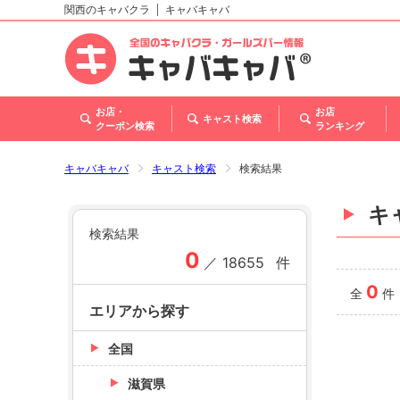
関西のキャバクラ
キャバキャバ
北海道
東北
関東
甲信越・北陸
東海
関西
中国
四国
九州・沖縄
トップ
お店・
お店
キャスト検索
クーポン検索
ランキング
キャバキャバ
キャスト検索
検索結果
キ
検索結果
0
／
18655
件
0
全
件
エリアから探す
全国
滋賀県