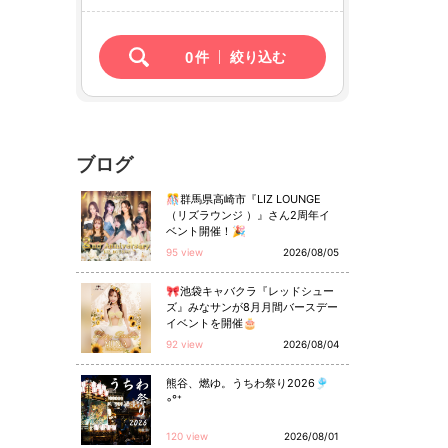
0
件
絞り込む
ブログ
🎊群馬県高崎市『LIZ LOUNGE
（リズラウンジ ）』さん2周年イ
ベント開催！🎉
95 view
2026/08/05
🎀池袋キャバクラ『レッドシュー
ズ』みなサンが8月月間バースデー
イベントを開催🎂
92 view
2026/08/04
熊谷、燃ゆ。うちわ祭り2026🎐
◦°⁺
120 view
2026/08/01