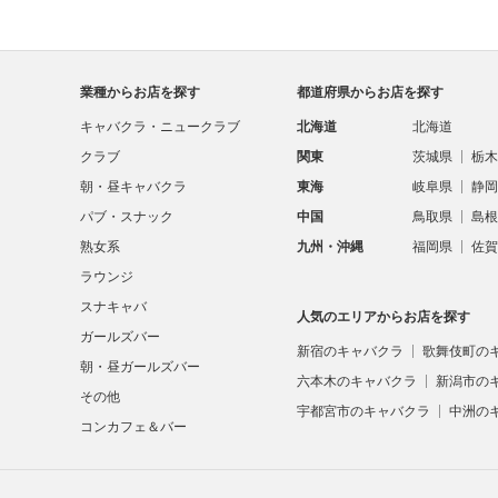
業種からお店を探す
都道府県からお店を探す
キャバクラ・ニュークラブ
北海道
北海道
クラブ
関東
茨城県
栃木
朝・昼キャバクラ
東海
岐阜県
静岡
パブ・スナック
中国
鳥取県
島根
熟女系
九州・沖縄
福岡県
佐賀
ラウンジ
スナキャバ
人気のエリアからお店を探す
ガールズバー
新宿のキャバクラ
歌舞伎町の
朝・昼ガールズバー
六本木のキャバクラ
新潟市の
その他
宇都宮市のキャバクラ
中洲の
コンカフェ＆バー