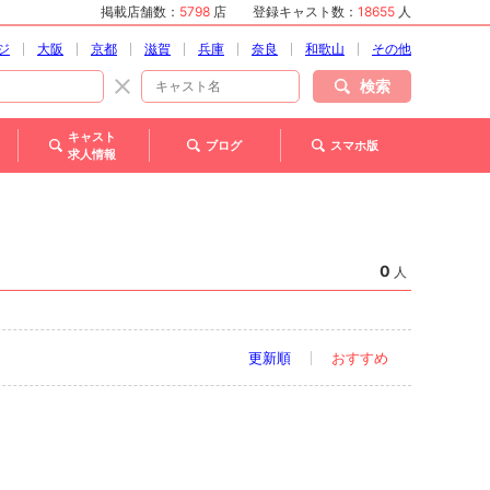
掲載店舗数：
5798
店
登録キャスト数：
18655
人
ジ
大阪
京都
滋賀
兵庫
奈良
和歌山
その他
検索
キャスト
ブログ
スマホ版
求人情報
0
人
更新順
おすすめ