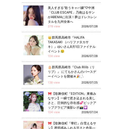
美人すぎる“歌うキャバ嬢”♡中洲
「CLUB ESCAPE」乃南はるサン
がABEMAに出演！夢はドレスレン
タルを九州全体へ
278 view
2026/07/28
👑群馬県高崎市『HALIFA
TAKASAKI （ハリファタカサ
キ）』ゆいさん8月1日ファイナル
イベント😢
104 view
2026/07/28
🎂群馬県高崎市『Club Rilib（リ
リブ）』 にてもかさんのバースデ
ーイベントを開催ꔛ🎉ˎˊ˗
138 view
2026/07/25
🎀【歌舞伎町『EDITION』東條み
なサン】一瞬で惹き込まれる美し
さと、圧倒的な存在感💞ピックア
ップグラビア撮影レポ📸💟
104 view
2026/07/24
🎀【歌舞伎町『華灯』白雪えるサ
ン】透明感あふれる甘さと色気—