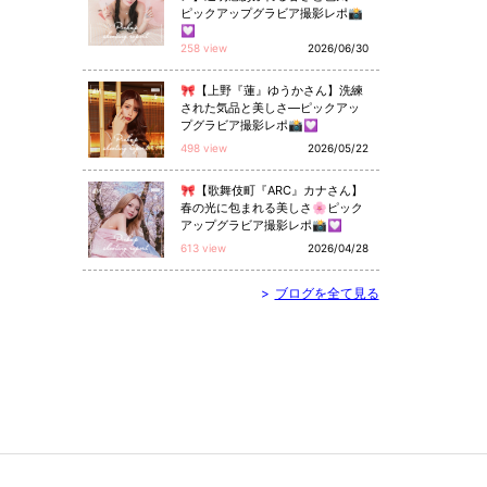
ピックアップグラビア撮影レポ📸
💟
258 view
2026/06/30
🎀【上野『蓮』ゆうかさん】洗練
された気品と美しさ—ピックアッ
プグラビア撮影レポ📸💟
498 view
2026/05/22
🎀【歌舞伎町『ARC』カナさん】
春の光に包まれる美しさ🌸ピック
アップグラビア撮影レポ📸💟
613 view
2026/04/28
>
ブログを全て見る