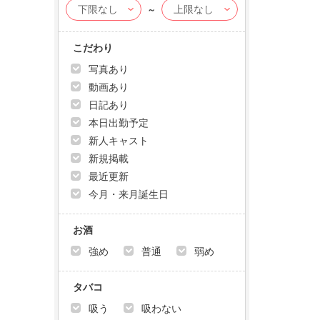
～
こだわり
写真あり
動画あり
日記あり
本日出勤予定
新人キャスト
新規掲載
最近更新
今月・来月誕生日
お酒
強め
普通
弱め
タバコ
吸う
吸わない