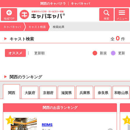
関西のキャバクラ
キャバキャバ
地域TOP
検索
メニュー
キャバキャバ
キャスト検索
検索結果
0
キャスト検索
全
件
新規
更新
オススメ
更新順
関西のランキング
関西
大阪府
京都府
滋賀県
兵庫県
奈良県
和歌山県
関西のお店ランキング
1
1
REIMS
ランス