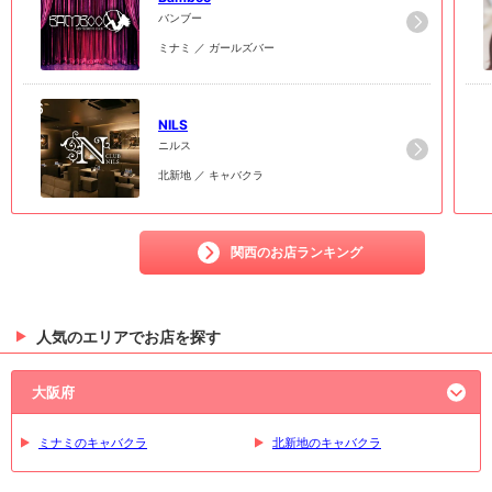
バンブー
ミナミ ／ ガールズバー
6
6
NILS
ニルス
北新地 ／ キャバクラ
関西のお店ランキング
人気のエリアでお店を探す
大阪府
ミナミのキャバクラ
北新地のキャバクラ