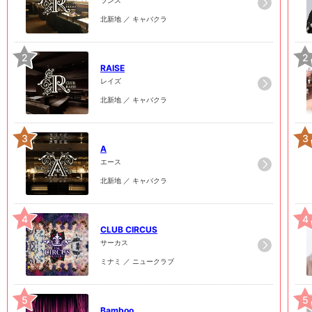
北新地 ／ キャバクラ
2
2
RAISE
レイズ
北新地 ／ キャバクラ
3
3
A
エース
北新地 ／ キャバクラ
4
4
CLUB CIRCUS
サーカス
ミナミ ／ ニュークラブ
5
5
Bamboo