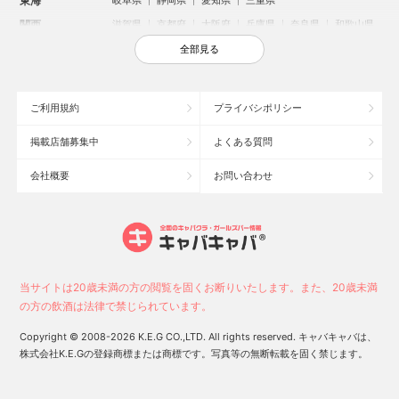
東海
岐阜県
静岡県
愛知県
三重県
関西
滋賀県
京都府
大阪府
兵庫県
奈良県
和歌山県
中国
鳥取県
島根県
岡山県
広島県
山口県
全部見る
四国
徳島県
香川県
愛媛県
高知県
九州・沖縄
福岡県
佐賀県
長崎県
熊本県
大分県
宮崎県
ご利用規約
プライバシポリシー
鹿児島県
沖縄県
掲載店舗募集中
よくある質問
人気のエリアからお店を探す
会社概要
お問い合わせ
新宿のキャバクラ
歌舞伎町のキャバクラ
北新地のキャバクラ
札幌市のキャバクラ
すすきののキャバクラ
池袋のキャバクラ
ミナミのキャバクラ
大宮のキャバクラ
六本木のキャバクラ
新潟市のキャバクラ
池袋駅（西口）のキャバクラ
池袋駅（東口）のキャバクラ
高崎市のキャバクラ
福岡市のキャバクラ
当サイトは20歳未満の方の閲覧を固くお断りいたします。また、20歳未満
長野市のキャバクラ
宇都宮市のキャバクラ
新潟駅前のキャバクラ
の方の飲酒は法律で禁じられています。
中洲のキャバクラ
上野のキャバクラ
函館市のキャバクラ
Copyright © 2008-2026 K.E.G CO.,LTD. All rights reserved. キャバキャバは、
株式会社K.E.Gの登録商標または商標です。写真等の無断転載を固く禁じます。
0