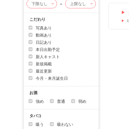
～
こだわり
写真あり
動画あり
日記あり
本日出勤予定
新人キャスト
新規掲載
最近更新
今月・来月誕生日
お酒
強め
普通
弱め
タバコ
吸う
吸わない