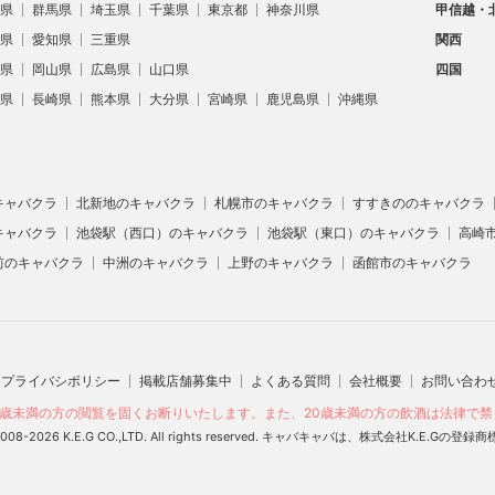
県
群馬県
埼玉県
千葉県
東京都
神奈川県
甲信越・
県
愛知県
三重県
関西
県
岡山県
広島県
山口県
四国
県
長崎県
熊本県
大分県
宮崎県
鹿児島県
沖縄県
キャバクラ
北新地のキャバクラ
札幌市のキャバクラ
すすきののキャバクラ
キャバクラ
池袋駅（西口）のキャバクラ
池袋駅（東口）のキャバクラ
高崎
前のキャバクラ
中洲のキャバクラ
上野のキャバクラ
函館市のキャバクラ
プライバシポリシー
掲載店舗募集中
よくある質問
会社概要
お問い合わ
0歳未満の方の閲覧を固くお断りいたします。また、20歳未満の方の飲酒は法律で
© 2008-2026 K.E.G CO.,LTD. All rights reserved. キャバキャバは、株式