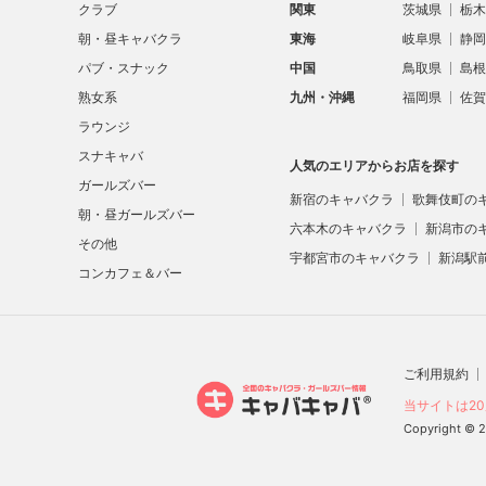
クラブ
関東
茨城県
栃木
朝・昼キャバクラ
東海
岐阜県
静岡
パブ・スナック
中国
鳥取県
島根
熟女系
九州・沖縄
福岡県
佐賀
ラウンジ
スナキャバ
人気のエリアからお店を探す
ガールズバー
新宿のキャバクラ
歌舞伎町の
朝・昼ガールズバー
六本木のキャバクラ
新潟市の
その他
宇都宮市のキャバクラ
新潟駅
コンカフェ＆バー
ご利用規約
当サイトは2
Copyright 