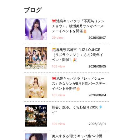
ブログ
🎀池袋キャバクラ『不死鳥（フシ
チョウ）』綾瀬美月サンがバース
デーイベントを開催🎂
29 view
2026/08/07
🎊群馬県高崎市『LIZ LOUNGE
（リズラウンジ ）』さん2周年イ
ベント開催！🎉
105 view
2026/08/05
🎀池袋キャバクラ『レッドシュー
ズ』みなサンが8月月間バースデー
イベントを開催🎂
105 view
2026/08/04
熊谷、燃ゆ。うちわ祭り2026🎐
◦°⁺
129 view
2026/08/01
美人すぎる“歌うキャバ嬢”♡中洲