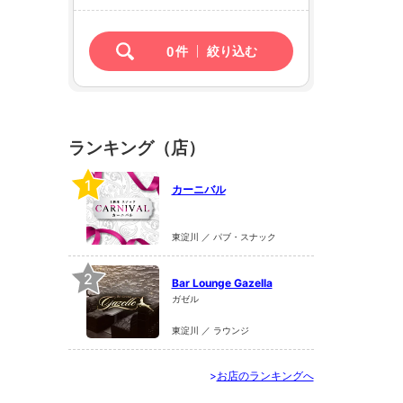
0
件
絞り込む
ランキング（店）
1
カーニバル
東淀川 ／ パブ・スナック
2
Bar Lounge Gazella
ガゼル
東淀川 ／ ラウンジ
>
お店のランキングへ