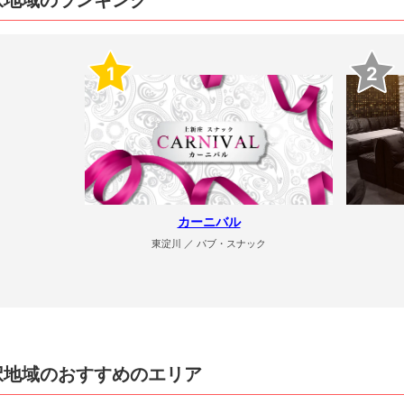
択地域のランキング
1
2
カーニバル
東淀川 ／ パブ・スナック
択地域のおすすめのエリア