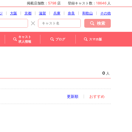
掲載店舗数：
5798
店
登録キャスト数：
18646
人
ジ
大阪
京都
滋賀
兵庫
奈良
和歌山
その他
検索
キャスト
ブログ
スマホ版
求人情報
0
人
更新順
おすすめ