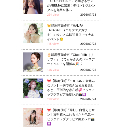
「CLUB ESCAPE」乃南はるサン
がABEMAに出演！夢はドレスレン
タルを九州全体へ
291 view
2026/07/28
👑群馬県高崎市『HALIFA
TAKASAKI （ハリファタカサ
キ）』ゆいさん8月1日ファイナル
イベント😢
115 view
2026/07/28
🎂群馬県高崎市『Club Rilib（リ
リブ）』 にてもかさんのバースデ
ーイベントを開催ꔛ🎉ˎˊ˗
145 view
2026/07/25
🎀【歌舞伎町『EDITION』東條み
なサン】一瞬で惹き込まれる美し
さと、圧倒的な存在感💞ピックア
ップグラビア撮影レポ📸💟
110 view
2026/07/24
🎀【歌舞伎町『華灯』白雪えるサ
ン】透明感あふれる甘さと色気—
ピックアップグラビア撮影レポ📸
💟