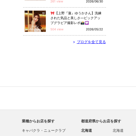
261 view
2026/06/30
🎀【上野『蓮』ゆうかさん】洗練
された気品と美しさ—ピックアッ
プグラビア撮影レポ📸💟
504 view
2026/05/22
>
ブログを全て見る
業種からお店を探す
都道府県からお店を探す
キャバクラ・ニュークラブ
北海道
北海道