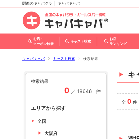
関西のキャバクラ
キャバキャバ
北海道
東北
関東
甲信越・北陸
東海
関西
中国
四国
九州・沖縄
トップ
お店・
お店
キャスト検索
クーポン検索
ランキング
キャバキャバ
キャスト検索
検索結果
キ
検索結果
0
／
18646
件
0
全
件
エリアから探す
全国
大阪府