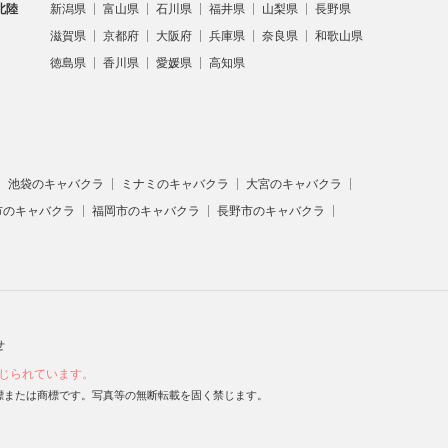
北陸
新潟県
富山県
石川県
福井県
山梨県
長野県
滋賀県
京都府
大阪府
兵庫県
奈良県
和歌山県
徳島県
香川県
愛媛県
高知県
池袋のキャバクラ
ミナミのキャバクラ
大宮のキャバクラ
市のキャバクラ
福岡市のキャバクラ
長野市のキャバクラ
せ
禁じられています。
会社K.E.Gの登録商標または商標です。写真等の無断転載を固く禁じます。