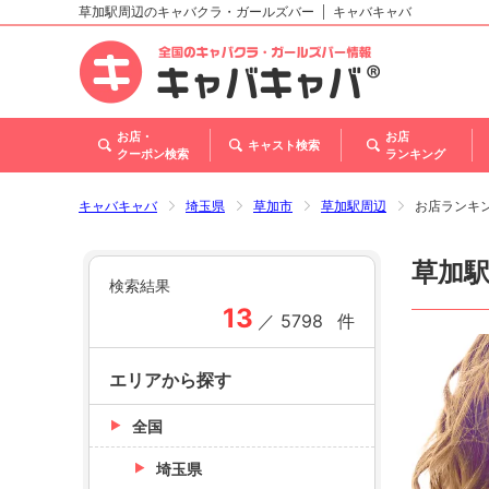
草加駅周辺のキャバクラ・ガールズバー
キャバキャバ
北海道
東北
関東
甲信越・北陸
東海
関西
中国
四国
九州・沖縄
トップ
お店・
お店
キャスト検索
クーポン検索
ランキング
キャバキャバ
埼玉県
草加市
草加駅周辺
お店ランキ
草加
検索結果
13
／
5798
件
エリアから探す
全国
埼玉県