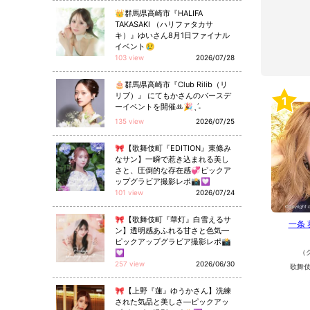
👑群馬県高崎市『HALIFA
TAKASAKI （ハリファタカサ
キ）』ゆいさん8月1日ファイナル
イベント😢
103 view
2026/07/28
🎂群馬県高崎市『Club Rilib（リ
リブ）』 にてもかさんのバースデ
1
ーイベントを開催ꔛ🎉ˎˊ˗
135 view
2026/07/25
🎀【歌舞伎町『EDITION』東條み
なサン】一瞬で惹き込まれる美し
さと、圧倒的な存在感💞ピックア
ップグラビア撮影レポ📸💟
101 view
2026/07/24
🎀【歌舞伎町『華灯』白雪えるサ
一条
ン】透明感あふれる甘さと色気—
ピックアップグラビア撮影レポ📸
💟
（
257 view
2026/06/30
歌舞伎
🎀【上野『蓮』ゆうかさん】洗練
された気品と美しさ—ピックアッ