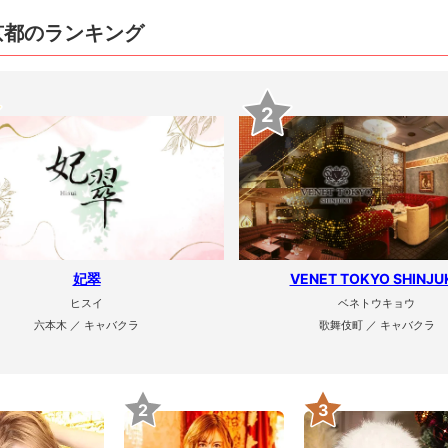
京都のランキング
2
妃翠
VENET TOKYO SHINJU
ヒスイ
ベネトウキョウ
六本木 ／ キャバクラ
歌舞伎町 ／ キャバクラ
2
3