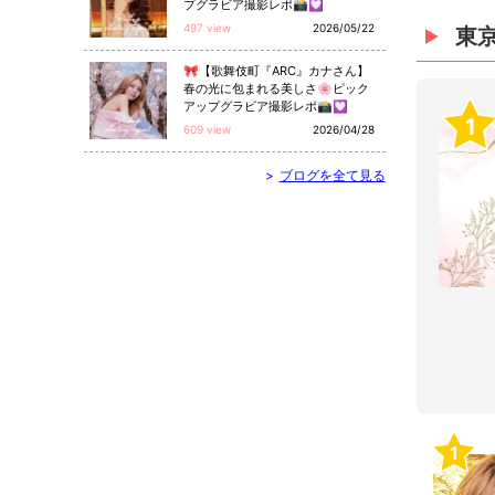
プグラビア撮影レポ📸💟
497 view
2026/05/22
東
🎀【歌舞伎町『ARC』カナさん】
春の光に包まれる美しさ🌸ピック
アップグラビア撮影レポ📸💟
1
609 view
2026/04/28
>
ブログを全て見る
1