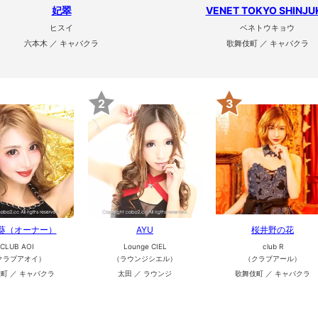
妃翠
VENET TOKYO SHINJU
ヒスイ
ベネトウキョウ
六本木 ／ キャバクラ
歌舞伎町 ／ キャバクラ
2
3
 葵（オーナー）
AYU
桜井野の花
CLUB AOI
Lounge CIEL
club R
クラブアオイ）
（ラウンジシエル）
（クラブアール）
町 ／ キャバクラ
太田 ／ ラウンジ
歌舞伎町 ／ キャバクラ