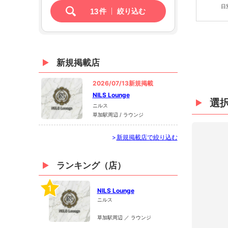
日
13
件
絞り込む
新規掲載店
2026/07/13新規掲載
NILS Lounge
選
ニルス
草加駅周辺 / ラウンジ
>
新規掲載店で絞り込む
ランキング（店）
1
NILS Lounge
ニルス
草加駅周辺 ／ ラウンジ