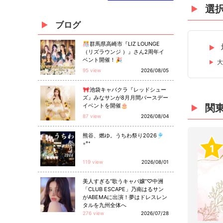
選
ブログ
🎊群馬県高崎市『LIZ LOUNGE
（リズラウンジ ）』さん2周年イ
ベント開催！🎉
大
95 view
2026/08/05
🎀池袋キャバクラ『レッドシュー
ズ』みなサンが8月月間バースデー
イベントを開催🎂
関
87 view
2026/08/04
熊谷、燃ゆ。うちわ祭り2026🎐
◦°⁺
1
119 view
2026/08/01
美人すぎる“歌うキャバ嬢”♡中洲
「CLUB ESCAPE」乃南はるサン
がABEMAに出演！夢はドレスレン
タルを九州全体へ
276 view
2026/07/28