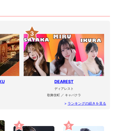
3
KU
DEAREST
ディアレスト
歌舞伎町 ／ キャバクラ
>
ランキングの続きを見る
4
5