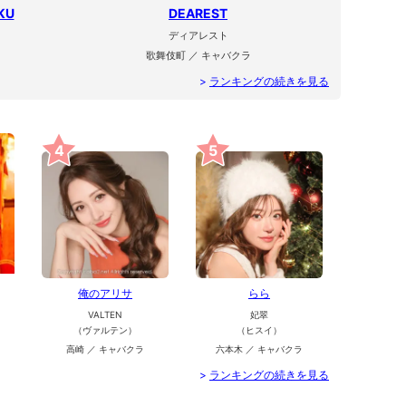
KU
DEAREST
ディアレスト
歌舞伎町 ／ キャバクラ
>
ランキングの続きを見る
4
5
俺のアリサ
らら
VALTEN
妃翠
（ヴァルテン）
（ヒスイ）
高崎 ／ キャバクラ
六本木 ／ キャバクラ
>
ランキングの続きを見る