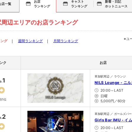
お店
キャスト
新着・日記
お店一覧
ランキング
ランキング
ホットニュース
駅周辺エリアのお店ランキング
※ユ
キング
週間ランキング
月間ランキング
ンク
お店
草加駅周辺 ／ ラウンジ
1
o.
NILS Lounge - ニ
20:00～LAST
日曜
別1位
5,000円／60分
草加駅周辺 ／ ガールズバー
2
o.
Girls Bar IMU - イ
20:00～LAST