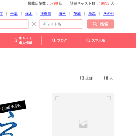
掲載店舗数：
5798
店
登録キャスト数：
18653
人
京
千葉
栃木
神奈川
埼玉
茨城
群馬
その他
検索
キャスト
ブログ
スマホ版
求人情報
13
18
店舗
｜
人