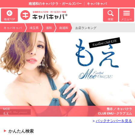
南浦和のキャバクラ・ガールズバー
キャバキャバ
地域TOP
検索
メニュー
キャバキャバ
埼玉県
浦和
南浦和
お店ランキング
MOE
熊谷 ／ キャバクラ
もえ
CLUB EMU - クラブ エム
>
バックナンバーを見る
かんたん検索