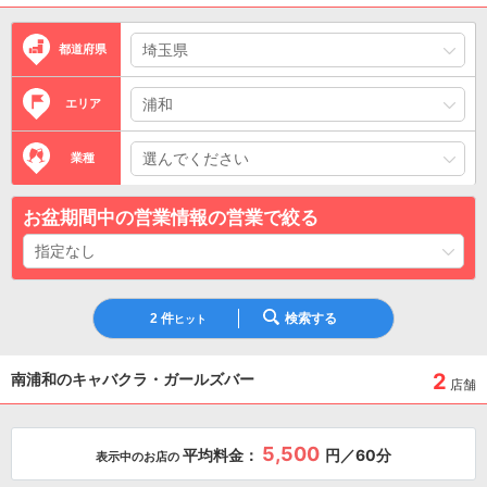
都道府県
エリア
業種
お盆期間中の営業情報の営業で絞る
2
件
検索する
ヒット
2
南浦和のキャバクラ・ガールズバー
店舗
5,500
平均料金：
円／60分
表示中のお店の