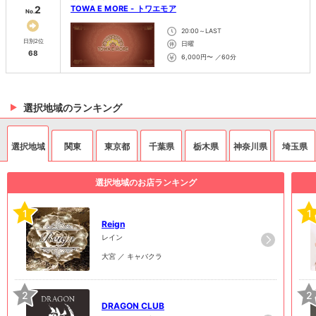
2
TOWA E MORE - トワエモア
No.
20:00～LAST
日別2位
日曜
68
6,000円〜 ／60分
選択地域のランキング
選択地域
関東
東京都
千葉県
栃木県
神奈川県
埼玉県
選択地域のお店ランキング
1
1
Reign
レイン
大宮 ／ キャバクラ
2
2
DRAGON CLUB