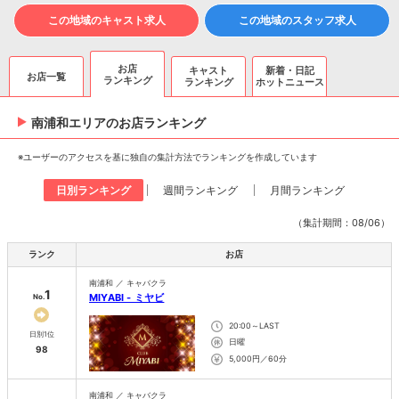
この地域のキャスト求人
この地域のスタッフ求人
お店
キャスト
新着・日記
お店一覧
ランキング
ランキング
ホットニュース
南浦和エリアのお店ランキング
※ユーザーのアクセスを基に独自の集計方法でランキングを作成しています
日別ランキング
週間ランキング
月間ランキング
（集計期間：08/06）
ランク
お店
南浦和 ／ キャバクラ
1
MIYABI - ミヤビ
No.
20:00～LAST
日別1位
日曜
98
5,000円／60分
南浦和 ／ キャバクラ