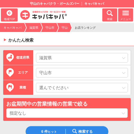
守山のキャバクラ・ガールズバー
キャバキャバ
地域TOP
検索
メニュー
キャバキャバ
滋賀県
守山市
守山
お店ランキング
かんたん検索
都道府県
エリア
業種
お盆期間中の営業情報の営業で絞る
6
件
検索する
ヒット