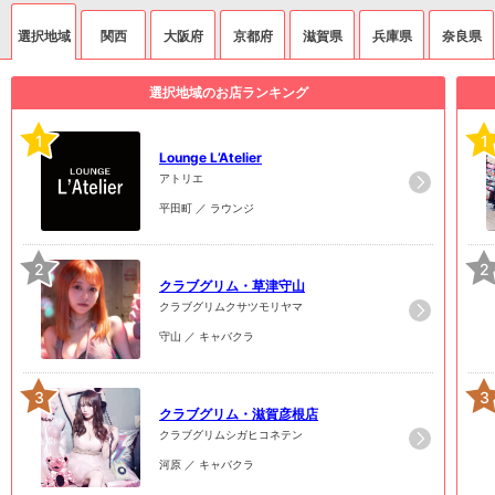
選択地域
関西
大阪府
京都府
滋賀県
兵庫県
奈良県
選択地域のお店ランキング
1
1
Lounge L’Atelier
アトリエ
平田町 ／ ラウンジ
2
2
クラブグリム・草津守山
クラブグリムクサツモリヤマ
守山 ／ キャバクラ
3
3
クラブグリム・滋賀彦根店
クラブグリムシガヒコネテン
河原 ／ キャバクラ