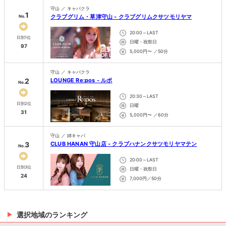
守山 ／ キャバクラ
1
クラブグリム・草津守山 - クラブグリムクサツモリヤマ
No.
20:00～LAST
日別1位
日曜・祝祭日
97
5,000円〜 ／50分
守山 ／ キャバクラ
2
LOUNGE Re:pos - ルポ
No.
20:30～LAST
日別2位
日曜
31
5,000円〜 ／60分
守山 ／ 姉キャバ
3
CLUB HANAN 守山店 - クラブハナンクサツモリヤマテン
No.
20:00～LAST
日別3位
日曜・祝祭日
24
7,000円／50分
選択地域のランキング