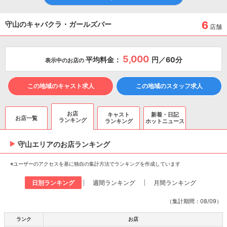
6
守山のキャバクラ・ガールズバー
店舗
5,000
平均料金：
円／60分
表示中のお店の
この地域のキャスト求人
この地域のスタッフ求人
お店
キャスト
新着・日記
お店一覧
ランキング
ランキング
ホットニュース
守山エリアのお店ランキング
※ユーザーのアクセスを基に独自の集計方法でランキングを作成しています
日別ランキング
週間ランキング
月間ランキング
（集計期間：08/09）
ランク
お店