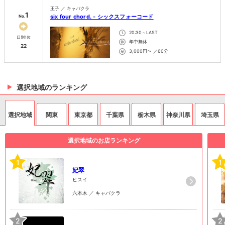
王子 ／ キャバクラ
1
six four chord. - シックスフォーコード
No.
20:30～LAST
日別1位
年中無休
22
3,000円〜 ／60分
選択地域のランキング
選択地域
関東
東京都
千葉県
栃木県
神奈川県
埼玉県
選択地域のお店ランキング
1
1
妃翠
ヒスイ
六本木 ／ キャバクラ
2
2