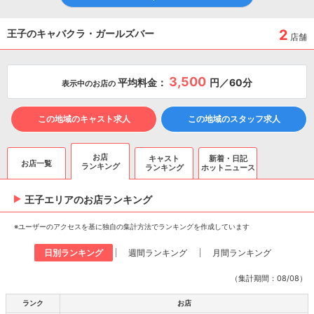
2
王子のキャバクラ・ガールズバー
店舗
3,500
平均料金：
円／60分
表示中のお店の
この地域のキャスト求人
この地域のスタッフ求人
お店
キャスト
新着・日記
お店一覧
ランキング
ランキング
ホットニュース
王子エリアのお店ランキング
※ユーザーのアクセスを基に独自の集計方法でランキングを作成しています
日別ランキング
週間ランキング
月間ランキング
（集計期間：08/08）
ランク
お店