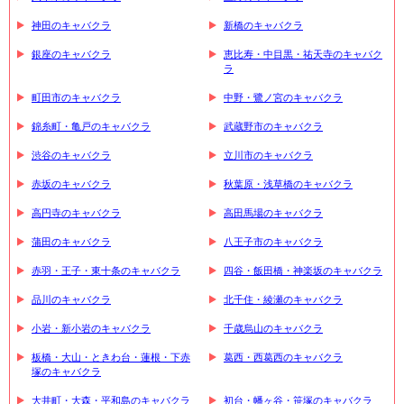
神田のキャバクラ
新橋のキャバクラ
銀座のキャバクラ
恵比寿・中目黒・祐天寺のキャバク
ラ
町田市のキャバクラ
中野・鷺ノ宮のキャバクラ
錦糸町・亀戸のキャバクラ
武蔵野市のキャバクラ
渋谷のキャバクラ
立川市のキャバクラ
赤坂のキャバクラ
秋葉原・浅草橋のキャバクラ
高円寺のキャバクラ
高田馬場のキャバクラ
蒲田のキャバクラ
八王子市のキャバクラ
赤羽・王子・東十条のキャバクラ
四谷・飯田橋・神楽坂のキャバクラ
品川のキャバクラ
北千住・綾瀬のキャバクラ
小岩・新小岩のキャバクラ
千歳烏山のキャバクラ
板橋・大山・ときわ台・蓮根・下赤
葛西・西葛西のキャバクラ
塚のキャバクラ
大井町・大森・平和島のキャバクラ
初台・幡ヶ谷・笹塚のキャバクラ