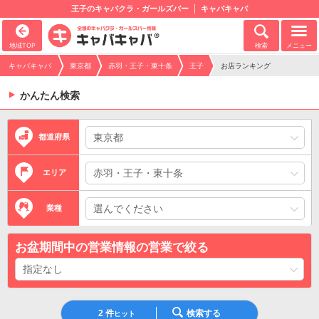
王子のキャバクラ・ガールズバー
キャバキャバ
地域TOP
検索
メニュー
キャバキャバ
東京都
赤羽・王子・東十条
王子
お店ランキング
かんたん検索
都道府県
エリア
業種
お盆期間中の営業情報の営業で絞る
2
件
検索する
ヒット