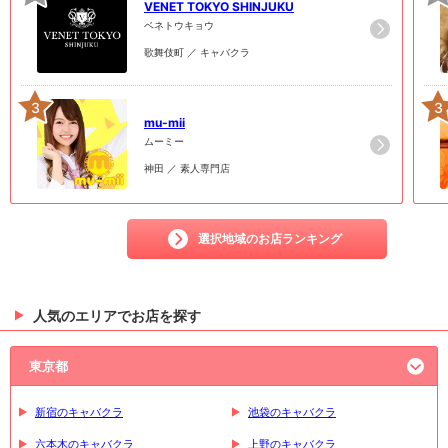
VENET TOKYO SHINJUKU
ベネトウキョウ
歌舞伎町 ／ キャバクラ
3
3
mu-mii
ムーミー
神田 ／ 素人専門店
選択地域のお店ランキング
人気のエリアでお店を探す
東京都
新宿のキャバクラ
池袋のキャバクラ
六本木のキャバクラ
上野のキャバクラ