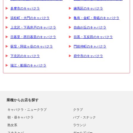
多摩市のキャバクラ
練馬区のキャバクラ
浜松町・大門のキャバクラ
亀有・金町・青砥のキャバクラ
上北沢・下高井戸のキャバクラ
自由が丘のキャバクラ
日暮里・西日暮里のキャバクラ
目黒・五反田のキャバクラ
荻窪・阿佐ヶ谷のキャバクラ
門前仲町のキャバクラ
下北沢のキャバクラ
府中市のキャバクラ
瑞江・船堀のキャバクラ
業種からお店を探す
キャバクラ・ニュークラブ
クラブ
朝・昼キャバクラ
パブ・スナック
熟女系
ラウンジ
スナキャバ
ガールズバー