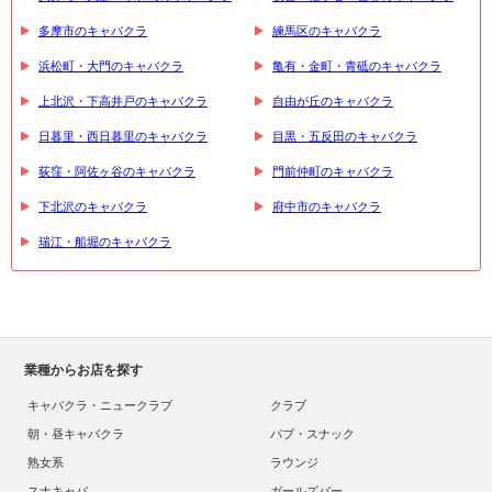
多摩市のキャバクラ
練馬区のキャバクラ
浜松町・大門のキャバクラ
亀有・金町・青砥のキャバクラ
上北沢・下高井戸のキャバクラ
自由が丘のキャバクラ
日暮里・西日暮里のキャバクラ
目黒・五反田のキャバクラ
荻窪・阿佐ヶ谷のキャバクラ
門前仲町のキャバクラ
下北沢のキャバクラ
府中市のキャバクラ
瑞江・船堀のキャバクラ
業種からお店を探す
キャバクラ・ニュークラブ
クラブ
朝・昼キャバクラ
パブ・スナック
熟女系
ラウンジ
スナキャバ
ガールズバー