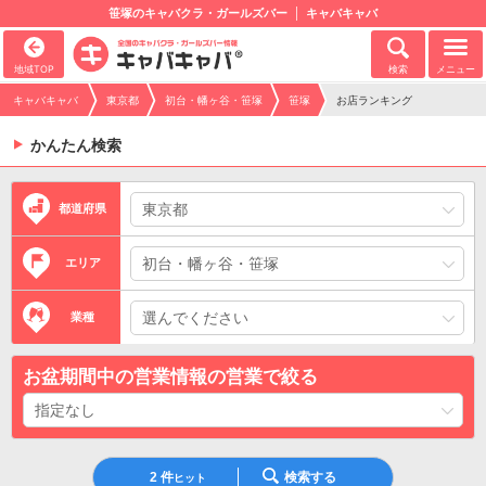
笹塚のキャバクラ・ガールズバー
キャバキャバ
地域TOP
検索
メニュー
キャバキャバ
東京都
初台・幡ヶ谷・笹塚
笹塚
お店ランキング
かんたん検索
都道府県
エリア
業種
お盆期間中の営業情報の営業で絞る
2
件
検索する
ヒット