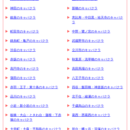
神田のキャバクラ
新橋のキャバクラ
銀座のキャバクラ
恵比寿・中目黒・祐天寺のキャバク
ラ
町田市のキャバクラ
中野・鷺ノ宮のキャバクラ
錦糸町・亀戸のキャバクラ
武蔵野市のキャバクラ
渋谷のキャバクラ
立川市のキャバクラ
赤坂のキャバクラ
秋葉原・浅草橋のキャバクラ
高円寺のキャバクラ
高田馬場のキャバクラ
蒲田のキャバクラ
八王子市のキャバクラ
赤羽・王子・東十条のキャバクラ
四谷・飯田橋・神楽坂のキャバクラ
品川のキャバクラ
北千住・綾瀬のキャバクラ
小岩・新小岩のキャバクラ
千歳烏山のキャバクラ
板橋・大山・ときわ台・蓮根・下赤
葛西・西葛西のキャバクラ
塚のキャバクラ
大井町・大森・平和島のキャバクラ
初台・幡ヶ谷・笹塚のキャバクラ