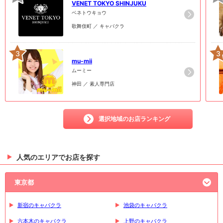
VENET TOKYO SHINJUKU
ベネトウキョウ
歌舞伎町 ／ キャバクラ
3
3
mu-mii
ムーミー
神田 ／ 素人専門店
選択地域のお店ランキング
人気のエリアでお店を探す
東京都
新宿のキャバクラ
池袋のキャバクラ
六本木のキャバクラ
上野のキャバクラ