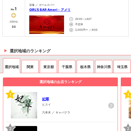
笹塚 ／ ガールズバー
1
GIRL'S BAR Ameri - アメリ
No.
20:00～LAST
日別1位
不定休
33
2,000円〜 ／40分
選択地域のランキング
選択地域
関東
東京都
千葉県
栃木県
神奈川県
埼玉県
選択地域のお店ランキング
1
1
妃翠
ヒスイ
六本木 ／ キャバクラ
2
2