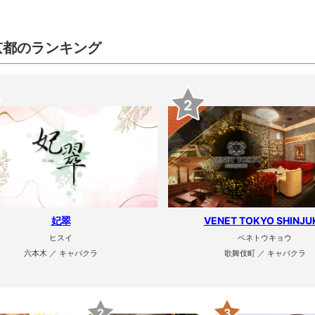
京都のランキング
2
妃翠
VENET TOKYO SHINJU
ヒスイ
ベネトウキョウ
六本木 ／ キャバクラ
歌舞伎町 ／ キャバクラ
2
3