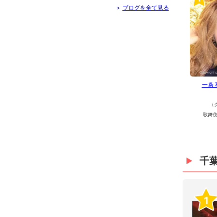
>
ブログを全て見る
一条
（
歌舞伎
千
1