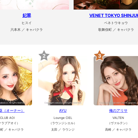
妃翠
VENET TOKYO SHINJU
ヒスイ
ベネトウキョウ
六本木 ／ キャバクラ
歌舞伎町 ／ キャバクラ
2
3
 葵（オーナー）
AYU
俺のアリサ
CLUB AOI
Lounge CIEL
VALTEN
クラブアオイ）
（ラウンジシエル）
（ヴァルテン）
町 ／ キャバクラ
太田 ／ ラウンジ
高崎 ／ キャバクラ