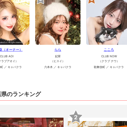
 葵（オーナー）
らら
こころ
CLUB AOI
妃翠
CLUB NOW
クラブアオイ）
（ヒスイ）
（クラブ ナウ）
町 ／ キャバクラ
六本木 ／ キャバクラ
歌舞伎町 ／ キャバクラ
葉県のランキング
2