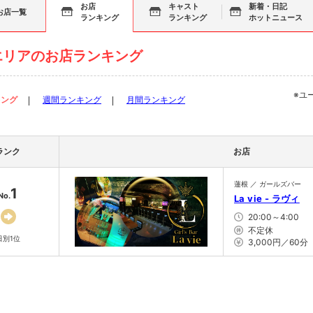
お店
キャスト
新着・日記
お店一覧
ランキング
ランキング
ホットニュース
エリアのお店ランキング
※ユ
キング
週間ランキング
月間ランキング
ランク
お店
蓮根 ／ ガールズバー
1
No.
La vie - ラヴィ
20:00～4:00
不定休
日別1位
3,000円／60分