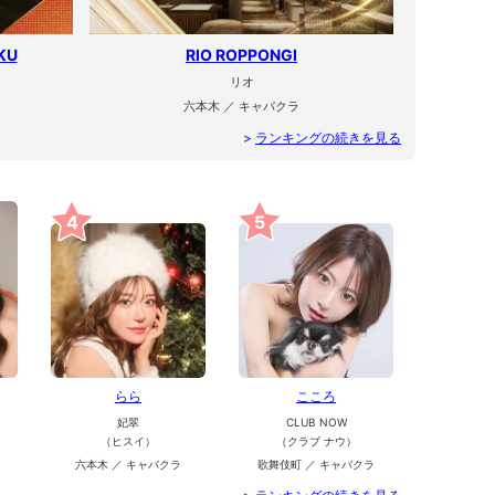
KU
RIO ROPPONGI
リオ
六本木 ／ キャバクラ
>
ランキングの続きを見る
4
5
らら
こころ
妃翠
CLUB NOW
（ヒスイ）
（クラブ ナウ）
六本木 ／ キャバクラ
歌舞伎町 ／ キャバクラ