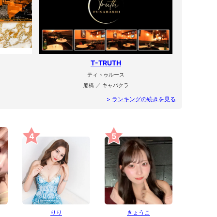
T-TRUTH
ティトゥルース
船橋 ／ キャバクラ
>
ランキングの続きを見る
4
5
りり
きょうこ