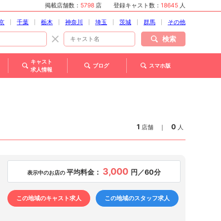
掲載店舗数：
5798
店
登録キャスト数：
18645
人
京
千葉
栃木
神奈川
埼玉
茨城
群馬
その他
検索
キャスト
ブログ
スマホ版
求人情報
1
0
店舗
｜
人
3,000
平均料金：
円／60分
表示中のお店の
この地域のキャスト求人
この地域のスタッフ求人