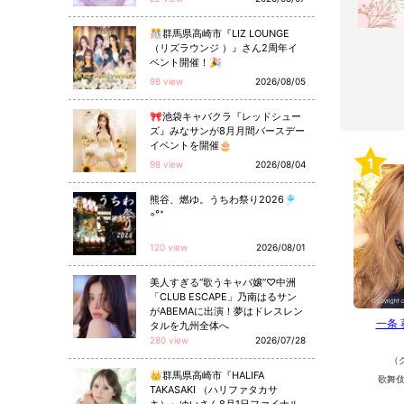
🎊群馬県高崎市『LIZ LOUNGE
（リズラウンジ ）』さん2周年イ
ベント開催！🎉
98 view
2026/08/05
🎀池袋キャバクラ『レッドシュー
ズ』みなサンが8月月間バースデー
イベントを開催🎂
1
98 view
2026/08/04
熊谷、燃ゆ。うちわ祭り2026🎐
◦°⁺
120 view
2026/08/01
美人すぎる“歌うキャバ嬢”♡中洲
「CLUB ESCAPE」乃南はるサン
がABEMAに出演！夢はドレスレン
一条
タルを九州全体へ
280 view
2026/07/28
（
👑群馬県高崎市『HALIFA
歌舞伎
TAKASAKI （ハリファタカサ