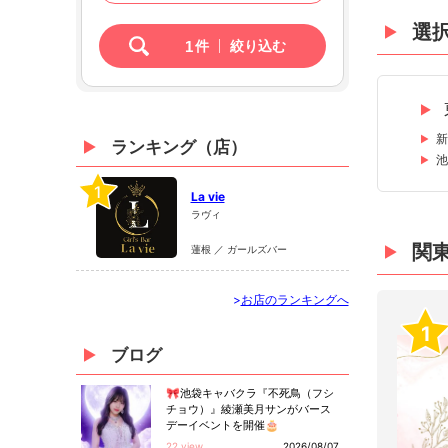
選
1
件
絞り込む
新
ランキング（店）
池
1
La vie
ラヴィ
関
蓮根 ／ ガールズバー
>
お店のランキングへ
1
ブログ
🎀池袋キャバクラ『不死鳥（フシ
チョウ）』綾瀬美月サンがバース
デーイベントを開催🎂
22 view
2026/08/07