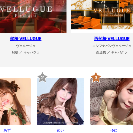
船橋 VELLUGUE
西船橋 VELLUGUE
ヴェルージュ
ニシフナバシヴェルージュ
船橋 ／ キャバクラ
西船橋 ／ キャバクラ
2
3
あず
めい
ゆに