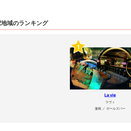
択地域のランキング
1
La vie
ラヴィ
蓮根 ／ ガールズバー