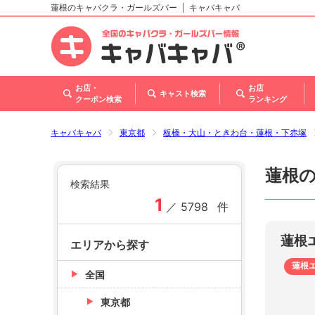
蓮根のキャバクラ・ガールズバー
キャバキャバ
北海道
東北
関東
甲信越・北陸
東海
関西
中国
四国
九州・沖縄
トップ
お店・
お店
キャスト検索
クーポン検索
ランキング
キャバキャバ
東京都
板橋・大山・ときわ台・蓮根・下赤塚
蓮根
検索結果
1
／
5798
件
蓮根
エリアから探す
蓮根
全国
東京都