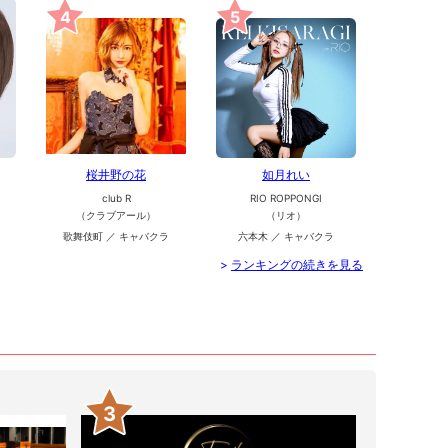
4
5
桜井野の花
如月れい
club R
RIO ROPPONGI
（クラブアール）
（リオ）
歌舞伎町 ／ キャバクラ
六本木 ／ キャバクラ
>
ランキングの続きを見る
3