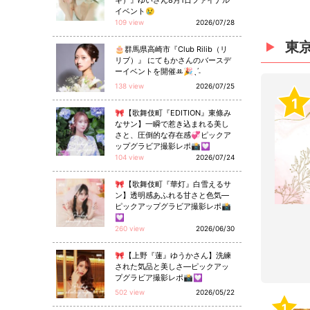
キ）』ゆいさん8月1日ファイナル
イベント😢
109 view
2026/07/28
東
🎂群馬県高崎市『Club Rilib（リ
リブ）』 にてもかさんのバースデ
ーイベントを開催ꔛ🎉ˎˊ˗
138 view
2026/07/25
1
🎀【歌舞伎町『EDITION』東條み
なサン】一瞬で惹き込まれる美し
さと、圧倒的な存在感💞ピックア
ップグラビア撮影レポ📸💟
104 view
2026/07/24
🎀【歌舞伎町『華灯』白雪えるサ
ン】透明感あふれる甘さと色気—
ピックアップグラビア撮影レポ📸
💟
260 view
2026/06/30
🎀【上野『蓮』ゆうかさん】洗練
された気品と美しさ—ピックアッ
プグラビア撮影レポ📸💟
502 view
2026/05/22
1