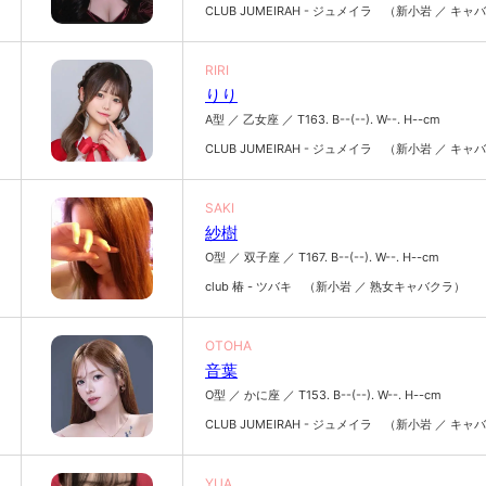
CLUB JUMEIRAH - ジュメイラ （新小岩 ／ キャ
RIRI
りり
A型 ／ 乙女座 ／ T163. B--(--). W--. H--cm
CLUB JUMEIRAH - ジュメイラ （新小岩 ／ キャ
SAKI
紗樹
O型 ／ 双子座 ／ T167. B--(--). W--. H--cm
club 椿 - ツバキ （新小岩 ／ 熟女キャバクラ）
OTOHA
音葉
O型 ／ かに座 ／ T153. B--(--). W--. H--cm
CLUB JUMEIRAH - ジュメイラ （新小岩 ／ キャ
YUA