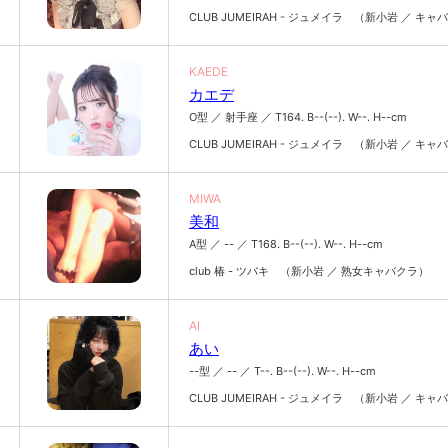
CLUB JUMEIRAH - ジュメイラ （新小岩 ／ キャ
KAEDE
カエデ
O型 ／ 射手座 ／ T164. B--(--). W--. H--cm
CLUB JUMEIRAH - ジュメイラ （新小岩 ／ キャ
MIWA
美和
A型 ／ -- ／ T168. B--(--). W--. H--cm
club 椿 - ツバキ （新小岩 ／ 熟女キャバクラ）
AI
あい
--型 ／ -- ／ T--. B--(--). W--. H--cm
CLUB JUMEIRAH - ジュメイラ （新小岩 ／ キャ