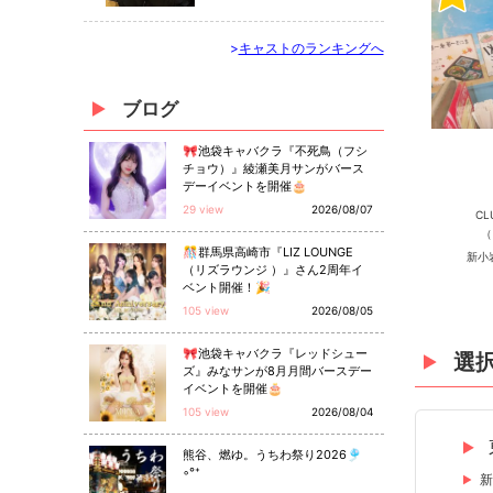
>
キャストのランキングへ
ブログ
🎀池袋キャバクラ『不死鳥（フシ
チョウ）』綾瀬美月サンがバース
デーイベントを開催🎂
29 view
2026/08/07
CL
（
🎊群馬県高崎市『LIZ LOUNGE
新小
（リズラウンジ ）』さん2周年イ
ベント開催！🎉
105 view
2026/08/05
🎀池袋キャバクラ『レッドシュー
選
ズ』みなサンが8月月間バースデー
イベントを開催🎂
105 view
2026/08/04
熊谷、燃ゆ。うちわ祭り2026🎐
◦°⁺
新