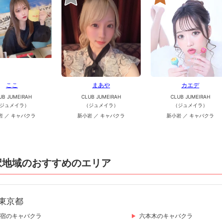
ここ
まあや
カエデ
UB JUMEIRAH
CLUB JUMEIRAH
CLUB JUMEIRAH
ジュメイラ）
（ジュメイラ）
（ジュメイラ）
岩 ／ キャバクラ
新小岩 ／ キャバクラ
新小岩 ／ キャバクラ
択地域のおすすめのエリア
東京都
宿のキャバクラ
六本木のキャバクラ