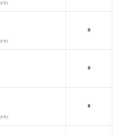
バクラ）
9
バクラ）
9
8
バクラ）