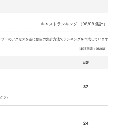
キャストランキング （08/08 集計）
ーザーのアクセスを基に独自の集計方法でランキングを作成しています
（集計期間：08/08）
日別
37
バクラ）
24