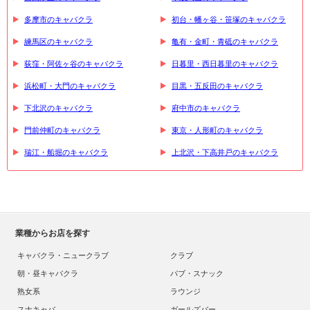
多摩市のキャバクラ
初台・幡ヶ谷・笹塚のキャバクラ
練馬区のキャバクラ
亀有・金町・青砥のキャバクラ
荻窪・阿佐ヶ谷のキャバクラ
日暮里・西日暮里のキャバクラ
浜松町・大門のキャバクラ
目黒・五反田のキャバクラ
下北沢のキャバクラ
府中市のキャバクラ
門前仲町のキャバクラ
東京・人形町のキャバクラ
瑞江・船堀のキャバクラ
上北沢・下高井戸のキャバクラ
業種からお店を探す
キャバクラ・ニュークラブ
クラブ
朝・昼キャバクラ
パブ・スナック
熟女系
ラウンジ
スナキャバ
ガールズバー