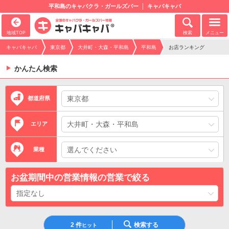
平和島のキャバクラ・ガールズバー
キャバキャバ
地域TOP
検索
メニュー
キャバキャバ
東京都
大井町・大森・平和島
平和島
お店ランキング
かんたん検索
都道府県
エリア
業種
お盆期間中の営業情報の営業で絞る
2
件
検索する
ヒット