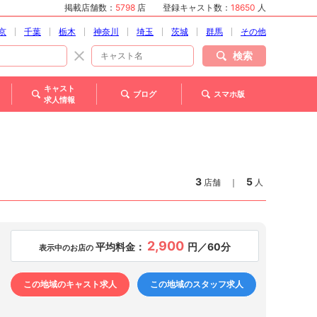
掲載店舗数：
5798
店
登録キャスト数：
18650
人
京
千葉
栃木
神奈川
埼玉
茨城
群馬
その他
検索
キャスト
ブログ
スマホ版
求人情報
3
5
店舗
｜
人
2,900
平均料金：
円／60分
表示中のお店の
この地域のキャスト求人
この地域のスタッフ求人