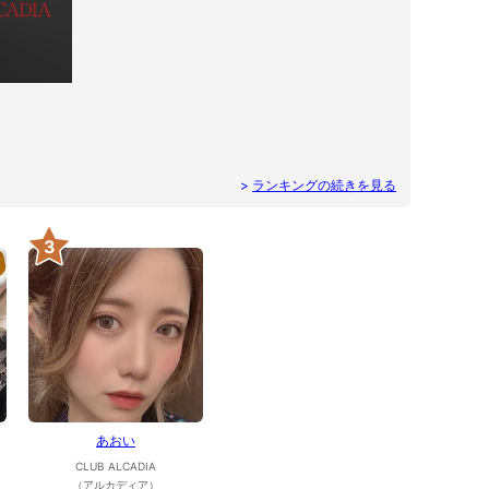
>
ランキングの続きを見る
3
あおい
CLUB ALCADIA
（アルカディア）