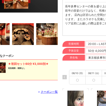
長年多摩センターの夜を盛り上げて
前半の容姿だけではなく、性格
ます。 店内は区切られた空間
ります。 またカラオケも完備
リア近郊にお越しの際は是非ご
営業時間
20:00～LAS
予算目安
50分 4,000
なクーポン
所在地
東京都多摩市落合
★初回セット60分 ¥3,000別★
有効期限：期限なし
08/10 (月)
08/11 (火)
0
〇
〇
>
クーポン一覧