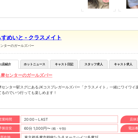
すめいと - クラスメイト
センターのガールズバー
お店紹介
ホットニュース
キャスト日記
スタッフ求人
キャスト求人
多摩センターのガールズバー
摩センター駅スグにあるJKコスプレガールズバー「クラスメイト」一緒にワイワイ
てるのでいつ行っても楽しめます！
営業時間
20:00～LAST
店休
予算目安
60分 1,000円〜
電話
(税・サ別)
所在地
東京都多摩市鶴牧1-3-8 オークハイツ多摩1F