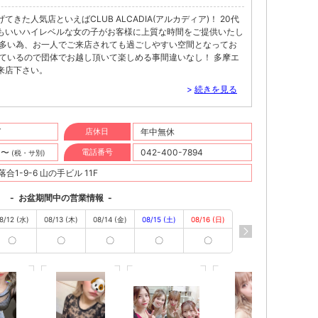
きた人気店といえばCLUB ALCADIA(アルカディア)！ 20代
もいいハイレベルな女の子がお客様に上質な時間をご提供いたし
が多い為、お一人でご来店されても過ごしやすい空間となってお
しているので団体でお越し頂いて楽しめる事間違いなし！ 多摩エ
来店下さい。
>
続きを見る
T
店休日
年中無休
円〜
電話番号
042-400-7894
(税・サ別)
1-9-6 山の手ビル 11F
-
お盆期間中の営業情報
-
8/12 (水)
08/13 (木)
08/14 (金)
08/15 (土)
08/16 (日)
〇
〇
〇
〇
〇