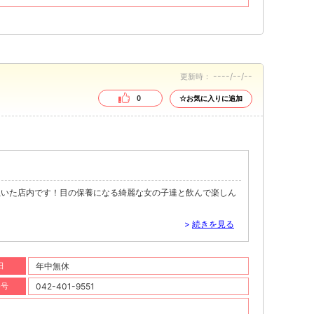
----/--/--
更新時：
0
☆お気に入りに追加
ぬいた店内です！目の保養になる綺麗な女の子達と飲んで楽しん
>
続きを見る
日
年中無休
番号
042-401-9551