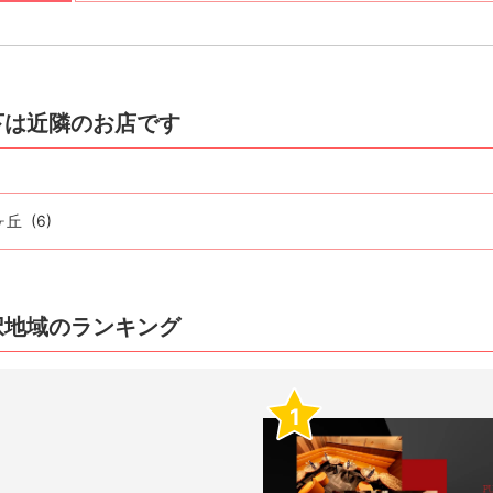
下は近隣のお店です
ヶ丘
(6)
択地域のランキング
1