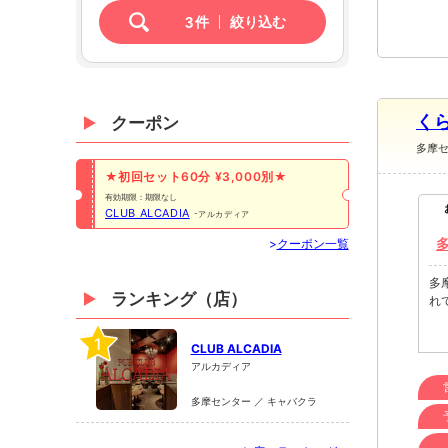
3
件
絞り込む
くら
クーポン
多摩
★初回セット60分 ¥3,000別★
有効期限：期限なし
CLUB ALCADIA
アルカディア
>
クーポン一覧
多
ランキング（店）
れ
1
CLUB ALCADIA
アルカディア
多摩センター ／ キャバクラ