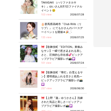
TAKASAKI （ハリファタカサ
キ）』ゆいさん8月1日ファイナル
イベント😢
103 view
2026/07/28
🎂群馬県高崎市『Club Rilib（リ
リブ）』 にてもかさんのバースデ
ーイベントを開催ꔛ🎉ˎˊ˗
135 view
2026/07/25
🎀【歌舞伎町『EDITION』東條み
なサン】一瞬で惹き込まれる美し
さと、圧倒的な存在感💞ピックア
ップグラビア撮影レポ📸💟
101 view
2026/07/24
🎀【歌舞伎町『華灯』白雪えるサ
ン】透明感あふれる甘さと色気—
ピックアップグラビア撮影レポ📸
💟
257 view
2026/06/30
🎀【上野『蓮』ゆうかさん】洗練
された気品と美しさ—ピックアッ
プグラビア撮影レポ📸💟