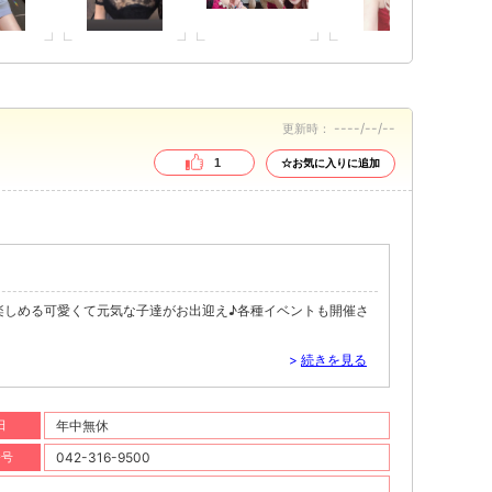
----/--/--
更新時：
1
☆お気に入りに追加
楽しめる可愛くて元気な子達がお出迎え♪各種イベントも開催さ
>
続きを見る
日
年中無休
番号
042-316-9500