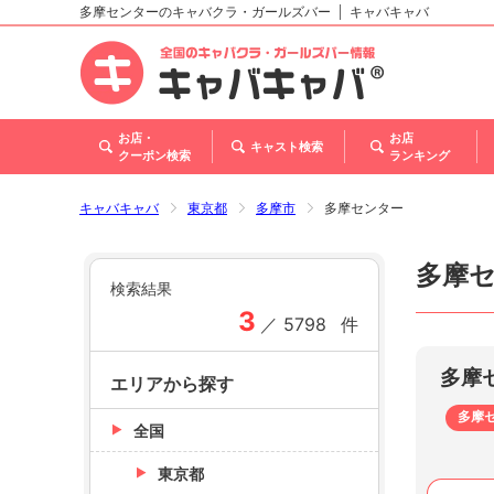
多摩センターのキャバクラ・ガールズバー
キャバキャバ
北海道
東北
関東
甲信越・北陸
東海
関西
中国
四国
九州・沖縄
トップ
お店・
お店
キャスト検索
クーポン検索
ランキング
キャバキャバ
東京都
多摩市
多摩センター
多摩
検索結果
3
／
5798
件
多摩
エリアから探す
多摩
全国
東京都