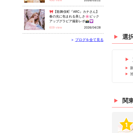
496 view
2026/05/22
🎀【歌舞伎町『ARC』カナさん】
春の光に包まれる美しさ🌸ピック
アップグラビア撮影レポ📸💟
609 view
2026/04/28
選
>
ブログを全て見る
関
1