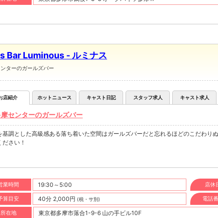
ls Bar Luminous - ルミナス
センターのガールズバー
お店紹介
ホットニュース
キャスト日記
スタッフ求人
キャスト求人
多摩センターのガールズバー
を基調とした高級感ある落ち着いた空間はガールズバーだと忘れるほどのこだわり
ください！
営業時間
19:30～5:00
店休
予算目安
40分 2,000円
電話
(税・サ別)
所在地
東京都多摩市落合1-9-6 山の手ビル10F