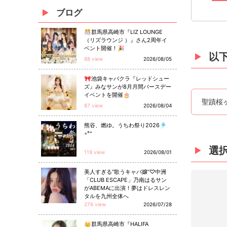
ブログ
🎊群馬県高崎市『LIZ LOUNGE
（リズラウンジ ）』さん2周年イ
ベント開催！🎉
以
88 view
2026/08/05
🎀池袋キャバクラ『レッドシュー
ズ』みなサンが8月月間バースデー
イベントを開催🎂
聖蹟桜
87 view
2026/08/04
熊谷、燃ゆ。うちわ祭り2026🎐
◦°⁺
選
119 view
2026/08/01
美人すぎる“歌うキャバ嬢”♡中洲
「CLUB ESCAPE」乃南はるサン
がABEMAに出演！夢はドレスレン
タルを九州全体へ
276 view
2026/07/28
👑群馬県高崎市『HALIFA