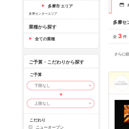
多摩市 エリア
多摩センターエリア
多摩セ
業種から探す
3
全
件
全ての業種
さらに
ご予算・こだわりから探す
ご予算
こだわり
ニューオープン