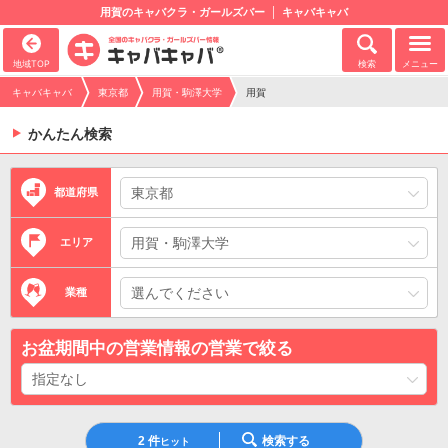
用賀のキャバクラ・ガールズバー
キャバキャバ
地域TOP
検索
メニュー
キャバキャバ
東京都
用賀・駒澤大学
用賀
かんたん検索
都道府県
エリア
業種
お盆期間中の営業情報の営業で絞る
2
件
検索する
ヒット