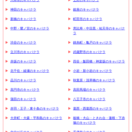
六本木のキャバクラ
上野のキャバクラ
神田のキャバクラ
銀座のキャバクラ
新橋のキャバクラ
町田市のキャバクラ
中野・鷺ノ宮のキャバクラ
恵比寿・中目黒・祐天寺のキャバク
ラ
渋谷のキャバクラ
錦糸町・亀戸のキャバクラ
立川市のキャバクラ
武蔵野市のキャバクラ
赤坂のキャバクラ
四谷・飯田橋・神楽坂のキャバクラ
北千住・綾瀬のキャバクラ
小岩・新小岩のキャバクラ
品川のキャバクラ
秋葉原・浅草橋のキャバクラ
高円寺のキャバクラ
高田馬場のキャバクラ
蒲田のキャバクラ
八王子市のキャバクラ
赤羽・王子・東十条のキャバクラ
葛西・西葛西のキャバクラ
大井町・大森・平和島のキャバクラ
板橋・大山・ときわ台・蓮根・下赤
塚のキャバクラ