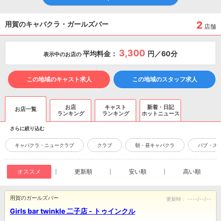
2
用賀のキャバクラ・ガールズバー
店舗
3,300
平均料金：
円／60分
表示中のお店の
この地域のキャスト求人
この地域のスタッフ求人
お店
キャスト
新着・日記
お店一覧
ランキング
ランキング
ホットニュース
さらに絞り込む
キャバクラ・ニュークラブ
クラブ
朝・昼キャバクラ
パブ・ス
オススメ
更新順
安い順
高い順
用賀のガールズバー
更新時：
----/--/--
Girls bar twinkle 二子店 - トゥインクル