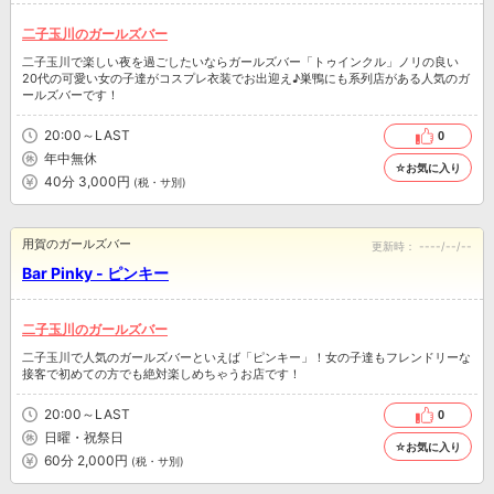
二子玉川のガールズバー
二子玉川で楽しい夜を過ごしたいならガールズバー「トゥインクル」ノリの良い
20代の可愛い女の子達がコスプレ衣装でお出迎え♪巣鴨にも系列店がある人気のガ
ールズバーです！
20:00～LAST
0
年中無休
☆お気に入り
40分 3,000円
(税・サ別)
用賀のガールズバー
更新時：
----/--/--
Bar Pinky - ピンキー
二子玉川のガールズバー
二子玉川で人気のガールズバーといえば「ピンキー」！女の子達もフレンドリーな
接客で初めての方でも絶対楽しめちゃうお店です！
20:00～LAST
0
日曜・祝祭日
☆お気に入り
60分 2,000円
(税・サ別)