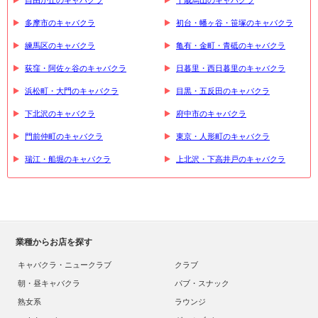
自由が丘のキャバクラ
千歳烏山のキャバクラ
多摩市のキャバクラ
初台・幡ヶ谷・笹塚のキャバクラ
練馬区のキャバクラ
亀有・金町・青砥のキャバクラ
荻窪・阿佐ヶ谷のキャバクラ
日暮里・西日暮里のキャバクラ
浜松町・大門のキャバクラ
目黒・五反田のキャバクラ
下北沢のキャバクラ
府中市のキャバクラ
門前仲町のキャバクラ
東京・人形町のキャバクラ
瑞江・船堀のキャバクラ
上北沢・下高井戸のキャバクラ
業種からお店を探す
キャバクラ・ニュークラブ
クラブ
朝・昼キャバクラ
パブ・スナック
熟女系
ラウンジ