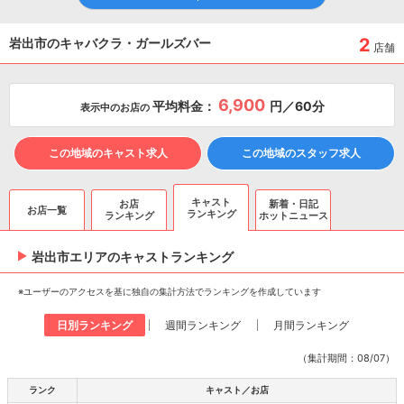
2
岩出市のキャバクラ・ガールズバー
店舗
6,900
平均料金：
円／60分
表示中のお店の
この地域のキャスト求人
この地域のスタッフ求人
キャスト
お店
新着・日記
お店一覧
ランキング
ランキング
ホットニュース
岩出市エリアのキャスト
ランキング
※ユーザーのアクセスを基に独自の集計方法でランキングを作成しています
日別ランキング
週間ランキング
月間ランキング
（集計期間：08/07）
ランク
キャスト／お店