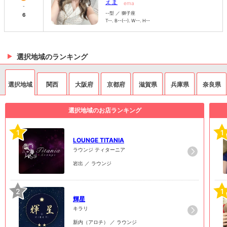
えま
ema
-
--型 ／ 獅子座
6
T--. B--(--). W--. H--
選択地域のランキング
選択地域
関西
大阪府
京都府
滋賀県
兵庫県
奈良県
選択地域のお店ランキング
1
1
LOUNGE TITANIA
ラウンジ ティターニア
岩出 ／ ラウンジ
2
1
輝星
キラリ
新内（アロチ） ／ ラウンジ