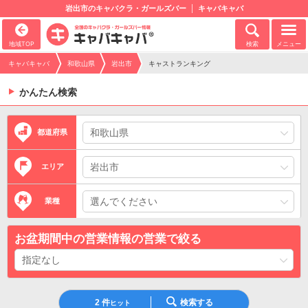
岩出市のキャバクラ・ガールズバー
キャバキャバ
地域TOP
検索
メニュー
キャバキャバ
和歌山県
岩出市
キャストランキング
かんたん検索
都道府県
エリア
業種
お盆期間中の営業情報の営業で絞る
2
件
検索する
ヒット