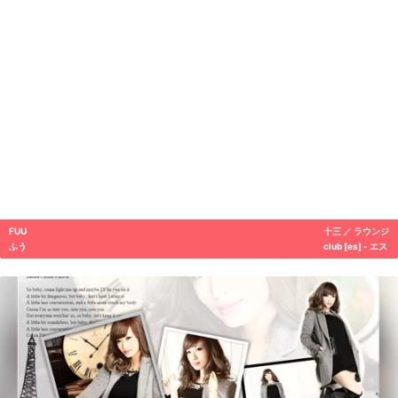
FUU
十三 ／ ラウンジ
ふう
club [es] - エス
MIYU ICHINOSE
十三 ／ キャバクラ