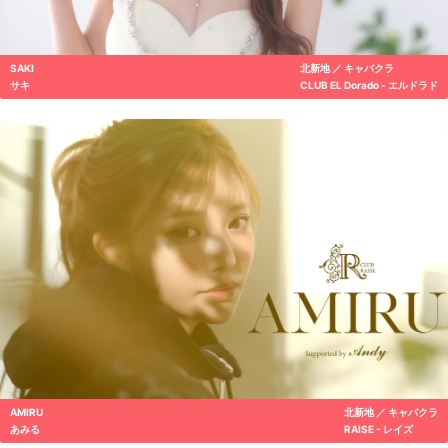
SAKI
北新地 ／ キャバクラ
サキ
CLUB EL Dorado - エルドラド
AMIRU
北新地 ／ キャバクラ
あみる
RAISE - レイズ