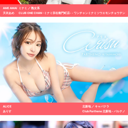
AME AMAI
ミナミ ／ 熟女系
天衣あめ
CLUB ONE CHAN -ミナミ宗右衛門町店- - ワンチャンミナミソウエモンチョウテン
ALICE
北新地 ／ キャバクラ
ありす
Club Partheno 北新地 - パルテノ