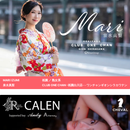
MARI IZUMI
祇園 ／ 熟女系
泉水真梨
CLUB ONE CHAN -祇園白川店- - ワンチャンギオンシラカワテン