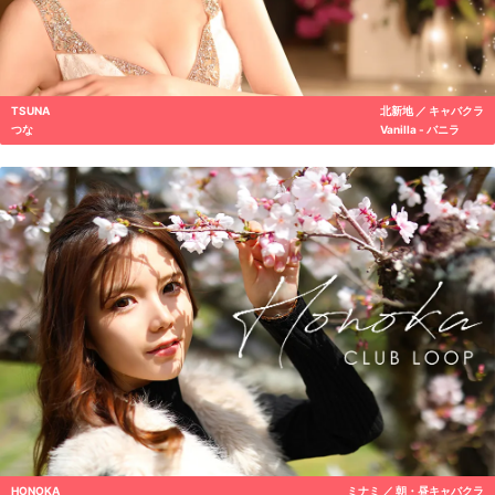
TSUNA
北新地 ／ キャバクラ
つな
Vanilla - バニラ
HONOKA
ミナミ ／ 朝・昼キャバクラ