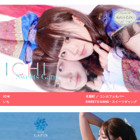
ICHI
木屋町 ／ コンカフェ＆バー
いち
SWEETS GANG - スイーツギャング