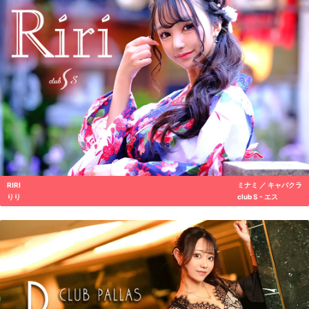
RIRI
ミナミ ／ キャバクラ
りり
club S - エス