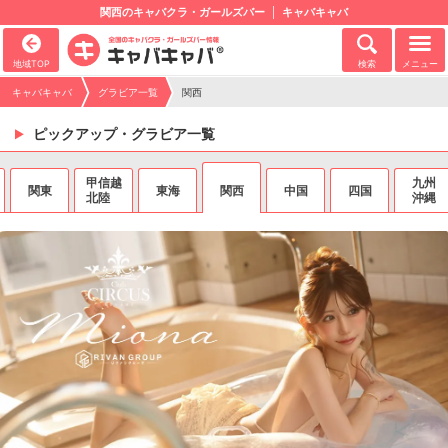
関西のキャバクラ・ガールズバー
キャバキャバ
地域TOP
検索
メニュー
キャバキャバ
グラビア一覧
関西
ピックアップ・グラビア一覧
甲信越
九州
関東
東海
関西
中国
四国
北陸
沖縄