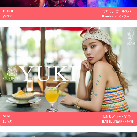
CHLOE
ミナミ ／ ガールズバー
クロエ
Bamboo - バンブー
YUKI
北新地 ／ キャバクラ
ゆうき
BABEL 北新地 - バベル