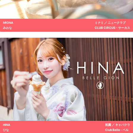
MIONA
ミナミ ／ ニュークラブ
みおな
CLUB CIRCUS - サーカス
HINA
祇園 ／ キャバクラ
ひな
Club Belle - ベル