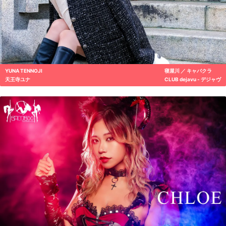
YUNA TENNOJI
寝屋川 ／ キャバクラ
天王寺ユナ
CLUB dejavu - デジャヴ