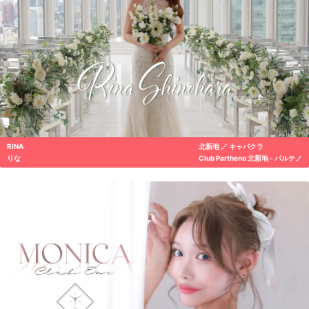
RINA
北新地 ／ キャバクラ
りな
Club Partheno 北新地 - パルテノ