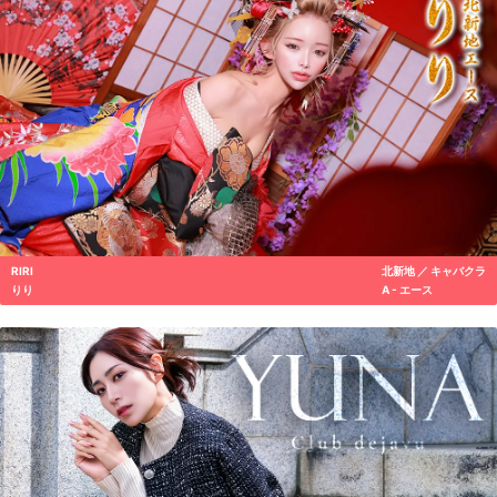
RIRI
北新地 ／ キャバクラ
りり
A - エース