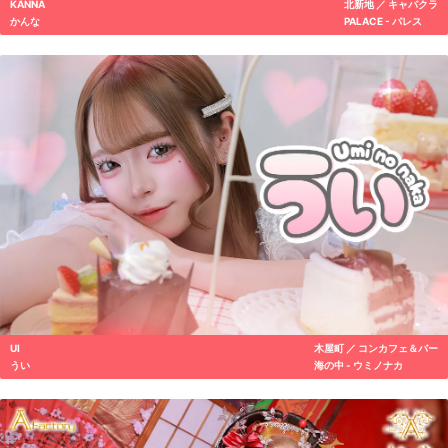
KANNA
北新地 ／ キャバクラ
かんな
PALACE - パレス
UI
木屋町 ／ コンカフェ＆バー
うい
海の中 - ウミノナカ