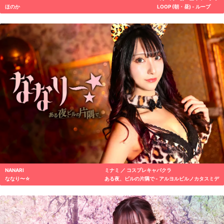
ほのか
LOOP (朝・昼) - ループ
NANARI
ミナミ ／ コスプレキャバクラ
ななり〜☆
ある夜、ビルの片隅で - アルヨルビルノカタスミデ