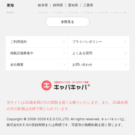
東海
岐阜県
静岡県
愛知県
三重県
関西
滋賀県
京都府
大阪府
兵庫県
奈良県
和歌山県
中国
鳥取県
島根県
岡山県
広島県
山口県
全部見る
四国
徳島県
香川県
愛媛県
高知県
九州・沖縄
福岡県
佐賀県
長崎県
熊本県
大分県
宮崎県
ご利用規約
プライバシポリシー
鹿児島県
沖縄県
掲載店舗募集中
よくある質問
人気のエリアからお店を探す
会社概要
お問い合わせ
新宿のキャバクラ
歌舞伎町のキャバクラ
札幌市のキャバクラ
すすきののキャバクラ
北新地のキャバクラ
池袋のキャバクラ
ミナミのキャバクラ
大宮のキャバクラ
新潟市のキャバクラ
六本木のキャバクラ
高崎市のキャバクラ
池袋駅（西口）のキャバクラ
池袋駅（東口）のキャバクラ
宇都宮市のキャバクラ
当サイトは20歳未満の方の閲覧を固くお断りいたします。また、20歳未満
新潟駅前のキャバクラ
上野のキャバクラ
福岡市のキャバクラ
の方の飲酒は法律で禁じられています。
函館市のキャバクラ
長野市のキャバクラ
中洲のキャバクラ
Copyright © 2008-2026 K.E.G CO.,LTD. All rights reserved. キャバキャバは、
株式会社K.E.Gの登録商標または商標です。写真等の無断転載を固く禁じます。