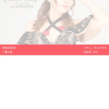
RIA ICHIJO
ミナミ ／ キャバクラ
一条りあ
club S - エス