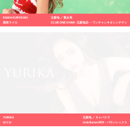
RAIKA KUROSAKI
北新地 ／ 熟女系
黒咲ライカ
CLUB ONE CHAN -北新地店- - ワンチャンキタシンチテン
YURIKA
北新地 ／ キャバクラ
ゆりか
club Baron REX - バロンレックス