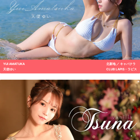
YUI AMATUKA
北新地 ／ キャバクラ
天使ゆい
CLUB LAPIS - ラピス