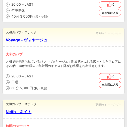
20:00～LAST
0
年中無休
☆お気に入り
40分 3,000円
(税・サ別)
大和のパブ・スナック
更新時：
----/--/--
Voyage - ヴォヤージュ
大和のパブ
大和で長年愛されているパブ「ヴォヤージュ」開放感あふれる広々としたフロアに
は20代～40代の幅広い年齢層のキャスト陣がお客様をお出迎えします。
20:00～LAST
0
日曜
☆お気に入り
60分 5,000円
(税・サ別)
大和のパブ・スナック
更新時：
----/--/--
Neith - ネイト
鶴間のスナック