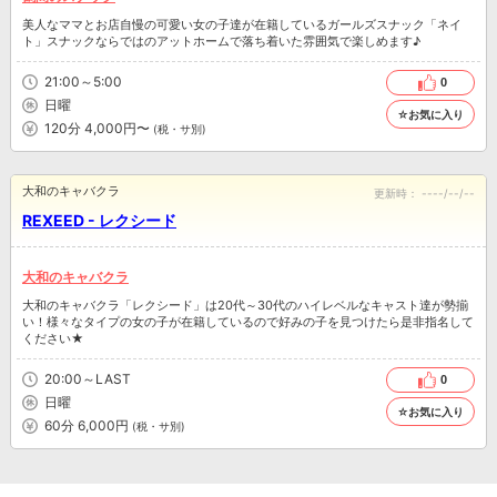
美人なママとお店自慢の可愛い女の子達が在籍しているガールズスナック「ネイ
ト」スナックならではのアットホームで落ち着いた雰囲気で楽しめます♪
21:00～5:00
0
日曜
☆お気に入り
120分 4,000円〜
(税・サ別)
大和のキャバクラ
更新時：
----/--/--
REXEED - レクシード
大和のキャバクラ
大和のキャバクラ「レクシード」は20代～30代のハイレベルなキャスト達が勢揃
い！様々なタイプの女の子が在籍しているので好みの子を見つけたら是非指名して
ください★
20:00～LAST
0
日曜
☆お気に入り
60分 6,000円
(税・サ別)