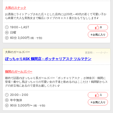
大和のスナック
お洒落にライトアップされた広々とした店内には20代～40代の若くて可愛い子か
ら綺麗で大人な美熟女まで幅広いタイプのキャスト達がおもてなしします♪
19:00～LAST
0
日曜
☆お気に入り
60分 3,000円
(税・サ別)
大和のガールズバー
更新時：
----/--/--
ぽっちゃりASK 鶴間店 - ポッチャリアスク ツルマテン
鶴間のガールズバー
都内で話題のぽっちゃり系ガールズバー「ポッチャリアスク 」が神奈川・鶴間に
登場！癒やし系ぽっちゃりの可愛い女の子達と飲めるのはここだけ！鶴間駅からス
グの好立地にあるので是非お越しください♪
20:00～2:00
1
年中無休
☆お気に入り
90分 3,000円〜
(税・サ別)