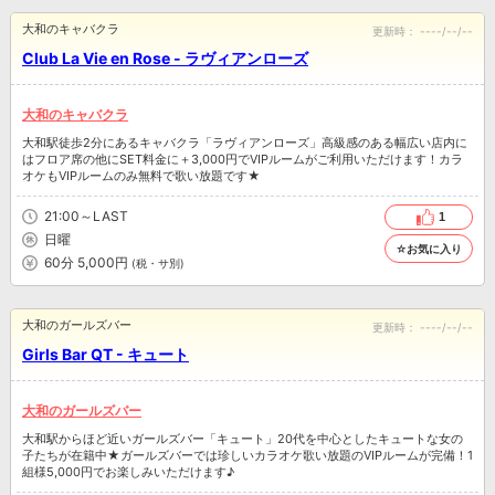
大和のキャバクラ
更新時：
----/--/--
Club La Vie en Rose - ラヴィアンローズ
大和のキャバクラ
大和駅徒歩2分にあるキャバクラ「ラヴィアンローズ」高級感のある幅広い店内に
はフロア席の他にSET料金に＋3,000円でVIPルームがご利用いただけます！カラ
オケもVIPルームのみ無料で歌い放題です★
21:00～LAST
1
日曜
☆お気に入り
60分 5,000円
(税・サ別)
大和のガールズバー
更新時：
----/--/--
Girls Bar QT - キュート
大和のガールズバー
大和駅からほど近いガールズバー「キュート」20代を中心としたキュートな女の
子たちが在籍中★ガールズバーでは珍しいカラオケ歌い放題のVIPルームが完備！1
組様5,000円でお楽しみいただけます♪