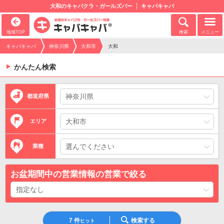
大和のキャバクラ・ガールズバー
キャバキャバ
地域TOP
検索
メニュー
キャバキャバ
神奈川県
大和市
大和
かんたん検索
都道府県
エリア
業種
お盆期間中の営業情報の営業で絞る
7
件
検索する
ヒット