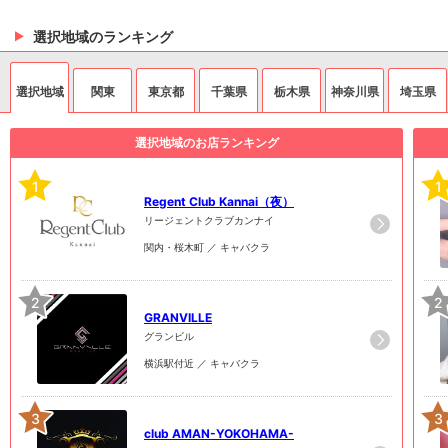
選択地域のランキング
選択地域
関東
東京都
千葉県
栃木県
神奈川県
埼玉県
選択地域のお店ランキング
1
1
Regent Club Kannai（夜）
リージェントクラブカンナイ
関内・桜木町 ／ キャバクラ
2
2
GRANVILLE
グランビル
横浜駅付近 ／ キャバクラ
3
3
club AMAN-YOKOHAMA-