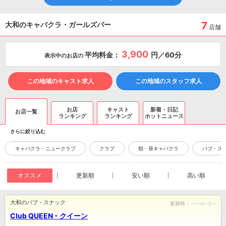
7
大和のキャバクラ・ガールズバー
店舗
3,900
平均料金：
円／60分
表示中のお店の
この地域のキャスト求人
この地域のスタッフ求人
お店
キャスト
新着・日記
お店一覧
ランキング
ランキング
ホットニュース
さらに絞り込む
キャバクラ・ニュークラブ
クラブ
朝・昼キャバクラ
パブ・ス
オススメ
更新順
安い順
高い順
大和のパブ・スナック
更新時：
----/--/--
Club QUEEN - クイーン