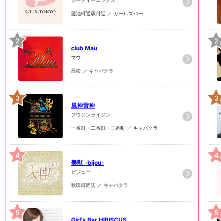
蓮池町通駅付近 ／ ガールズバー
2
2
club Mau
マウ
高松 ／ キャバクラ
3
3
風神雷神
フウジンライジン
一番町・二番町・三番町 ／ キャバクラ
4
4
美獣 -bijou-
ビジュー
秋田町周辺 ／ キャバクラ
5
5
Girl's Bar HIBISCUS