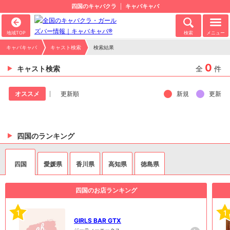
四国のキャバクラ
キャバキャバ
地域TOP
検索
メニュー
キャバキャバ
キャスト検索
検索結果
0
キャスト検索
全
件
新規
更新
オススメ
更新順
四国のランキング
四国
愛媛県
香川県
高知県
徳島県
四国のお店ランキング
1
1
GIRLS BAR GTX
ジーティーエックス