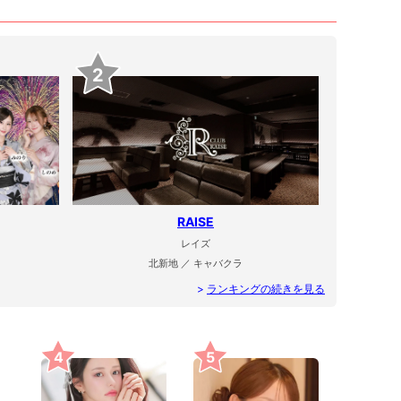
2
RAISE
レイズ
北新地 ／ キャバクラ
>
ランキングの続きを見る
4
5