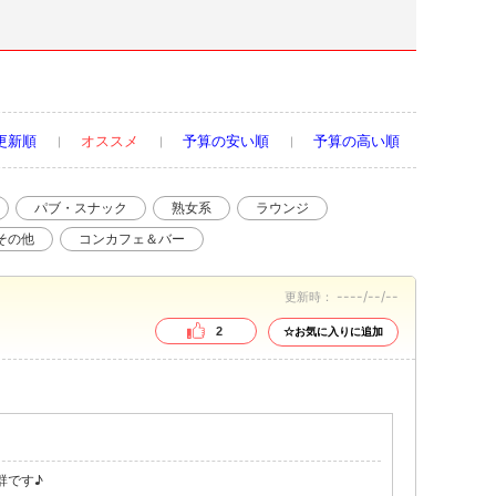
更新順
オススメ
予算の安い順
予算の高い順
パブ・スナック
熟女系
ラウンジ
その他
コンカフェ＆バー
----/--/--
更新時：
2
☆お気に入りに追加
群です♪