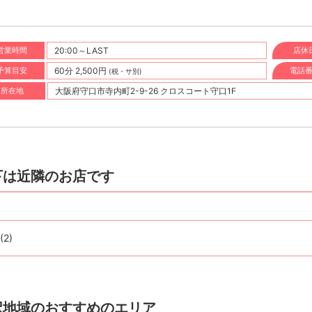
営業時間
20:00～LAST
店休
予算目安
60分 2,500円
電話
(税・サ別)
所在地
大阪府守口市寺内町2-9-26 クロスコート守口1F
下は近隣のお店です
(2)
択地域のおすすめのエリア