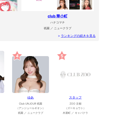
club 華小町
ハナコマチ
祇園 ／ ニュークラブ
>
ランキングの続きを見る
4
5
ゆあ
スタッフ
Club UNJOUR 祇園
ZOO 京都
（アンジュールギオン）
（ズーキョウト）
祇園 ／ ニュークラブ
木屋町 ／ キャバクラ