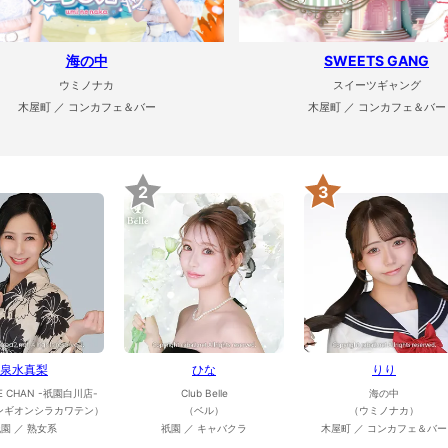
海の中
SWEETS GANG
ウミノナカ
スイーツギャング
木屋町 ／ コンカフェ＆バー
木屋町 ／ コンカフェ＆バー
2
3
泉水真梨
ひな
りり
E CHAN -祇園白川店-
Club Belle
海の中
ンギオンシラカワテン）
（ベル）
（ウミノナカ）
園 ／ 熟女系
祇園 ／ キャバクラ
木屋町 ／ コンカフェ＆バー