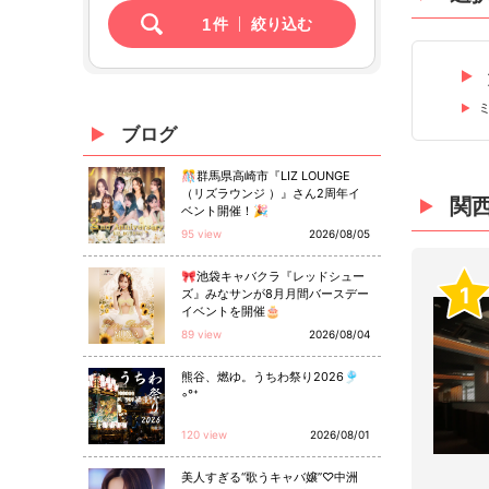
1
件
絞り込む
ブログ
🎊群馬県高崎市『LIZ LOUNGE
（リズラウンジ ）』さん2周年イ
関
ベント開催！🎉
95 view
2026/08/05
🎀池袋キャバクラ『レッドシュー
1
ズ』みなサンが8月月間バースデー
イベントを開催🎂
89 view
2026/08/04
熊谷、燃ゆ。うちわ祭り2026🎐
◦°⁺
120 view
2026/08/01
美人すぎる“歌うキャバ嬢”♡中洲