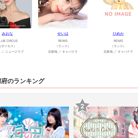
みおな
せいは
ひめか
LUB CIRCUS
REIMS
REIMS
（サーカス）
（ランス）
（ランス）
 ／ ニュークラブ
北新地 ／ キャバクラ
北新地 ／ キャバクラ
都府のランキング
2