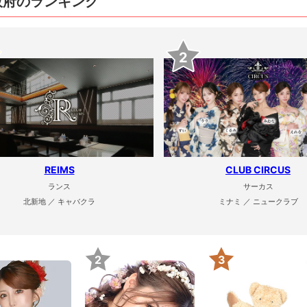
阪府のランキング
2
REIMS
CLUB CIRCUS
ランス
サーカス
北新地 ／ キャバクラ
ミナミ ／ ニュークラブ
2
3