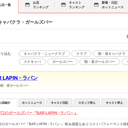
お店
キャスト
新着・日記
お店一覧
ランキング
ランキング
ホットニュース
キャバクラ・ガールズバー
絞り込む
キャバクラ・ニュークラブ
クラブ
朝・昼キャバクラ
スナキャバ
ガールズバー
朝・昼ガールズバー
R LAPIN - ラパン
の朝・昼ガールズバー
お店紹介
ホットニュース
キャスト日記
スタッフ求人
キャスト求人
口のガールズバー『BAR LAPIN -ラパン-』
口のガールズバー『BAR LAPIN -ラパン-』飲み放題もありコストパフォーマンス抜