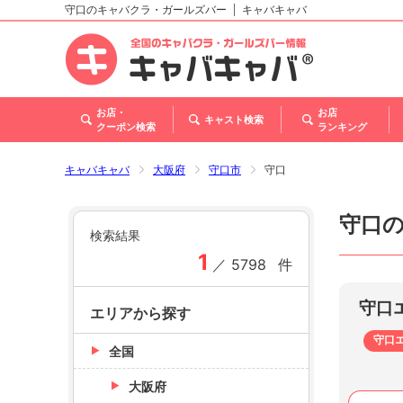
守口のキャバクラ・ガールズバー
キャバキャバ
北海道
東北
関東
甲信越・北陸
東海
関西
中国
四国
九州・沖縄
トップ
お店・
お店
キャスト検索
クーポン検索
ランキング
キャバキャバ
大阪府
守口市
守口
守口
検索結果
1
／
5798
件
守口
エリアから探す
守口
全国
大阪府