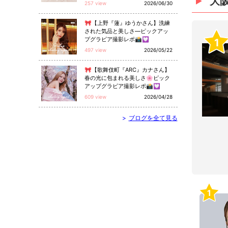
大
257 view
2026/06/30
🎀【上野『蓮』ゆうかさん】洗練
された気品と美しさ—ピックアッ
プグラビア撮影レポ📸💟
1
497 view
2026/05/22
🎀【歌舞伎町『ARC』カナさん】
春の光に包まれる美しさ🌸ピック
アップグラビア撮影レポ📸💟
609 view
2026/04/28
>
ブログを全て見る
1