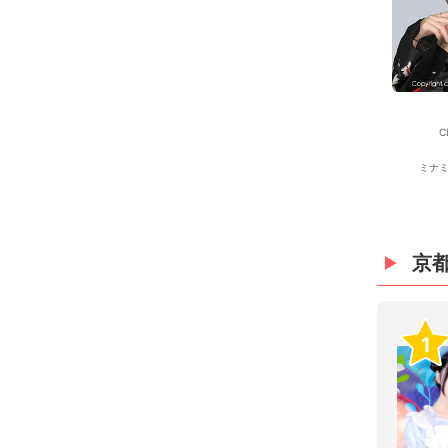
C
ミナミ
京
1