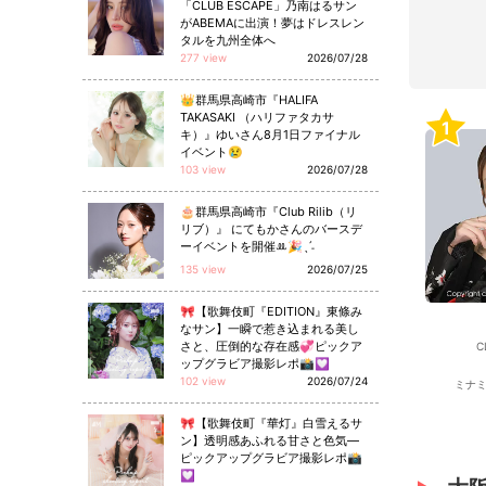
「CLUB ESCAPE」乃南はるサン
がABEMAに出演！夢はドレスレン
タルを九州全体へ
277 view
2026/07/28
👑群馬県高崎市『HALIFA
TAKASAKI （ハリファタカサ
1
キ）』ゆいさん8月1日ファイナル
イベント😢
103 view
2026/07/28
🎂群馬県高崎市『Club Rilib（リ
リブ）』 にてもかさんのバースデ
ーイベントを開催ꔛ🎉ˎˊ˗
135 view
2026/07/25
🎀【歌舞伎町『EDITION』東條み
なサン】一瞬で惹き込まれる美し
さと、圧倒的な存在感💞ピックア
C
ップグラビア撮影レポ📸💟
102 view
2026/07/24
ミナミ
🎀【歌舞伎町『華灯』白雪えるサ
ン】透明感あふれる甘さと色気—
ピックアップグラビア撮影レポ📸
💟