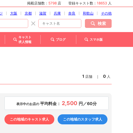
掲載店舗数：
5798
店
登録キャスト数：
18653
人
ジ
大阪
京都
滋賀
兵庫
奈良
和歌山
その他
検索
キャスト
ブログ
スマホ版
求人情報
1
0
店舗
｜
人
2,500
平均料金：
円／60分
表示中のお店の
この地域のキャスト求人
この地域のスタッフ求人