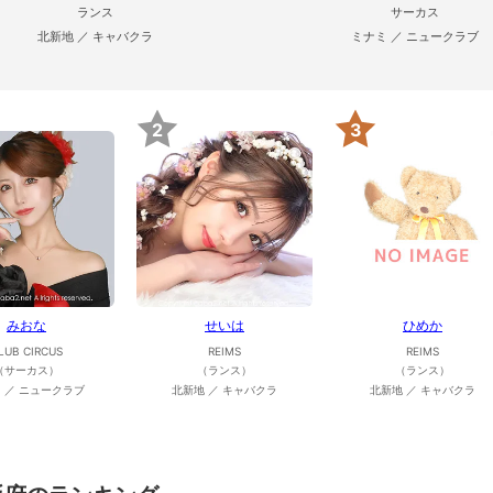
ランス
サーカス
北新地 ／ キャバクラ
ミナミ ／ ニュークラブ
2
3
みおな
せいは
ひめか
LUB CIRCUS
REIMS
REIMS
（サーカス）
（ランス）
（ランス）
 ／ ニュークラブ
北新地 ／ キャバクラ
北新地 ／ キャバクラ