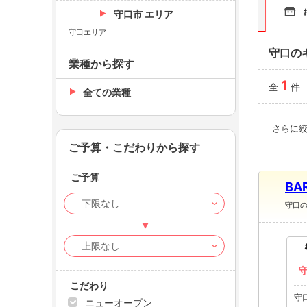
守口市 エリア
守口エリア
守口の
業種から探す
1
全
件
全ての業種
さらに
ご予算・こだわりから探す
ご予算
BA
守口
守
こだわり
守
ニューオープン