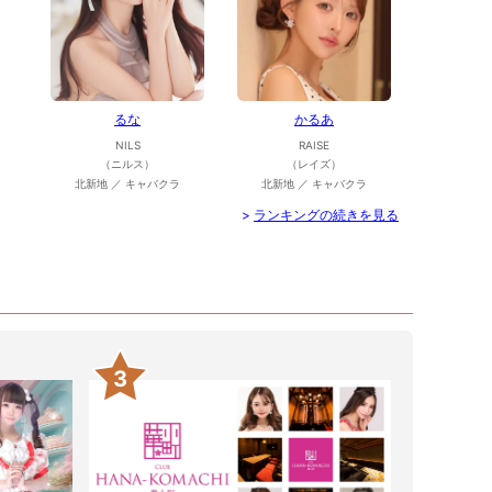
るな
かるあ
NILS
RAISE
（ニルス）
（レイズ）
北新地 ／ キャバクラ
北新地 ／ キャバクラ
>
ランキングの続きを見る
3