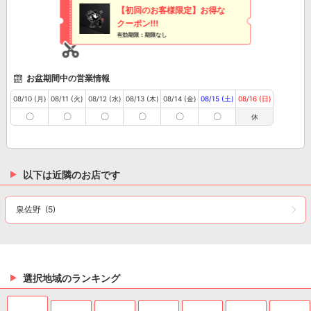
【初回のお客様限定】お得な
クーポン!!!
有効期限：期限なし
お盆期間中の営業情報
08/10 (月)
08/11 (火)
08/12 (水)
08/13 (木)
08/14 (金)
08/15 (土)
08/16 (日)
〇
〇
〇
〇
〇
〇
休
以下は近隣のお店です
泉佐野
(5)
選択地域のランキング