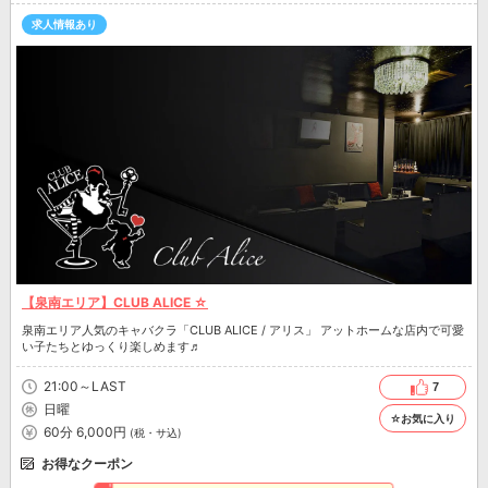
求人情報あり
【泉南エリア】CLUB ALICE ☆
泉南エリア人気のキャバクラ「CLUB ALICE / アリス」 アットホームな店内で可愛
い子たちとゆっくり楽しめます♬
21:00～LAST
7
日曜
☆お気に入り
60分 6,000円
(税・サ込)
お得なクーポン