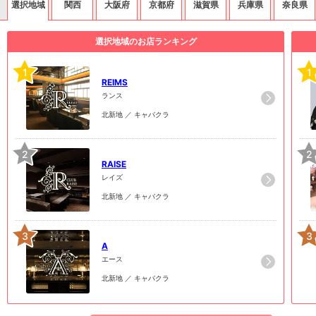
選択地域
関西
大阪府
京都府
滋賀県
兵庫県
奈良県
選択地域のお店ランキング
1
1
REIMS
ランス
北新地 ／ キャバクラ
2
2
RAISE
レイズ
北新地 ／ キャバクラ
3
3
A
エース
北新地 ／ キャバクラ