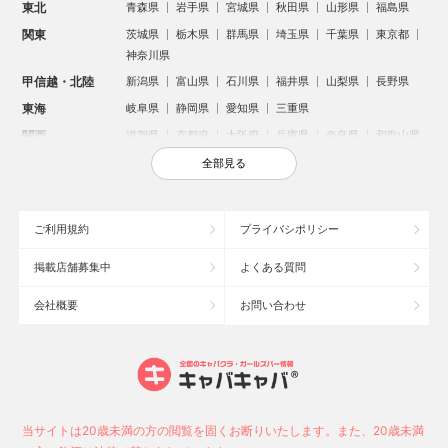
東北
青森県
岩手県
宮城県
秋田県
山形県
福島県
関東
茨城県
栃木県
群馬県
埼玉県
千葉県
東京都
神奈川県
甲信越・北陸
新潟県
富山県
石川県
福井県
山梨県
長野県
東海
岐阜県
静岡県
愛知県
三重県
関西
滋賀県
京都府
大阪府
兵庫県
奈良県
和歌山県
中国
鳥取県
島根県
岡山県
広島県
山口県
全部見る
四国
徳島県
香川県
愛媛県
高知県
九州・沖縄
福岡県
佐賀県
長崎県
熊本県
大分県
宮崎県
ご利用規約
プライバシポリシー
鹿児島県
沖縄県
掲載店舗募集中
よくある質問
人気のエリアからお店を探す
会社概要
お問い合わせ
新宿のキャバクラ
歌舞伎町のキャバクラ
北新地のキャバクラ
札幌市のキャバクラ
すすきののキャバクラ
池袋のキャバクラ
ミナミのキャバクラ
大宮のキャバクラ
六本木のキャバクラ
新潟市のキャバクラ
池袋駅（西口）のキャバクラ
池袋駅（東口）のキャバクラ
高崎市のキャバクラ
福岡市のキャバクラ
当サイトは20歳未満の方の閲覧を固くお断りいたします。また、20歳未満
長野市のキャバクラ
宇都宮市のキャバクラ
新潟駅前のキャバクラ