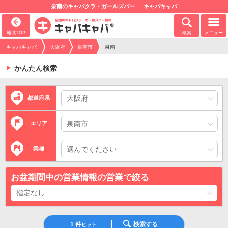
泉南のキャバクラ・ガールズバー
キャバキャバ
地域TOP
検索
メニュー
キャバキャバ
大阪府
泉南市
泉南
かんたん検索
都道府県
エリア
業種
お盆期間中の営業情報の営業で絞る
1
件
検索する
ヒット