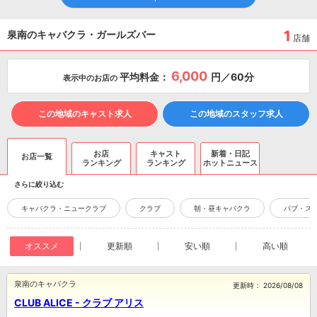
1
泉南のキャバクラ・ガールズバー
店舗
6,000
平均料金：
円／60分
表示中のお店の
この地域のキャスト求人
この地域のスタッフ求人
お店
キャスト
新着・日記
お店一覧
ランキング
ランキング
ホットニュース
さらに絞り込む
キャバクラ・ニュークラブ
クラブ
朝・昼キャバクラ
パブ・ス
オススメ
更新順
安い順
高い順
泉南のキャバクラ
更新時：
2026/08/08
CLUB ALICE - クラブ アリス