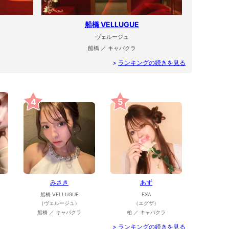
船橋 VELLUGUE
ヴェルージュ
船橋 ／ キャバクラ
>
ランキングの続きを見る
4
5
みさき
あず
船橋 VELLUGUE
EXA
（ヴェルージュ）
（エグザ）
船橋 ／ キャバクラ
柏 ／ キャバクラ
>
ランキングの続きを見る