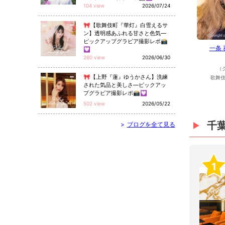
104 view
2026/07/24
🎀【歌舞伎町『華灯』白雪えるサ
ン】透明感あふれる甘さと色気—
ピックアップグラビア撮影レポ📸
一条
💟
260 view
2026/06/30
（
🎀【上野『蓮』ゆうかさん】洗練
歌舞伎
された気品と美しさ—ピックアッ
プグラビア撮影レポ📸💟
502 view
2026/05/22
千
>
ブログを全て見る
1