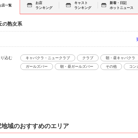
お店
キャスト
新着・日記
お店一覧
ランキング
ランキング
ホットニュース
丘の熟女系
絞り込む
キャバクラ・ニュークラブ
クラブ
朝・昼キャバクラ
ガールズバー
朝・昼ガールズバー
その他
コン
択地域のおすすめのエリア