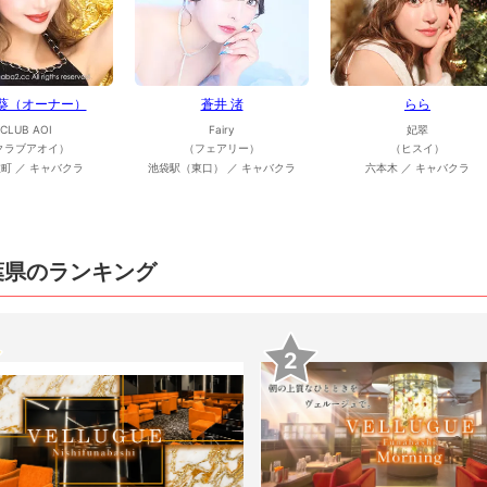
 葵（オーナー）
蒼井 渚
らら
CLUB AOI
Fairy
妃翠
クラブアオイ）
（フェアリー）
（ヒスイ）
町 ／ キャバクラ
池袋駅（東口） ／ キャバクラ
六本木 ／ キャバクラ
葉県のランキング
2