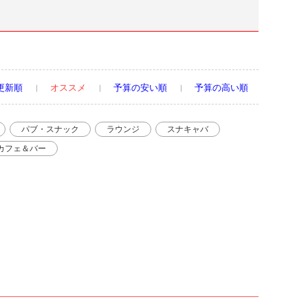
更新順
オススメ
予算の安い順
予算の高い順
パブ・スナック
ラウンジ
スナキャバ
カフェ＆バー