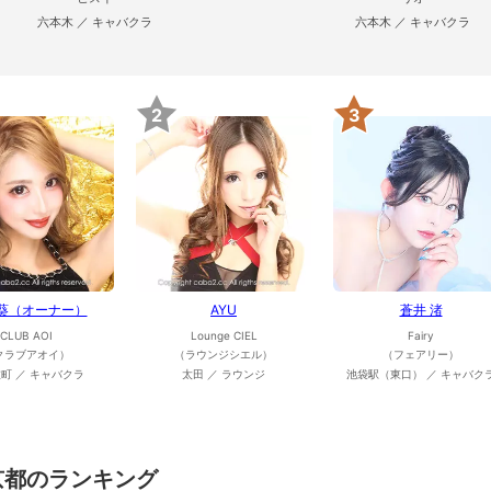
六本木 ／ キャバクラ
六本木 ／ キャバクラ
2
3
 葵（オーナー）
AYU
蒼井 渚
CLUB AOI
Lounge CIEL
Fairy
クラブアオイ）
（ラウンジシエル）
（フェアリー）
町 ／ キャバクラ
太田 ／ ラウンジ
池袋駅（東口） ／ キャバク
京都のランキング