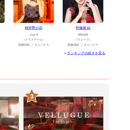
桜井野の花
阿修羅 結
club R
WMWM
（クラブアール）
（ウェーブ）
歌舞伎町 ／ キャバクラ
歌舞伎町 ／ キャバクラ
>
ランキングの続きを見る
3