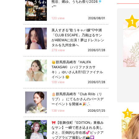
熊谷、燃ゆ。うちわ祭り2026🎐
◦°⁺
120 view
2026/08/01
1
美人すぎる“歌うキャバ嬢”♡中洲
「CLUB ESCAPE」乃南はるサン
がABEMAに出演！夢はドレスレン
タルを九州全体へ
279 view
2026/07/28
👑群馬県高崎市『HALIFA
TAKASAKI （ハリファタカサ
キ）』ゆいさん8月1日ファイナル
イベント😢
109 view
2026/07/28
🎂群馬県高崎市『Club Rilib（リ
リブ）』 にてもかさんのバースデ
ーイベントを開催ꔛ🎉ˎˊ˗
138 view
2026/07/25
1
🎀【歌舞伎町『EDITION』東條み
なサン】一瞬で惹き込まれる美し
さと、圧倒的な存在感💞ピックア
ップグラビア撮影レポ📸💟