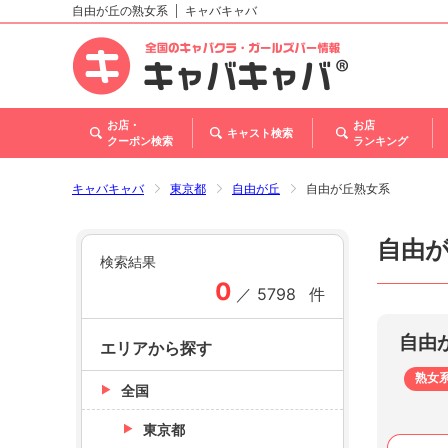
自由が丘の熟女系
キャバキャバ
北海道
東北
関東
甲信越・北陸
東海
関西
中国
四国
九州・沖縄
トップ
お店・
お店
キャスト検索
クーポン検索
ランキング
キャバキャバ
東京都
自由が丘
自由が丘熟女系
自由
検索結果
0
／
5798
件
自由
エリアから探す
熟女
全国
東京都