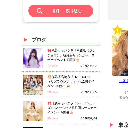
0
件
絞り込む
1
ブログ
🎀池袋キャバクラ『不死鳥（フシ
チョウ）』綾瀬美月サンがバース
デーイベントを開催🎂
19 view
2026/08/07
🎊群馬県高崎市『LIZ LOUNGE
一条
（リズラウンジ ）』さん2周年イ
ベント開催！🎉
98 view
2026/08/05
（
歌舞伎
🎀池袋キャバクラ『レッドシュー
ズ』みなサンが8月月間バースデー
イベントを開催🎂
95 view
2026/08/04
東