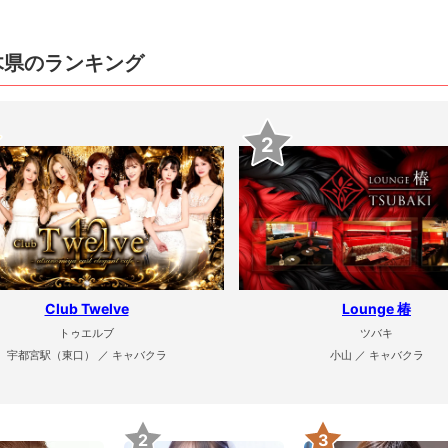
木県のランキング
2
Club Twelve
Lounge 椿
トゥエルブ
ツバキ
宇都宮駅（東口） ／ キャバクラ
小山 ／ キャバクラ
2
3