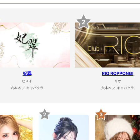
2
妃翠
RIO ROPPONGI
ヒスイ
リオ
六本木 ／ キャバクラ
六本木 ／ キャバクラ
2
3