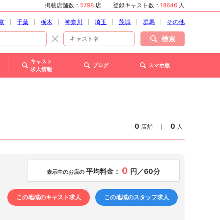
掲載店舗数：
5798
店
登録キャスト数：
18646
人
京
千葉
栃木
神奈川
埼玉
茨城
群馬
その他
検索
キャスト
ブログ
スマホ版
求人情報
0
0
店舗
｜
人
0
平均料金：
円／60分
表示中のお店の
この地域のキャスト求人
この地域のスタッフ求人