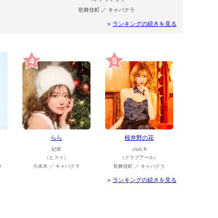
歌舞伎町 ／ キャバクラ
>
ランキングの続きを見る
4
5
らら
桜井野の花
妃翠
club R
（ヒスイ）
（クラブアール）
ラ
六本木 ／ キャバクラ
歌舞伎町 ／ キャバクラ
>
ランキングの続きを見る