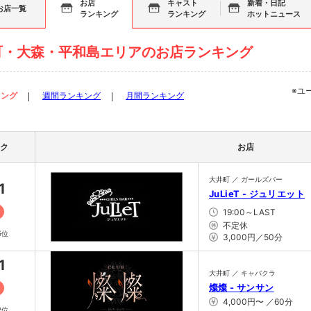
お店
キャスト
新着・日記
お店一覧
ランキング
ランキング
ホットニュース
町・大森・平和島エリアのお店ランキング
※ユ
キング
週間ランキング
月間ランキング
ク
お店
大井町 ／ ガールズバー
1
JuLieT - ジュリエット
19:00～LAST
不定休
5位
3,000円／50分
1
大井町 ／ キャバクラ
燦燦 - サンサン
4,000円〜 ／60分
2位