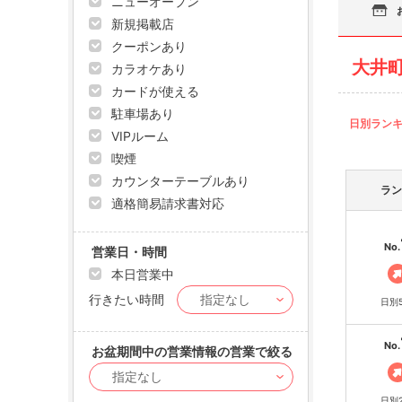
ニューオープン
新規掲載店
クーポンあり
大井
カラオケあり
カードが使える
駐車場あり
日別ラン
VIPルーム
喫煙
カウンターテーブルあり
ラン
適格簡易請求書対応
No.
営業日・時間
本日営業中
行きたい時間
日別
No.
お盆期間中の営業情報の営業で絞る
日別