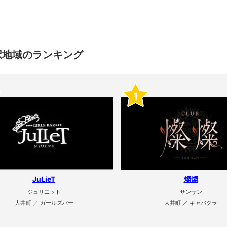
択地域のランキング
1
JuLieT
燦燦
ジュリエット
サンサン
大井町 ／ ガールズバー
大井町 ／ キャバクラ