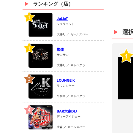
ランキング（店）
1
JuLieT
ジュリエット
選
大井町 ／ ガールズバー
1
燦燦
1
サンサン
大井町 ／ キャバクラ
3
LOUNGE K
ラウンジケー
平和島 ／ キャバクラ
4
BAR大森DIJ
ディーアイジェー
大森 ／ ガールズバー