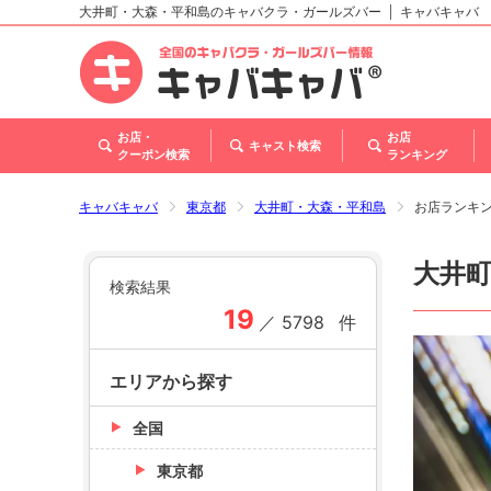
大井町・大森・平和島のキャバクラ・ガールズバー
キャバキャバ
北海道
東北
関東
甲信越・北陸
東海
関西
中国
四国
九州・沖縄
トップ
お店・
お店
キャスト検索
クーポン検索
ランキング
キャバキャバ
東京都
大井町・大森・平和島
お店ランキ
大井
検索結果
19
／
5798
件
エリアから探す
全国
東京都