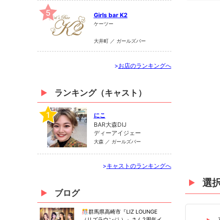
5
Girls bar K2
ケーツー
大井町 ／ ガールズバー
>
お店のランキングへ
ランキング（キャスト）
1
にこ
BAR大森DIJ
ディーアイジェー
大森 ／ ガールズバー
>
キャストのランキングへ
選
ブログ
🎊群馬県高崎市『LIZ LOUNGE
（リズラウンジ ）』さん2周年イ