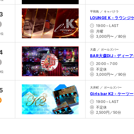
平和島 ／ キャバクラ
3
LOUNGE K - ラウンジ
19:00～LAST
月曜
1位
3,000円〜 ／80分
大森 ／ ガールズバー
4
BAR大森DIJ - ディー
20:00～7:00
不定休
3位
3,000円〜 ／90分
大井町 ／ ガールズバー
5
Girls bar K2 - ケーツー
19:00～LAST
不定休
2,500円／50分