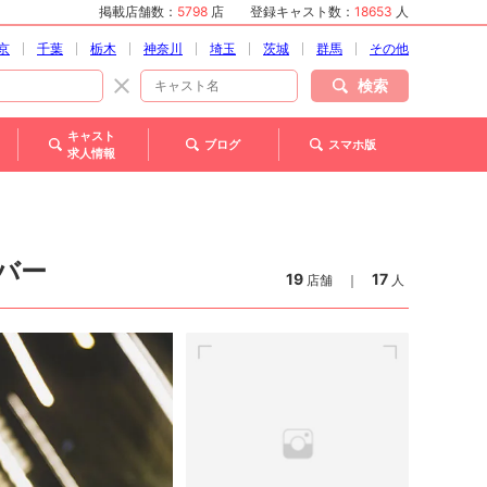
掲載店舗数：
5798
店
登録キャスト数：
18653
人
京
千葉
栃木
神奈川
埼玉
茨城
群馬
その他
検索
キャスト
ブログ
スマホ版
求人情報
バー
19
17
店舗
｜
人