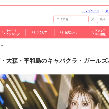
トップページ
東
キャスト
スタッフ
グラビア
お気に入り
ランキング
求人情報
ング
町・大森・平和島のキャバクラ・ガールズ