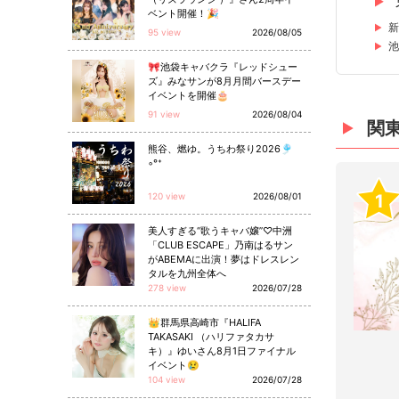
ベント開催！🎉
新
95 view
2026/08/05
池
🎀池袋キャバクラ『レッドシュー
ズ』みなサンが8月月間バースデー
イベントを開催🎂
91 view
2026/08/04
関
熊谷、燃ゆ。うちわ祭り2026🎐
◦°⁺
1
120 view
2026/08/01
美人すぎる“歌うキャバ嬢”♡中洲
「CLUB ESCAPE」乃南はるサン
がABEMAに出演！夢はドレスレン
タルを九州全体へ
278 view
2026/07/28
👑群馬県高崎市『HALIFA
TAKASAKI （ハリファタカサ
キ）』ゆいさん8月1日ファイナル
イベント😢
104 view
2026/07/28