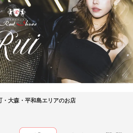
ed Shoes - レッドシューズ（池袋駅（東口） ／ キャバクラ）
25）- RUI
町・大森・平和島エリアのお店