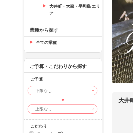
大井町・大森・平和島 エリ
ア
業種から探す
全ての業種
ご予算・こだわりから探す
ご予算
池袋 R
るい（
大井
こだわり