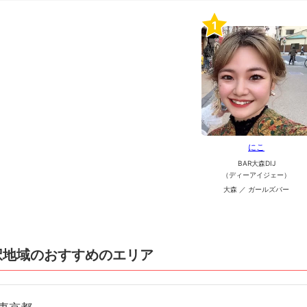
1
にこ
BAR大森DIJ
（ディーアイジェー）
大森 ／ ガールズバー
択地域のおすすめのエリア