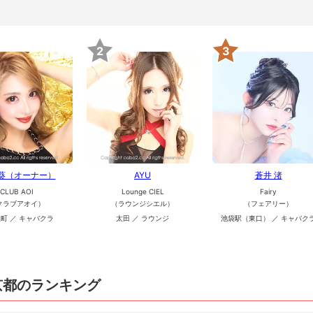
2
3
 葵（オーナー）
AYU
蒼井 渚
CLUB AOI
Lounge CIEL
Fairy
クラブアオイ）
（ラウンジシエル）
（フェアリー）
町 ／ キャバクラ
太田 ／ ラウンジ
池袋駅（東口） ／ キャバク
京都のランキング