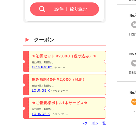
19
件
絞り込む
No.
日別
クーポン
No.
☆初回セット ¥2,000（税サ込み）☆
有効期限：期限なし
Girls bar K2
ケーツー
日別
飲み放題40分 ¥2,000（税別）
有効期限：期限なし
LOUNGE K
ラウンジケー
No.
☆ご新規様ボトル1本サービス☆
有効期限：期限なし
-
LOUNGE K
ラウンジケー
>
クーポン一覧