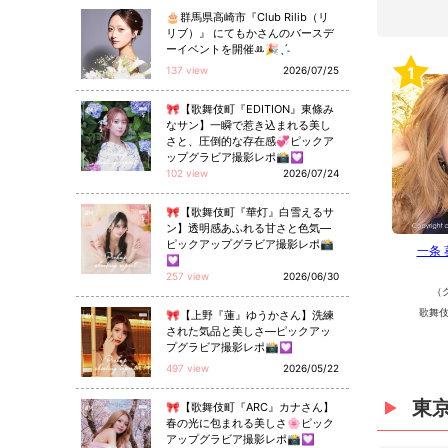
🎂群馬県高崎市『Club Rilib（リ
リブ）』 にてもかさんのバースデ
ーイベントを開催ꔛ🎉ˎˊ˗
1
137 view
2026/07/25
🎀【歌舞伎町『EDITION』東條み
なサン】一瞬で惹き込まれる美し
さと、圧倒的な存在感💞ピックア
ップグラビア撮影レポ📸💟
102 view
2026/07/24
🎀【歌舞伎町『華灯』白雪えるサ
ン】透明感あふれる甘さと色気—
ピックアップグラビア撮影レポ📸
一条
💟
257 view
2026/06/30
（
歌舞伎
🎀【上野『蓮』ゆうかさん】洗練
された気品と美しさ—ピックアッ
プグラビア撮影レポ📸💟
497 view
2026/05/22
東
🎀【歌舞伎町『ARC』カナさん】
春の光に包まれる美しさ🌸ピック
アップグラビア撮影レポ📸💟