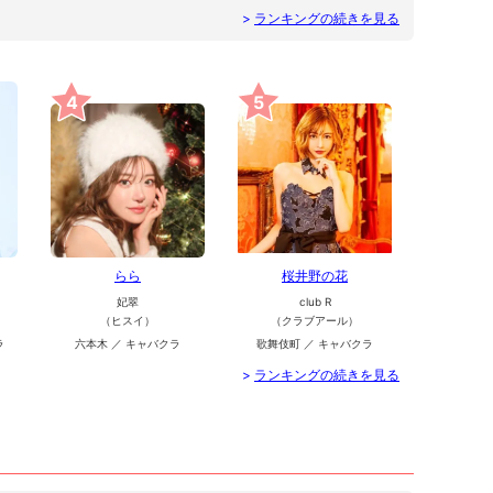
>
ランキングの続きを見る
4
5
らら
桜井野の花
妃翠
club R
（ヒスイ）
（クラブアール）
ラ
六本木 ／ キャバクラ
歌舞伎町 ／ キャバクラ
>
ランキングの続きを見る