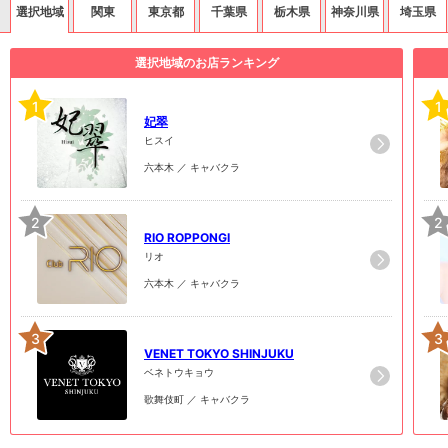
選択地域
関東
東京都
千葉県
栃木県
神奈川県
埼玉県
選択地域のお店ランキング
1
1
妃翠
ヒスイ
六本木 ／ キャバクラ
2
2
RIO ROPPONGI
リオ
六本木 ／ キャバクラ
3
3
VENET TOKYO SHINJUKU
ベネトウキョウ
歌舞伎町 ／ キャバクラ