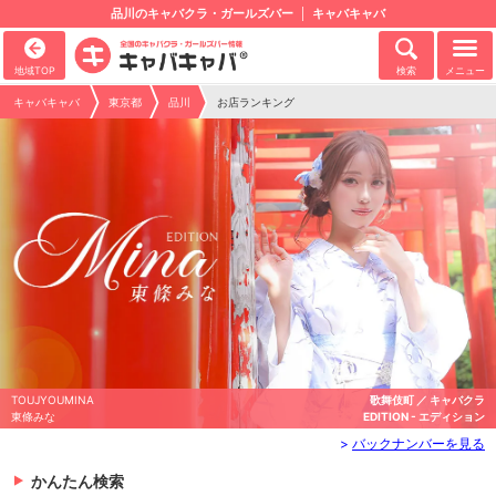
品川のキャバクラ・ガールズバー
キャバキャバ
地域TOP
検索
メニュー
キャバキャバ
東京都
品川
お店ランキング
TOUJYOUMINA
歌舞伎町 ／ キャバクラ
東條みな
EDITION - エディション
>
バックナンバーを見る
かんたん検索