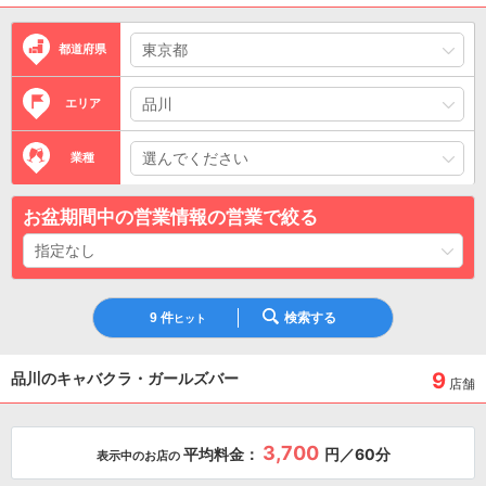
都道府県
エリア
業種
お盆期間中の営業情報の営業で絞る
9
件
検索する
ヒット
9
品川のキャバクラ・ガールズバー
店舗
3,700
平均料金：
円／60分
表示中のお店の