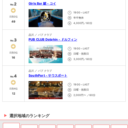
2
Girls Bar 鯉 - コイ
No.
19:00～LAST
日別2位
年中無休
49
4,000円／60分
品川 ／ パブ クラブ
3
PUB CLUB Dolphin - ドルフィン
No.
19:00～LAST
日別3位
日曜・祝祭日
16
3,000円／60分
品川 ／ パブ クラブ
4
SouthPort - サウスポート
No.
19:00～LAST
日別4位
日曜・祝祭日
12
2,000円〜 ／60分
選択地域のランキング