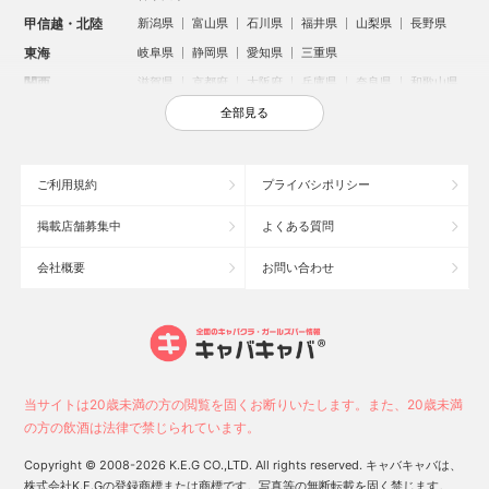
甲信越・北陸
新潟県
富山県
石川県
福井県
山梨県
長野県
東海
岐阜県
静岡県
愛知県
三重県
関西
滋賀県
京都府
大阪府
兵庫県
奈良県
和歌山県
中国
鳥取県
島根県
岡山県
広島県
山口県
全部見る
四国
徳島県
香川県
愛媛県
高知県
九州・沖縄
福岡県
佐賀県
長崎県
熊本県
大分県
宮崎県
ご利用規約
プライバシポリシー
鹿児島県
沖縄県
掲載店舗募集中
よくある質問
人気のエリアからお店を探す
会社概要
お問い合わせ
新宿のキャバクラ
歌舞伎町のキャバクラ
北新地のキャバクラ
池袋のキャバクラ
札幌市のキャバクラ
すすきののキャバクラ
ミナミのキャバクラ
大宮のキャバクラ
六本木のキャバクラ
新潟市のキャバクラ
池袋駅（西口）のキャバクラ
池袋駅（東口）のキャバクラ
高崎市のキャバクラ
福岡市のキャバクラ
当サイトは20歳未満の方の閲覧を固くお断りいたします。また、20歳未満
新潟駅前のキャバクラ
宇都宮市のキャバクラ
中洲のキャバクラ
の方の飲酒は法律で禁じられています。
上野のキャバクラ
函館市のキャバクラ
長野市のキャバクラ
Copyright © 2008-2026 K.E.G CO.,LTD. All rights reserved. キャバキャバは、
株式会社K.E.Gの登録商標または商標です。写真等の無断転載を固く禁じます。