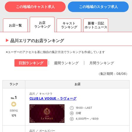
この地域のキャスト求人
この地域のスタッフ求人
お店
キャスト
新着・日記
お店一覧
ランキング
ランキング
ホットニュース
品川エリアのお店ランキング
※ユーザーのアクセスを基に独自の集計方法でランキングを作成しています
日別ランキング
週間ランキング
月間ランキング
（集計期間：08/06）
ランク
お店
品川 ／ キャバクラ
1
CLUB LA VOGUE - ラヴォーグ
No.
19:00～LAST
日別1位
日曜
171
4,000円〜 ／60分
品川 ／ ガールズバー