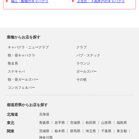
瑞江・船堀のキャバクラ
上北沢・下高井戸のキャバクラ
業種からお店を探す
キャバクラ・ニュークラブ
クラブ
朝・昼キャバクラ
パブ・スナック
熟女系
ラウンジ
スナキャバ
ガールズバー
朝・昼ガールズバー
その他
コンカフェ＆バー
都道府県からお店を探す
北海道
北海道
東北
青森県
岩手県
宮城県
秋田県
山形県
福島県
関東
茨城県
栃木県
群馬県
埼玉県
千葉県
東京都
神奈川県