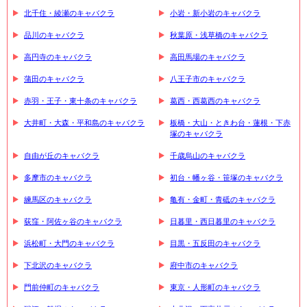
北千住・綾瀬のキャバクラ
小岩・新小岩のキャバクラ
品川のキャバクラ
秋葉原・浅草橋のキャバクラ
高円寺のキャバクラ
高田馬場のキャバクラ
蒲田のキャバクラ
八王子市のキャバクラ
赤羽・王子・東十条のキャバクラ
葛西・西葛西のキャバクラ
大井町・大森・平和島のキャバクラ
板橋・大山・ときわ台・蓮根・下赤
塚のキャバクラ
自由が丘のキャバクラ
千歳烏山のキャバクラ
多摩市のキャバクラ
初台・幡ヶ谷・笹塚のキャバクラ
練馬区のキャバクラ
亀有・金町・青砥のキャバクラ
荻窪・阿佐ヶ谷のキャバクラ
日暮里・西日暮里のキャバクラ
浜松町・大門のキャバクラ
目黒・五反田のキャバクラ
下北沢のキャバクラ
府中市のキャバクラ
門前仲町のキャバクラ
東京・人形町のキャバクラ