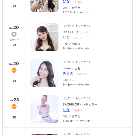
ひな
-
HINA
21
O型 ／ 射手座
T157. B--(--). W--. H--
（上野 ／ キャバクラ）
20
No.
CRUSH - クラッシュ
りこ
RICO
日別11位
--型 ／ 水瓶座
21
T--. B--(--). W--. H--
（上野 ／ キャバクラ）
20
No.
bisser - ビゼ
みずき
MIZUKI
-
--型 ／ --
21
T--. B--(--). W--. H--
（上野 ／ キャバクラ）
23
No.
BACHELOR - バチェラー
なな
NANA
-
O型 ／ 山羊座
20
T155. B--(--). W--. H--
（上野 ／ キャバクラ）