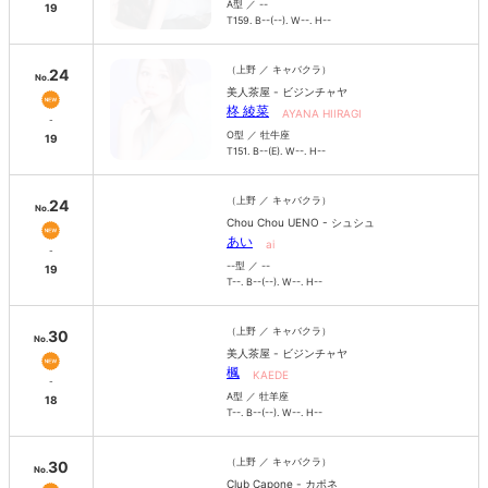
A型 ／ --
19
T159. B--(--). W--. H--
（上野 ／ キャバクラ）
24
No.
美人茶屋 - ビジンチャヤ
柊 綾菜
AYANA HIIRAGI
-
O型 ／ 牡牛座
19
T151. B--(E). W--. H--
（上野 ／ キャバクラ）
24
No.
Chou Chou UENO - シュシュ
あい
ai
-
--型 ／ --
19
T--. B--(--). W--. H--
（上野 ／ キャバクラ）
30
No.
美人茶屋 - ビジンチャヤ
楓
KAEDE
-
A型 ／ 牡羊座
18
T--. B--(--). W--. H--
（上野 ／ キャバクラ）
30
No.
Club Capone - カポネ