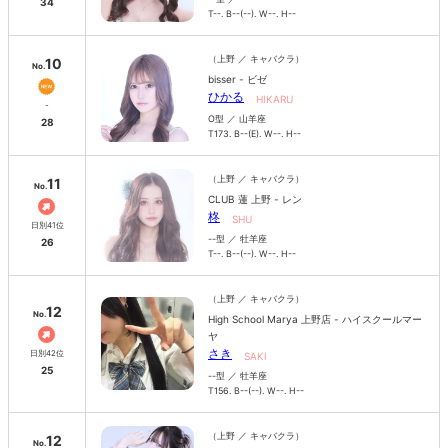
34
T--. B--(--). W--. H--
（上野 ／ キャバクラ）
10
No.
bisser - ビゼ
ひかる
HIKARU
-
O型 ／ 山羊座
28
T173. B--(E). W--. H--
（上野 ／ キャバクラ）
11
No.
CLUB 蓮 上野 - レン
柊
SHU
日別41位
--型 ／ 牡羊座
26
T--. B--(--). W--. H--
（上野 ／ キャバクラ）
12
No.
High School Marya 上野店 - ハイスクールマー
ヤ
さき
日別42位
SAKI
25
--型 ／ 牡羊座
T156. B--(--). W--. H--
（上野 ／ キャバクラ）
12
No.