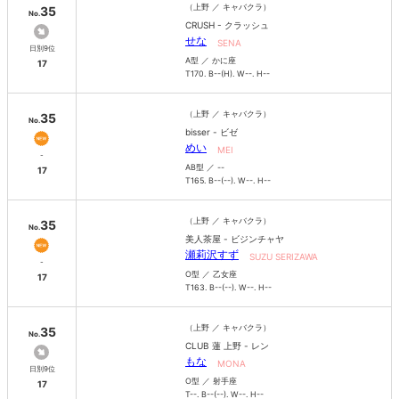
（上野 ／ キャバクラ）
35
No.
CRUSH - クラッシュ
せな
SENA
日別9位
A型 ／ かに座
17
T170. B--(H). W--. H--
（上野 ／ キャバクラ）
35
No.
bisser - ビゼ
めい
MEI
-
AB型 ／ --
17
T165. B--(--). W--. H--
（上野 ／ キャバクラ）
35
No.
美人茶屋 - ビジンチャヤ
瀬莉沢すず
SUZU SERIZAWA
-
O型 ／ 乙女座
17
T163. B--(--). W--. H--
（上野 ／ キャバクラ）
35
No.
CLUB 蓮 上野 - レン
もな
MONA
日別9位
O型 ／ 射手座
17
T--. B--(--). W--. H--