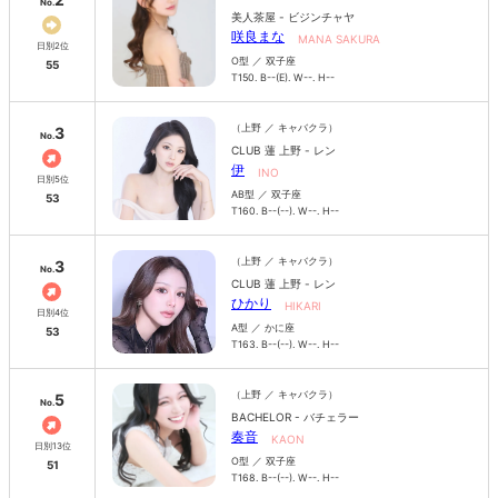
No.
美人茶屋 - ビジンチャヤ
咲良まな
MANA SAKURA
日別2位
O型 ／ 双子座
55
T150. B--(E). W--. H--
（上野 ／ キャバクラ）
3
No.
CLUB 蓮 上野 - レン
伊
INO
日別5位
AB型 ／ 双子座
53
T160. B--(--). W--. H--
（上野 ／ キャバクラ）
3
No.
CLUB 蓮 上野 - レン
ひかり
HIKARI
日別4位
A型 ／ かに座
53
T163. B--(--). W--. H--
（上野 ／ キャバクラ）
5
No.
BACHELOR - バチェラー
奏音
KAON
日別13位
O型 ／ 双子座
51
T168. B--(--). W--. H--