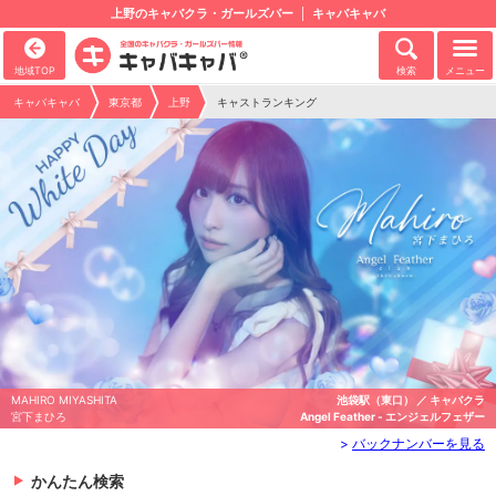
上野のキャバクラ・ガールズバー
キャバキャバ
地域TOP
検索
メニュー
キャバキャバ
東京都
上野
キャストランキング
MAHIRO MIYASHITA
池袋駅（東口） ／ キャバクラ
宮下まひろ
Angel Feather - エンジェルフェザー
>
バックナンバーを見る
かんたん検索