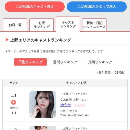
この地域のキャスト求人
この地域のスタッフ求人
キャスト
お店
新着・日記
お店一覧
ランキング
ランキング
ホットニュース
上野エリアのキャスト
ランキング
※ユーザーのアクセスを基に独自の集計方法でランキングを作成しています
日別ランキング
週間ランキング
月間ランキング
（集計期間：08/08）
ランク
キャスト／お店
（上野 ／ キャバクラ）
1
No.
CLUB 蓮 上野 - レン
ゆうか
YUUKA
日別6位
O型 ／ 双子座
111
T164. B--(G). W60. H--
（上野 ／ キャバクラ）
2