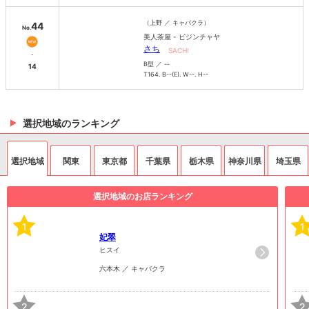
（上野 ／ キャバクラ）
44
No.
美人茶屋 - ビジンチャヤ
さち
SACHI
-
B型 ／ --
14
T164. B--(E). W--. H--
選択地域のランキング
選択地域
関東
東京都
千葉県
栃木県
神奈川県
埼玉県
選択地域のお店ランキング
1
1
妃翠
ヒスイ
六本木 ／ キャバクラ
2
2