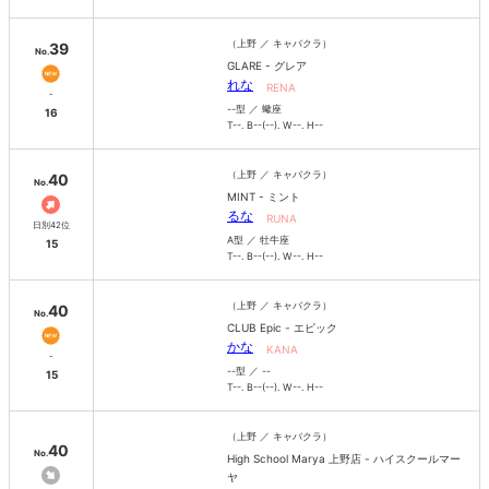
（上野 ／ キャバクラ）
39
No.
GLARE - グレア
れな
RENA
-
--型 ／ 蠍座
16
T--. B--(--). W--. H--
（上野 ／ キャバクラ）
40
No.
MINT - ミント
るな
RUNA
日別42位
A型 ／ 牡牛座
15
T--. B--(--). W--. H--
（上野 ／ キャバクラ）
40
No.
CLUB Epic - エピック
かな
KANA
-
--型 ／ --
15
T--. B--(--). W--. H--
（上野 ／ キャバクラ）
40
No.
High School Marya 上野店 - ハイスクールマー
ヤ