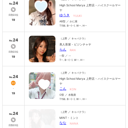
24
No.
High School Marya 上野店 - ハイスクールマー
ヤ
ゆうき
日別22位
YUUKI
19
AB型 ／ かに座
T156. B--(--). W--. H--
（上野 ／ キャバクラ）
24
No.
美人茶屋 - ビジンチャヤ
らん
RAN
日別22位
--型 ／ --
19
T--. B--(--). W--. H--
（上野 ／ キャバクラ）
24
No.
High School Marya 上野店 - ハイスクールマー
ヤ
こん
-
KON
19
O型 ／ 水瓶座
T156. B--(--). W--. H--
（上野 ／ キャバクラ）
24
No.
MINT - ミント
なな
NANA
日別22位