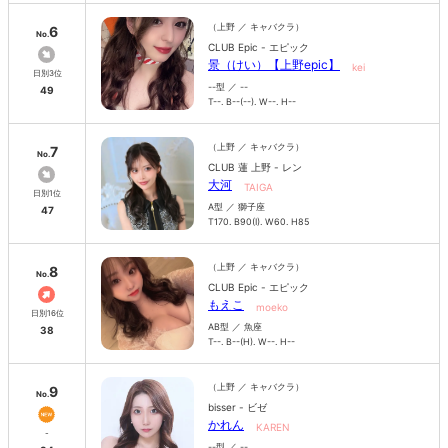
（上野 ／ キャバクラ）
6
No.
CLUB Epic - エピック
景（けい）【上野epic】
kei
日別3位
--型 ／ --
49
T--. B--(--). W--. H--
（上野 ／ キャバクラ）
7
No.
CLUB 蓮 上野 - レン
大河
TAIGA
日別1位
A型 ／ 獅子座
47
T170. B90(I). W60. H85
（上野 ／ キャバクラ）
8
No.
CLUB Epic - エピック
もえこ
moeko
日別16位
AB型 ／ 魚座
38
T--. B--(H). W--. H--
（上野 ／ キャバクラ）
9
No.
bisser - ビゼ
かれん
KAREN
-
--型 ／ --