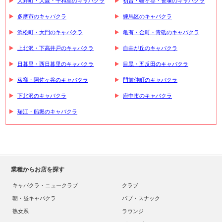
大井町・大森・平和島のキャバクラ
初台・幡ヶ谷・笹塚のキャバクラ
多摩市のキャバクラ
練馬区のキャバクラ
浜松町・大門のキャバクラ
亀有・金町・青砥のキャバクラ
上北沢・下高井戸のキャバクラ
自由が丘のキャバクラ
日暮里・西日暮里のキャバクラ
目黒・五反田のキャバクラ
荻窪・阿佐ヶ谷のキャバクラ
門前仲町のキャバクラ
下北沢のキャバクラ
府中市のキャバクラ
瑞江・船堀のキャバクラ
業種からお店を探す
キャバクラ・ニュークラブ
クラブ
朝・昼キャバクラ
パブ・スナック
熟女系
ラウンジ