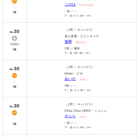
このは
KONOHA
-
--型 ／ --
18
T--. B--(--). W--. H--
（上野 ／ キャバクラ）
30
No.
美人茶屋 - ビジンチャヤ
蓮華
RENKA
日別8位
O型 ／ 蠍座
18
T--. B--(F). W--. H--
（上野 ／ キャバクラ）
30
No.
bisser - ビゼ
あいの
AINO
-
A型 ／ --
18
T--. B--(--). W--. H--
（上野 ／ キャバクラ）
30
No.
Chou Chou UENO - シュシュ
きらり
kirari
-
--型 ／ --
18
T--. B--(--). W--. H--