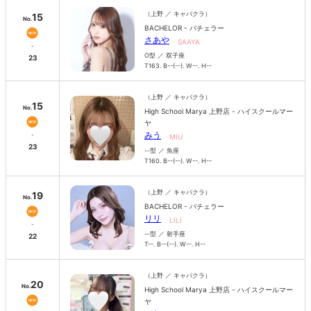
（上野 ／ キャバクラ）
15
No.
BACHELOR - バチェラー
さあや
SAAYA
-
O型 ／ 双子座
23
T163. B--(--). W--. H--
（上野 ／ キャバクラ）
15
No.
High School Marya 上野店 - ハイスクールマー
ヤ
みう
-
MIU
23
--型 ／ 魚座
T160. B--(--). W--. H--
（上野 ／ キャバクラ）
19
No.
BACHELOR - バチェラー
リリ
LILI
-
--型 ／ 射手座
22
T--. B--(--). W--. H--
（上野 ／ キャバクラ）
20
No.
High School Marya 上野店 - ハイスクールマー
ヤ