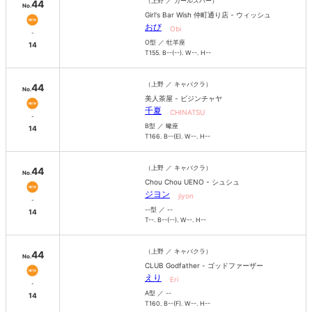
（上野 ／ ガールズバー）
44
No.
Girl's Bar Wish 仲町通り店 - ウィッシュ
おび
Obi
-
O型 ／ 牡羊座
14
T155. B--(--). W--. H--
（上野 ／ キャバクラ）
44
No.
美人茶屋 - ビジンチャヤ
千夏
CHINATSU
-
B型 ／ 蠍座
14
T166. B--(E). W--. H--
（上野 ／ キャバクラ）
44
No.
Chou Chou UENO - シュシュ
ジヨン
jiyon
-
--型 ／ --
14
T--. B--(--). W--. H--
（上野 ／ キャバクラ）
44
No.
CLUB Godfather - ゴッドファーザー
えり
Eri
-
A型 ／ --
14
T160. B--(F). W--. H--