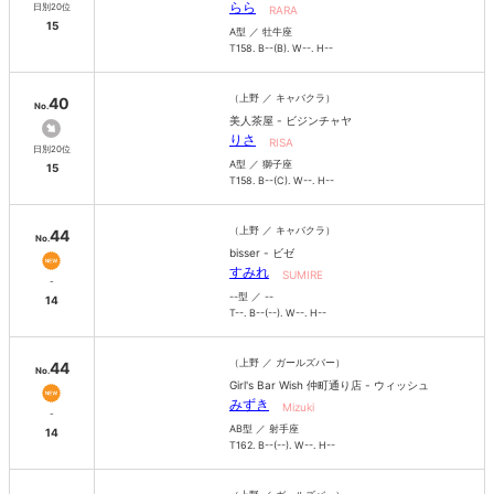
らら
日別20位
RARA
15
A型 ／ 牡牛座
T158. B--(B). W--. H--
（上野 ／ キャバクラ）
40
No.
美人茶屋 - ビジンチャヤ
りさ
RISA
日別20位
A型 ／ 獅子座
15
T158. B--(C). W--. H--
（上野 ／ キャバクラ）
44
No.
bisser - ビゼ
すみれ
SUMIRE
-
--型 ／ --
14
T--. B--(--). W--. H--
（上野 ／ ガールズバー）
44
No.
Girl's Bar Wish 仲町通り店 - ウィッシュ
みずき
Mizuki
-
AB型 ／ 射手座
14
T162. B--(--). W--. H--