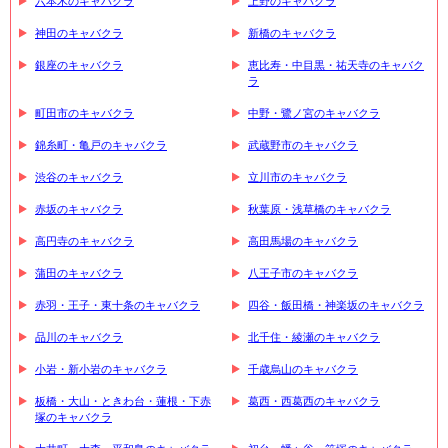
六本木のキャバクラ
上野のキャバクラ
神田のキャバクラ
新橋のキャバクラ
銀座のキャバクラ
恵比寿・中目黒・祐天寺のキャバク
ラ
町田市のキャバクラ
中野・鷺ノ宮のキャバクラ
錦糸町・亀戸のキャバクラ
武蔵野市のキャバクラ
渋谷のキャバクラ
立川市のキャバクラ
赤坂のキャバクラ
秋葉原・浅草橋のキャバクラ
高円寺のキャバクラ
高田馬場のキャバクラ
蒲田のキャバクラ
八王子市のキャバクラ
赤羽・王子・東十条のキャバクラ
四谷・飯田橋・神楽坂のキャバクラ
品川のキャバクラ
北千住・綾瀬のキャバクラ
小岩・新小岩のキャバクラ
千歳烏山のキャバクラ
板橋・大山・ときわ台・蓮根・下赤
葛西・西葛西のキャバクラ
塚のキャバクラ