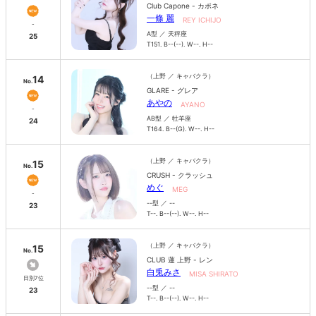
Club Capone - カポネ
一條 麗
REY ICHIJO
-
A型 ／ 天秤座
25
T151. B--(--). W--. H--
（上野 ／ キャバクラ）
14
No.
GLARE - グレア
あやの
AYANO
-
AB型 ／ 牡羊座
24
T164. B--(G). W--. H--
（上野 ／ キャバクラ）
15
No.
CRUSH - クラッシュ
めぐ
MEG
-
--型 ／ --
23
T--. B--(--). W--. H--
（上野 ／ キャバクラ）
15
No.
CLUB 蓮 上野 - レン
白兎みさ
MISA SHIRATO
日別7位
--型 ／ --
23
T--. B--(--). W--. H--